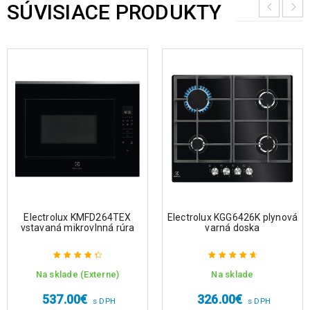
SÚVISIACE PRODUKTY
Electrolux KMFD264TEX
Electrolux KGG6426K plynová
vstavaná mikrovlnná rúra
varná doska
Na sklade (Externe)
Na sklade
Hodnotenie
Hodnotenie
4.50
z 5
4.75
z 5
537.00
€
326.00
€
s DPH
s DPH