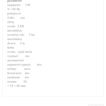
parametre
napájanie: 230
V~/50 Hz
pohybové
čidlo: nie
zdroj
svetla: LED
maximálny
svetelný tok: 5 lm
maximálny
dosvit: 3 m
farba
svetla: teplá biela
vypínač: nie
automatické
zapnutie/vypnuti: áno
režimy: auto
fotosenzor: áno
natáčanie nie
rozmer: 62
× 53 × 60 mm