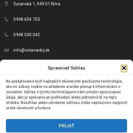
Šuranská 1, 949 01 Nitra
0948 654 753
0948 030 042
info@vstavanky.sk
objednavky@vstavanky.sk
Spravovať Súhlas
reklamacie@vstavanky.sk
Na poskytovanie tých najlepších skúseností používame technológie,
ako sú súbory cookie na ukladanie a/alebo prístup k informáciám o
zariadení. Súhlas s týmito technológiami nám umožní spracovávať
údaje, ako je správanie pri prehliadaní alebo jedinečné ID na tejto
stránke. Nesúhlas alebo odvolanie súhlasu môže nepriaznivo ovplyvniť
určité vlastnosti a funkcie.
© 2024 Vstavanky.sk. Všetky práva vyhradené.
PRIJAŤ