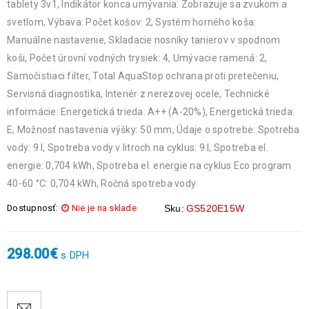
tablety 3v1, Indikátor konca umývania: Zobrazuje sa zvukom a
svetlom, Výbava: Počet košov: 2, Systém horného koša:
Manuálne nastavenie, Skladacie nosníky tanierov v spodnom
koši, Počet úrovní vodných trysiek: 4, Umývacie ramená: 2,
Samočistiaci filter, Total AquaStop ochrana proti pretečeniu,
Servisná diagnostika, Interiér z nerezovej ocele, Technické
informácie: Energetická trieda: A++ (A-20%), Energetická trieda:
E, Možnosť nastavenia výšky: 50 mm, Údaje o spotrebe: Spotreba
vody: 9 l, Spotreba vody v litroch na cyklus: 9 l, Spotreba el.
energie: 0,704 kWh, Spotreba el. energie na cyklus Eco program
40-60 °C: 0,704 kWh, Ročná spotreba vody
Dostupnosť:
Nie je na sklade
Sku:
GS520E15W
298.00
€
s DPH