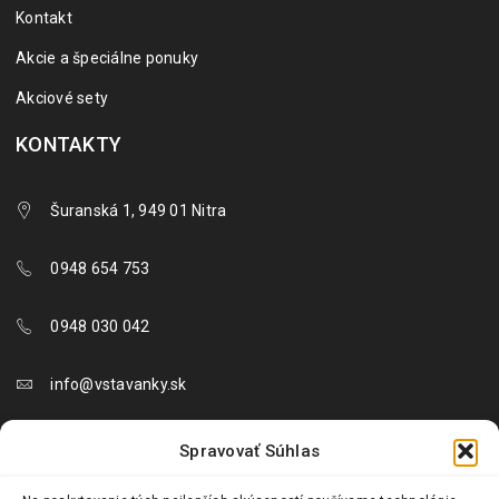
Kontakt
Akcie a špeciálne ponuky
Akciové sety
KONTAKTY
Šuranská 1, 949 01 Nitra
0948 654 753
0948 030 042
info@vstavanky.sk
objednavky@vstavanky.sk
Spravovať Súhlas