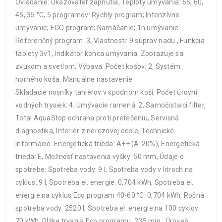
Ovládanie: Ukazovateľ zapnutia, Teploty umývania: 65, 60,
45, 35 °C, 5 programov: Rýchly program; Intenzívne
umývanie; ECO program; Namáčanie; 1h umývanie
Referenčný program: 3, Vlastnosti: 9 súprav riadu , Funkcia
tablety 3v1, Indikátor konca umývania: Zobrazuje sa
zvukom a svetlom, Výbava: Počet košov: 2, Systém
horného koša: Manuálne nastavenie
Skladacie nosníky tanierov v spodnom koši, Počet úrovní
vodných trysiek: 4, Umývacie ramená: 2, Samočistiaci filter,
Total AquaStop ochrana proti pretečeniu, Servisná
diagnostika, Interiér z nerezovej ocele, Technické
informácie: Energetická trieda: A++ (A-20%), Energetická
trieda: E, Možnosť nastavenia výšky: 50 mm, Údaje o
spotrebe: Spotreba vody: 9 l, Spotreba vody v litroch na
cyklus: 9 l, Spotreba el. energie: 0,704 kWh, Spotreba el.
energie na cyklus Eco program 40-60 °C: 0,704 kWh, Ročná
spotreba vody: 2520 l, Spotreba el. energie na 100 cyklov:
70 kWh, Dĺžka trvania Eco programu: 235 min., Úroveň