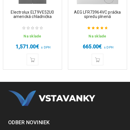
Electrolux ELT9VE52U0
AEG LFR73964VC práčka
americká chladnička
spredu plnená
Na sklade
Na sklade
Hodnotenie
4.75
z 5
1,571.00
€
665.00
€
s DPH
s DPH
ODBER NOVINIEK