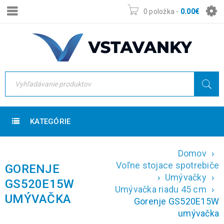
0 položka
-
0.00
€
KATEGÓRIE
Domov
›
Voľne stojace spotrebiče
GORENJE
›
Umývačky
›
GS520E15W
Umývačka riadu 45 cm
›
UMÝVAČKA
Gorenje GS520E15W
umývačka