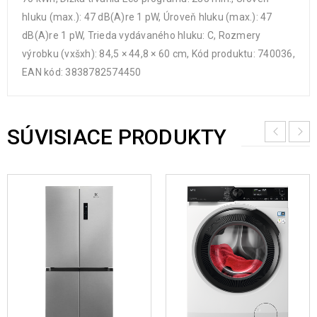
hluku (max.): 47 dB(A)re 1 pW, Úroveň hluku (max.): 47
dB(A)re 1 pW, Trieda vydávaného hluku: C, Rozmery
výrobku (vxšxh): 84,5 × 44,8 × 60 cm, Kód produktu: 740036,
EAN kód: 3838782574450
SÚVISIACE PRODUKTY