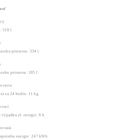
osť
vý
: 519 l
m
aceho priestoru: 334 l
m
ceho priestoru: 185 l
ovacia
ita za 24 hodín: 11 kg
ovací
i výpadku el. energie: 8 h
dovaná
 spotreba energie: 247 kWh