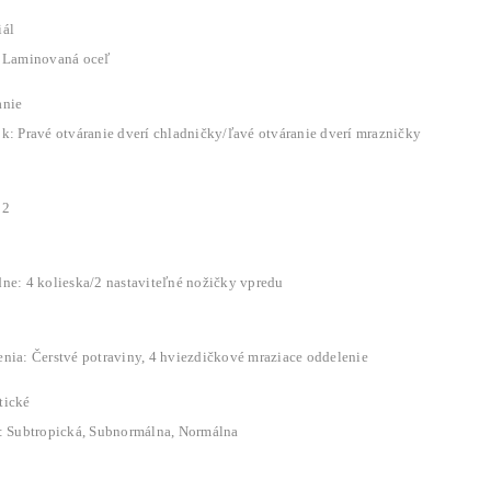
iál
: Laminovaná oceľ
anie
k: Pravé otváranie dverí chladničky/ľavé otváranie dverí mrazničky
 2
dne: 4 kolieska/2 nastaviteľné nožičky vpredu
enia: Čerstvé potraviny, 4 hviezdičkové mraziace oddelenie
tické
y: Subtropická, Subnormálna, Normálna