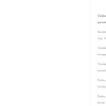
Zákla
param
Konšt
typ: V
Tried
energe
Tried
emisi
Farba
bočnej
Farba
dverí: