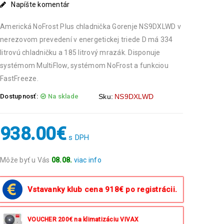
Napíšte komentár
Americká NoFrost Plus chladnička Gorenje NS9DXLWD v
nerezovom prevedení v energetickej triede D má 334
litrovú chladničku a 185 litrový mrazák. Disponuje
systémom MultiFlow, systémom NoFrost a funkciou
FastFreeze.
Dostupnosť:
Na sklade
Sku:
NS9DXLWD
938.00
€
s DPH
Môže byť u Vás
08.08.
viac info
Objednávky prijaté do 14:00 expedujeme ešte v ten
istý deň okrem víkendov a sviatkov.
Vstavanky klub cena 918€ po registrácii.
VOUCHER 200€ na klimatizáciu VIVAX