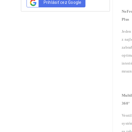
Prihlásiť cez Google
NoFro
Plus
Jeden
z najl
zabra
optimá
interi
mrazni
Multi
360°
Venti
systé
sa za