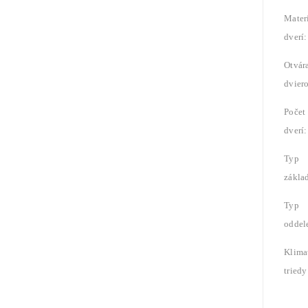
Mater
dverí
Otvár
dviero
Počet
dverí:
Typ
zákla
Typ
oddel
Klima
tried