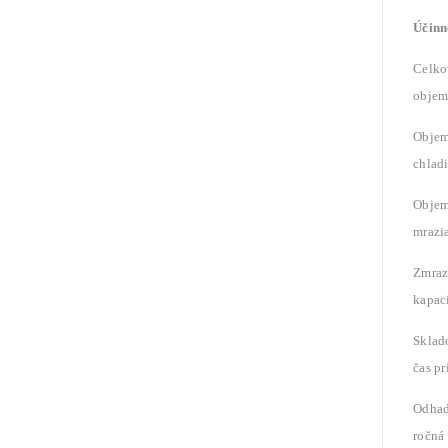
Účinn
Celko
objem
Obje
chladi
Obje
mrazia
Zmraz
kapac
Sklad
čas pr
Odha
ročná