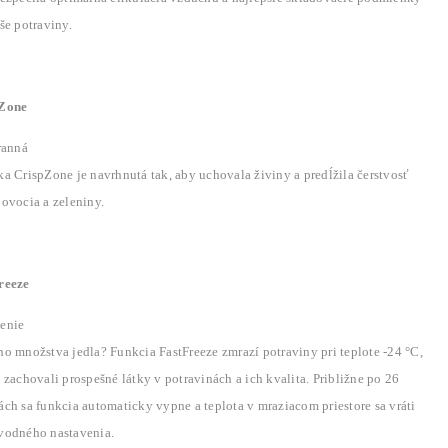
še potraviny.
Zone
ranná
a CrispZone je navrhnutá tak, aby uchovala živiny a predĺžila čerstvosť
ovocia a zeleniny.
reeze
enie
o množstva jedla? Funkcia FastFreeze zmrazí potraviny pri teplote -24 °C,
 zachovali prospešné látky v potravinách a ich kvalita. Približne po 26
ch sa funkcia automaticky vypne a teplota v mraziacom priestore sa vráti
vodného nastavenia.