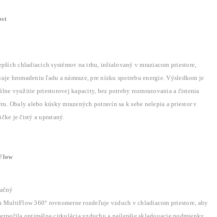
st
epších chladiacich systémov na trhu, inštalovaný v mraziacom priestore,
ňuje hromadeniu ľadu a námraze, pre nízku spotrebu energie. Výsledkom je
lne využitie priestorovej kapacity, bez potreby rozmrazovania a čistenia
éru. Obaly alebo kúsky mrazených potravín sa k sebe nelepia a priestor v
čke je čistý a uprataný.
Flow
lačný
m MultiFlow 360° rovnomerne rozdeľuje vzduch v chladiacom priestore, aby
bezpečila optimálna cirkulácia vzduchu a najlepšie skladovacie podmienky