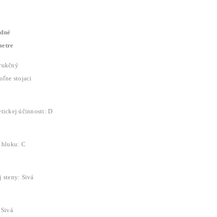
dné
etre
rukčný
oľne stojaci
a
tickej účinnosti: D
a
í hluku: C
 steny: Sivá
 Sivá