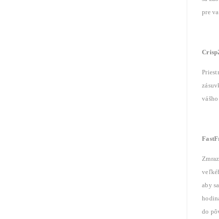
pre va
Crisp
Priest
zásuvk
vášho 
FastF
Zmraz
veľkéh
aby sa
hodiná
do pô