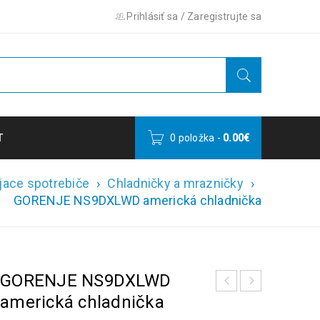
Prihlásiť sa
/
Zaregistrujte sa
T
0 položka
-
0.00
€
jace spotrebiče
›
Chladničky a mrazničky
›
GORENJE NS9DXLWD americká chladnička
GORENJE NS9DXLWD
americká chladnička