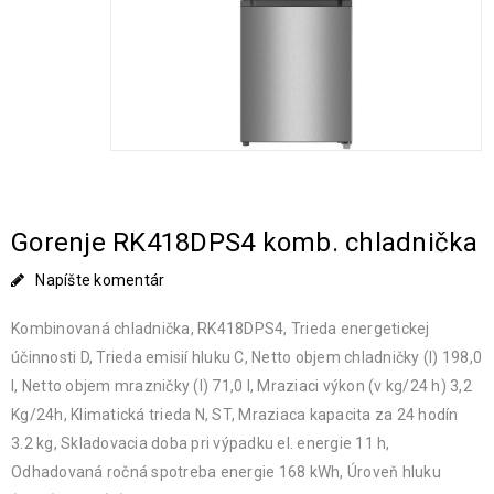
Gorenje RK418DPS4 komb. chladnička
Napíšte komentár
Kombinovaná chladnička, RK418DPS4, Trieda energetickej
účinnosti D, Trieda emisií hluku C, Netto objem chladničky (l) 198,0
l, Netto objem mrazničky (l) 71,0 l, Mraziaci výkon (v kg/24 h) 3,2
Kg/24h, Klimatická trieda N, ST, Mraziaca kapacita za 24 hodín
3.2 kg, Skladovacia doba pri výpadku el. energie 11 h,
Odhadovaná ročná spotreba energie 168 kWh, Úroveň hluku