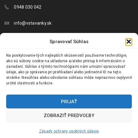
0948 030 042
info@vstavanky.sk
objednavky@vstavanky.sk
Spravovať Súhlas
reklamacie@vstavanky.sk
Na poskytovanie tých najlepších skúseností používame technológie,
ako sú súbory cookie na ukladanie a/alebo prístup k informáciám o
zariadení. Súhlas s týmito technológiami nám umožní spracovávať
údaje, ako je správanie pri prehliadaní alebo jedinečné ID na tejto
stránke. Nesúhlas alebo odvolanie súhlasu môže nepriaznivo ovplyvniť
určité vlastnosti a funkcie.
© 2024 Vstavanky.sk. Všetky práva vyhradené.
PRIJAŤ
ZOBRAZIŤ PREDVOĽBY
Zásady ochrany osobných údajov
Požiadať o odstúpenie