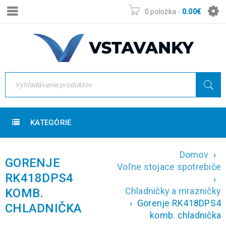
0 položka
-
0.00
€
KATEGÓRIE
Domov
›
GORENJE
Voľne stojace spotrebiče
RK418DPS4
›
Chladničky a mrazničky
KOMB.
›
Gorenje RK418DPS4
CHLADNIČKA
komb. chladnička