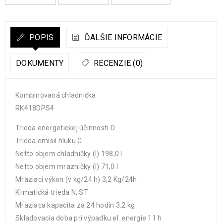
POPIS
ĎALŠIE INFORMÁCIE
DOKUMENTY
RECENZIE (0)
Kombinovaná chladnička
RK418DPS4
Trieda energetickej účinnosti D
Trieda emisií hluku C
Netto objem chladničky (l) 198,0 l
Netto objem mrazničky (l) 71,0 l
Mraziaci výkon (v kg/24 h) 3,2 Kg/24h
Klimatická trieda N, ST
Mraziaca kapacita za 24 hodín 3.2 kg
Skladovacia doba pri výpadku el. energie 11 h