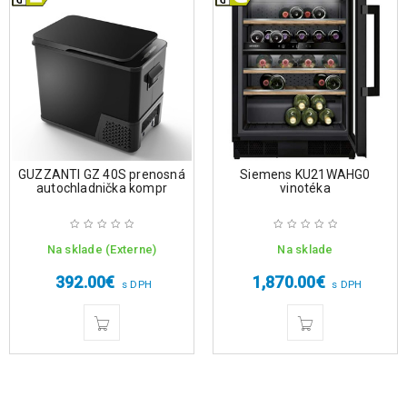
GUZZANTI GZ 40S prenosná
Siemens KU21WAHG0
autochladnička kompr
vinotéka
Na sklade (Externe)
Na sklade
392.00
€
1,870.00
€
s DPH
s DPH