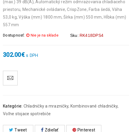
(max.) 39 dB(A), Automatický režim odmrazovania chladiaceho
priestoru, Mechanické ovládanie, CrispZone, Farba šedá, Váha
53,0 kg, Výška (mm) 1800 mm, Šírka (mm) 550 mm, Hĺbka (mm)
557 mm
Dostupnosť:
Nie je na sklade
Sku:
RK418DPS4
302.00
€
s DPH
Kategórie:
Chladničky a mrazničky
,
Kombinované chladničky
,
Voľne stojace spotrebiče
Tweet
Zdieľať
Pinterest