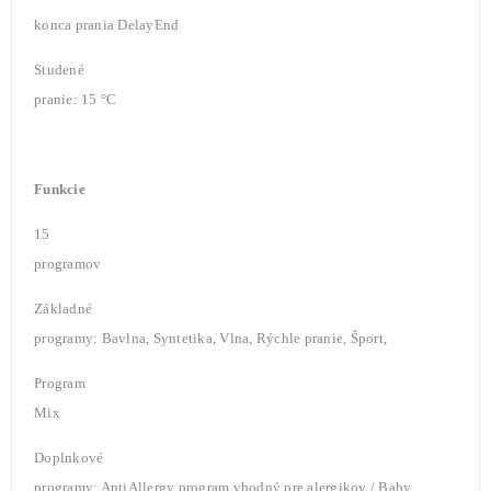
konca prania DelayEnd
Studené
pranie: 15 °C
Funkcie
15
programov
Základné
programy: Bavlna, Syntetika, Vlna, Rýchle pranie, Šport,
Program
Mix
Doplnkové
programy: AntiAllergy program vhodný pre alergikov / Baby