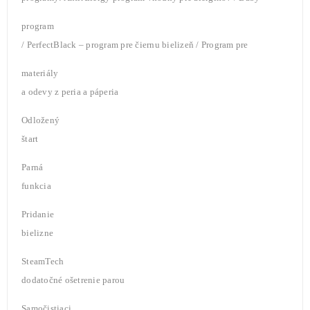
program
/ PerfectBlack – program pre čiernu bielizeň / Program pre
materiály
a odevy z peria a páperia
Odložený
štart
Parná
funkcia
Pridanie
bielizne
SteamTech
dodatočné ošetrenie parou
Samočistiaci