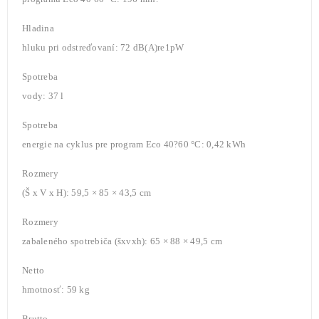
Hladina
hluku pri odstreďovaní: 72 dB(A)re1pW
Spotreba
vody: 37 l
Spotreba
energie na cyklus pre program Eco 40?60 °C: 0,42 kWh
Rozmery
(Š x V x H): 59,5 × 85 × 43,5 cm
Rozmery
zabaleného spotrebiča (šxvxh): 65 × 88 × 49,5 cm
Netto
hmotnosť: 59 kg
Brutto