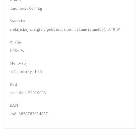
hmotnosť: 60,4 kg
Spotreba
elektrickej energie v pohotovostnom režime (Standby): 0,49 W
Príkon:
1.700 W
Menovitý
prúd poistky: 10 A
Kód
produktu: 20010093
EAN
kód: 3838782624957