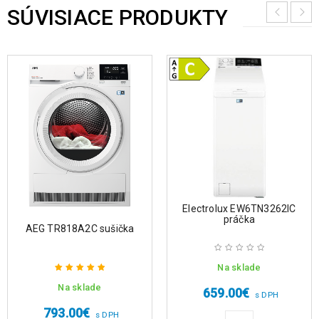
SÚVISIACE PRODUKTY
Electrolux EW6TN3262IC
práčka
AEG TR818A2C sušička
Na sklade
Na sklade
Hodnotenie
659.00
€
s DPH
5.00
z 5
793.00
€
s DPH