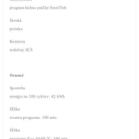
program bubna práčky SterilTub
Detská
poistka
Kontrola
stability SCS
Ostatné
Spotreba
energie na 100 cyklov: 42 kWh
Dĺžka
trvania programu: 196 min.
Dĺžka
programu Eco 40-60 °C: 196 min.