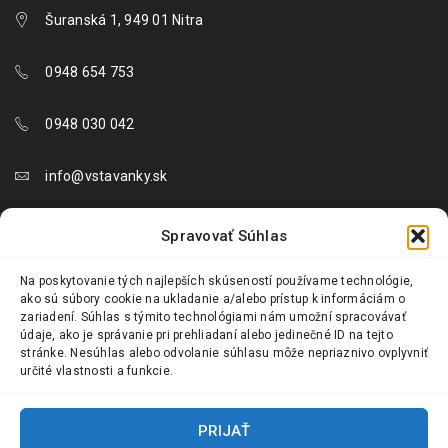
Šuranská 1, 949 01 Nitra
0948 654 753
0948 030 042
info@vstavanky.sk
objednavky@vstavanky.sk
Spravovať Súhlas
reklamacie@vstavanky.sk
Na poskytovanie tých najlepších skúseností používame technológie,
ako sú súbory cookie na ukladanie a/alebo prístup k informáciám o
zariadení. Súhlas s týmito technológiami nám umožní spracovávať
údaje, ako je správanie pri prehliadaní alebo jedinečné ID na tejto
stránke. Nesúhlas alebo odvolanie súhlasu môže nepriaznivo ovplyvniť
určité vlastnosti a funkcie.
© 2024 Vstavanky.sk. Všetky práva vyhradené.
PRIJAŤ