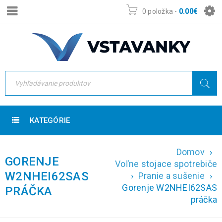
0 položka
-
0.00
€
KATEGÓRIE
Domov
›
GORENJE
Voľne stojace spotrebiče
W2NHEI62SAS
›
Pranie a sušenie
›
Gorenje W2NHEI62SAS
PRÁČKA
práčka