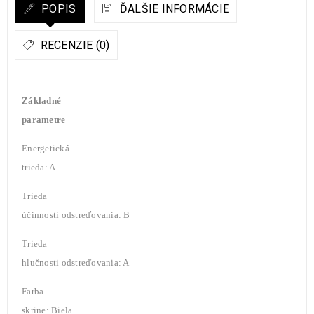
POPIS
ĎALŠIE INFORMÁCIE
RECENZIE (0)
Základné
parametre
Energetická
trieda: A
Trieda
účinnosti odstreďovania: B
Trieda
hlučnosti odstreďovania: A
Farba
skrine: Biela