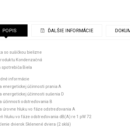
POPIS
ĎALŠIE INFORMÁCIE
DOKU
a so sušičkou bielizne
produktu Kondenzačná
 spotrebiča Biela
adné informácie
a energetickej účinnosti prania A
a energetickej účinnosti sušenia D
a účinnosti odstreďovania B
a úrovne hluku vo fáze odstreďovania A
ň hluku vo fáze odstreďovania dB(A) re 1 pW 72
lenie dvierok Sklenené dviera (2 sklá)