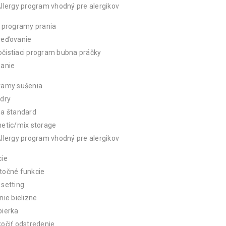
llergy program vhodný pre alergikov
 programy prania
reďovanie
čistiaci program bubna práčky
hanie
ramy sušenia
dry
na štandard
etic/mix storage
llergy program vhodný pre alergikov
cie
točné funkcie
setting
nie bielizne
pierka
očiť odstredenie