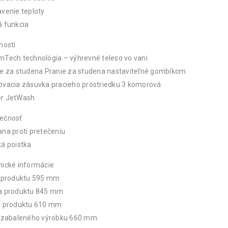
venie teploty
á funkcia
nosti
Tech technológia – výhrevné teleso vo vani
ie za studena Pranie za studena nastaviteľné gombíkom
ovacia zásuvka pracieho prostriedku 3 komorová
r JetWash
ečnosť
na proti pretečeniu
á poistka
nické informácie
a produktu 595 mm
a produktu 845 mm
a produktu 610 mm
a zabaleného výrobku 660 mm