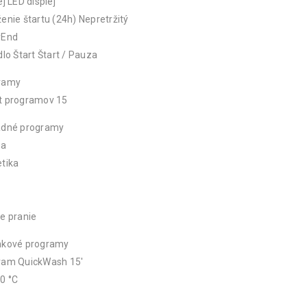
ej LED displej
enie štartu (24h) Nepretržitý
yEnd
dlo Štart Štart / Pauza
ramy
t programov 15
adné programy
na
tika
e pranie
nkové programy
ram QuickWash 15′
0 °C