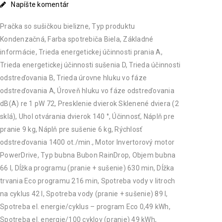
Napíšte komentár
Pračka so sušičkou bielizne, Typ produktu
Kondenzačná, Farba spotrebiča Biela, Základné
informácie, Trieda energetickej účinnosti prania A,
Trieda energetickej účinnosti sušenia D, Trieda účinnosti
odstreďovania B, Trieda úrovne hluku vo fáze
odstreďovania A, Úroveň hluku vo fáze odstreďovania
dB(A) re 1 pW 72, Presklenie dvierok Sklenené dviera (2
sklá), Uhol otvárania dvierok 140 °, Účinnosť, Náplň pre
pranie 9 kg, Náplň pre sušenie 6 kg, Rýchlosť
odstreďovania 1400 ot./min., Motor Invertorový motor
PowerDrive, Typ bubna Bubon RainDrop, Objem bubna
66 l, Dĺžka programu (pranie + sušenie) 630 min, Dĺžka
trvania Eco programu 216 min, Spotreba vody v litroch
na cyklus 42 l, Spotreba vody (pranie + sušenie) 89 l,
Spotreba el. energie/cyklus – program Eco 0,49 kWh,
Spotreba el. energie/100 cyklov (pranie) 49 kWh,