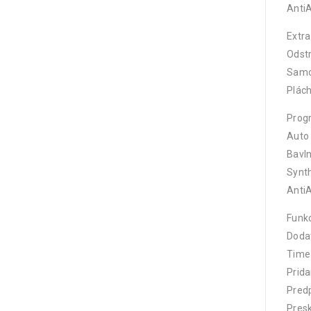
AntiA
Extra
Odst
Samo
Plác
Prog
Auto 
Bavl
Synth
AntiA
Funk
Doda
Time 
Prida
Pred
Presk