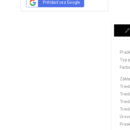
Prihlásiť cez Google
Pračk
Typ 
Farba
Zákl
Tried
Tried
Tried
Tried
Úrove
Presk