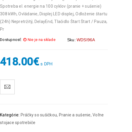
Spotreba el. energie na 100 cyklov (pranie + sušenie)
308 kWh, Ovládanie, Displej LED displej, Odloženie štartu
(24h) Nepretržitý, DelayEnd, Tlačidlo Štart Štart / Pauza,
Pr
Dostupnosť:
Nie je na sklade
Sku:
WDSI96A
418.00
€
s DPH
Kategórie:
Práčky so sušičkou
,
Pranie a sušenie
,
Voľne
stojace spotrebiče