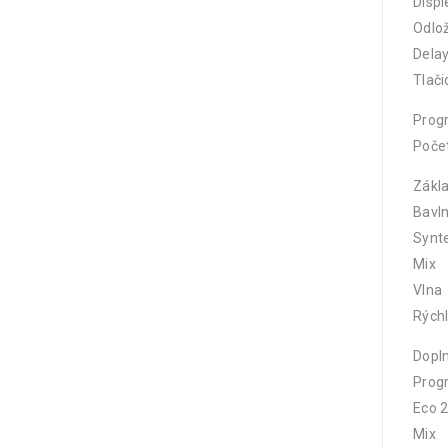
Displ
Odlož
Dela
Tlači
Prog
Poče
Zákl
Bavl
Synte
Mix
Vlna
Rýchl
Dopl
Prog
Eco 2
Mix