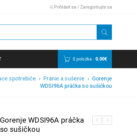
Prihlásiť sa
/
Zaregistrujte sa
T
0 položka
-
0.00
€
ace spotrebiče
›
Pranie a sušenie
›
Gorenje
WDSI96A práčka so sušičkou
Gorenje WDSI96A práčka
so sušičkou