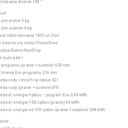
otvárania dvierok 140 °
nosť
 pre pranie 9 kg
 pre sušenie 6 kg
osť odstreďovania 1400 ot./min.
r Invertorový motor PowerDrive
bubna Bubon RainDrop
m bubna 66 l
 programu (pranie + sušenie) 630 min
 trvania Eco programu 216 min
eba vody v litroch na cyklus 42 l
eba vody (pranie + sušenie) 89 l
eba el. energie/cyklus – program Eco 0,49 kWh
eba el. energie/100 cyklov (pranie) 49 kWh
eba el. energie na 100 cyklov (pranie + sušenie) 308 kWh
danie