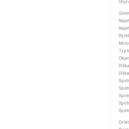
Uhol 
Účin
Náplň
Náplň
Rýchl
Moto
Typ 
Obje
Dĺžka
Dĺžka
Spotr
Spotr
Spotr
Spotr
Spotr
Ovlá