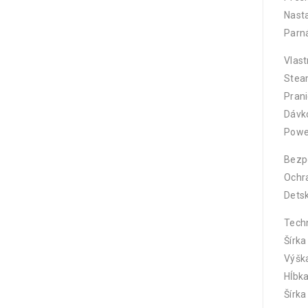
Nasta
Parn
Vlast
Steam
Pran
Dávk
Powe
Bezp
Ochra
Detsk
Tech
Šírk
Výšk
Hĺbk
Šírk