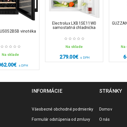
Electrolux LXB1SE11W0
GUZZANT
samostatná chladnička
US052B5B vinotéka
Na sklade
Na 
Na sklade
279.00
€
6
s DPH
062.00
€
s DPH
INFORMÁCIE
STRÁNKY
Všeobecné obchodné podmienky
Domov
Formulár odstúpenia od zmluvy
O nás