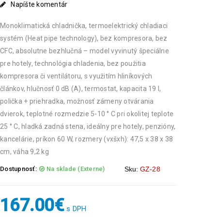
Napíšte komentár
Monoklimatická chladnička, termoelektrický chladiaci
systém (Heat pipe technology), bez kompresora, bez
CFC, absolutne bezhlučná – model vyvinutý špeciálne
pre hotely, technológia chladenia, bez použitia
kompresora či ventilátoru, s využitím hliníkových
článkov, hlučnosť 0 dB (A), termostat, kapacita 19 l,
polička + priehradka, možnosť zámeny otvárania
dvierok, teplotné rozmedzie 5-10 ° C pri okolitej teplote
25 ° C, hladká zadná stena, ideálny pre hotely, penzióny,
kancelárie, príkon 60 W, rozmery (vxšxh): 47,5 x 38 x 38
cm, váha 9,2 kg
Dostupnosť:
Na sklade (Externe)
Sku:
GZ-28
167.00
€
s DPH