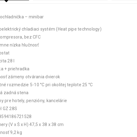
ochladnička – minibar
elektrický chladiaci systém (Heat pipe technology)
kompresora, bez CFC
émne nízka hlučnosť
ostat
ita 28 l
ka + priehradka
osť zámeny otvárania dvierok
tné rozmedzie 5-10 °C pri okolitej teplote 25 °C
ká zadná stena
ny pre hotely, penzióny, kancelárie
l GZ 28S
8594186721528
ry (V x Š x H) 47,5 x 38 x 38 cm
nosť 9,2 kg