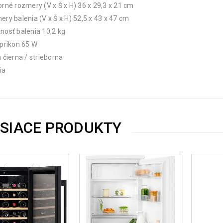
rné rozmery (V x Š x H) 36 x 29,3 x 21 cm
ry balenia (V x Š x H) 52,5 x 43 x 47 cm
osť balenia 10,2 kg
príkon 65 W
 čierna / strieborna
ia
ISIACE PRODUKTY