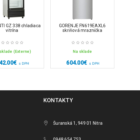
I GZ 338 chladiaca
GORENJE FN619EAXL6
Elect
vitrína
skriňová mraznička
samo
sklade (Externe)
Na sklade
42.00
€
604.00
€
2
s DPH
s DPH
KONTAKTY
Šuranská 1, 949 01 Nitra
0948 654 753