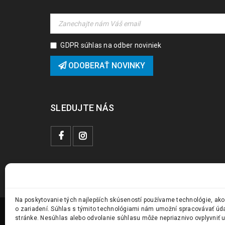
GDPR súhlas na odber noviniek
ODOBERAŤ NOVINKY
SLEDUJTE NÁS
Na poskytovanie tých najlepších skúseností používame technológie, ako
o zariadení. Súhlas s týmito technológiami nám umožní spracovávať údaje
stránke. Nesúhlas alebo odvolanie súhlasu môže nepriaznivo ovplyvniť ur