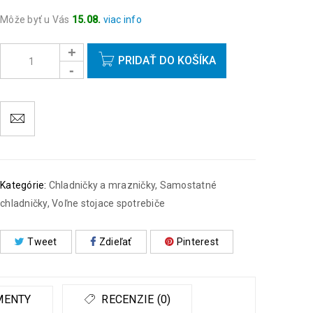
Môže byť u Vás
15.08.
viac info
Objednávky prijaté do 14:00 expedujeme ešte v ten
istý deň okrem víkendov a sviatkov.
PRIDAŤ DO KOŠÍKA
Kategórie:
Chladničky a mrazničky
,
Samostatné
chladničky
,
Voľne stojace spotrebiče
Tweet
Zdieľať
Pinterest
MENTY
RECENZIE (0)