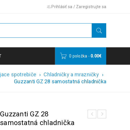
Prihlásiť sa
/
Zaregistrujte sa
T
0 položka
-
0.00
€
jace spotrebiče
›
Chladničky a mrazničky
›
Guzzanti GZ 28 samostatná chladnička
Guzzanti GZ 28
samostatná chladnička