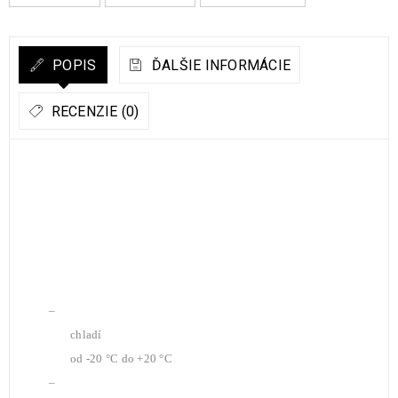
POPIS
ĎALŠIE INFORMÁCIE
RECENZIE (0)
–
chladí
od -20 °C do +20 °C
–