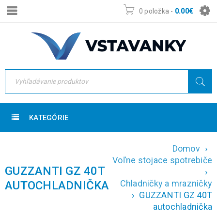
0 položka
-
0.00
€
KATEGÓRIE
Domov
›
Voľne stojace spotrebiče
GUZZANTI GZ 40T
›
Chladničky a mrazničky
AUTOCHLADNIČKA
›
GUZZANTI GZ 40T
autochladnička