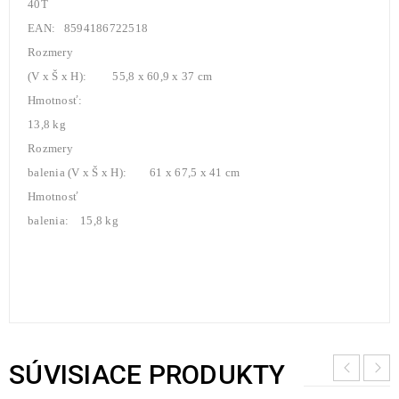
40T
EAN: 8594186722518
Rozmery
(V x Š x H): 55,8 x 60,9 x 37 cm
Hmotnosť:
13,8 kg
Rozmery
balenia (V x Š x H): 61 x 67,5 x 41 cm
Hmotnosť
balenia: 15,8 kg
SÚVISIACE PRODUKTY