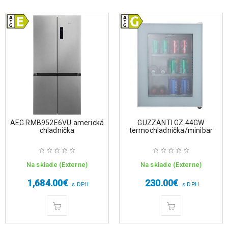
AEG RMB952E6VU americká
GUZZANTI GZ 44GW
chladnička
termochladnička/minibar
Na sklade (Externe)
Na sklade (Externe)
1,684.00
€
230.00
€
s DPH
s DPH