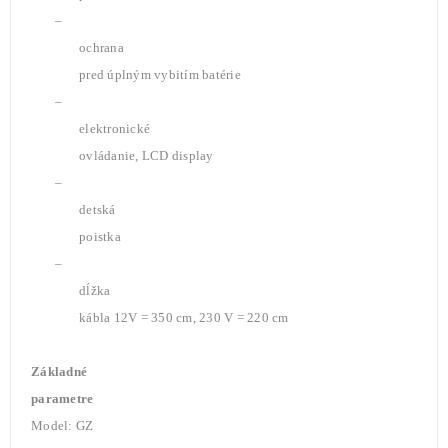
–
ochrana
pred úplným vybitím batérie
–
elektronické
ovládanie, LCD display
–
detská
poistka
–
dĺžka
kábla 12V = 350 cm, 230 V = 220 cm
Základné
parametre
Model: GZ