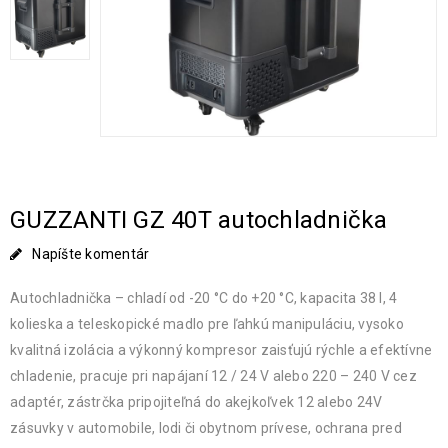
GUZZANTI GZ 40T autochladnička
Napíšte komentár
Autochladnička – chladí od -20 °C do +20 °C, kapacita 38 l, 4
kolieska a teleskopické madlo pre ľahkú manipuláciu, vysoko
kvalitná izolácia a výkonný kompresor zaisťujú rýchle a efektívne
chladenie, pracuje pri napájaní 12 / 24 V alebo 220 – 240 V cez
adaptér, zástrčka pripojiteľná do akejkoľvek 12 alebo 24V
zásuvky v automobile, lodi či obytnom prívese, ochrana pred