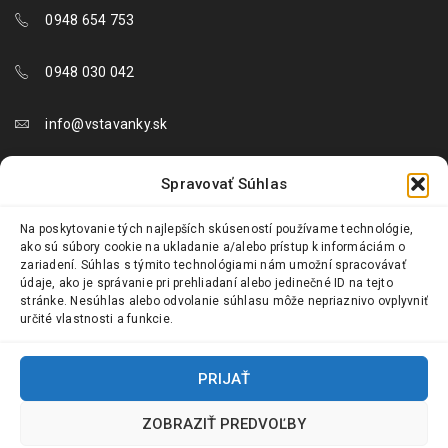
0948 654 753
0948 030 042
info@vstavanky.sk
objednavky@vstavanky.sk
Spravovať Súhlas
reklamacie@vstavanky.sk
Na poskytovanie tých najlepších skúseností používame technológie,
ako sú súbory cookie na ukladanie a/alebo prístup k informáciám o
zariadení. Súhlas s týmito technológiami nám umožní spracovávať
údaje, ako je správanie pri prehliadaní alebo jedinečné ID na tejto
stránke. Nesúhlas alebo odvolanie súhlasu môže nepriaznivo ovplyvniť
určité vlastnosti a funkcie.
© 2024 Vstavanky.sk. Všetky práva vyhradené.
PRIJAŤ
ZOBRAZIŤ PREDVOĽBY