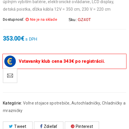
úplným vybitím batérie, elektronické ovládanie, LCD display,
detská poistka, dĺžka kábla 12V = 350 cm, 230 V = 220 cm
Dostupnosť:
Nie je na sklade
Sku:
GZ40T
353.00
€
s DPH
Vstavanky klub cena 343€ po registrácii.
Kategórie:
Voľne stojace spotrebiče
,
Autochladničky
,
Chladničky a
mrazničky
Tweet
Zdieľať
Pinterest