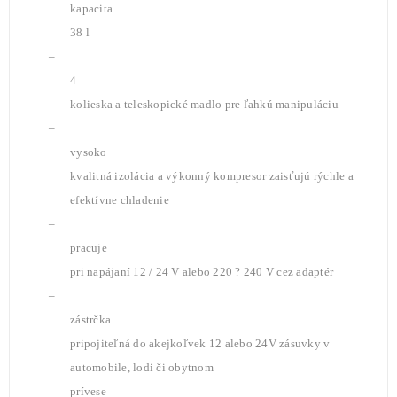
kapacita
38 l
–
4
kolieska a teleskopické madlo pre ľahkú manipuláciu
–
vysoko
kvalitná izolácia a výkonný kompresor zaisťujú rýchle a
efektívne chladenie
–
pracuje
pri napájaní 12 / 24 V alebo 220 ? 240 V cez adaptér
–
zástrčka
pripojiteľná do akejkoľvek 12 alebo 24V zásuvky v
automobile, lodi či obytnom
prívese