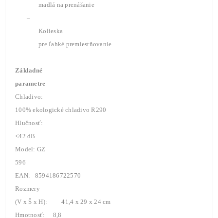
madlá na prenášanie
–
Kolieska
pre ľahké premiestňovanie
Základné
parametre
Chladivo:
100% ekologické chladivo R290
Hlučnosť:
<42 dB
Model: GZ
596
EAN: 8594186722570
Rozmery
(V x Š x H): 41,4 x 29 x 24 cm
Hmotnosť: 8,8