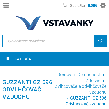
0 položka
-
0.00
€
KATEGÓRIE
Domov
›
Domácnosť
›
Zdravie
›
GUZZANTI GZ 596
Zvlhčovače a odvlhčovače
ODVLHČOVAČ
vzduchu
VZDUCHU
›
GUZZANTI GZ 596
Odvlhčovač vzduchu