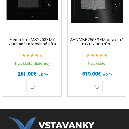
Electrolux LMS2203EMX
AEG MBE2658SEM vstavaná
vstavaná mikrovlnná rúra
mikrovlnná rúra
Na sklade (Externe)
Na sklade
Hodnotenie
Hodnotenie
4.75
z 5
5.00
z 5
261.00
€
519.00
€
s DPH
s DPH