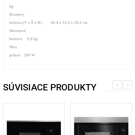
kg
Rozmery
balenia (V x Š x H): 44,4 x 33,0 x 28,4 cm
Hmotnosť
balenia: 9,8 kg
Max.
príkon: 260 W
SÚVISIACE PRODUKTY