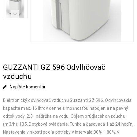
GUZZANTI GZ 596 Odvlhčovač
vzduchu
Napíšte komentár
Elektronický odvlhčovač vzduchu Guzzanti GZ 596. Odvlhčovacia
kapacita max. 16 litrov denne s možnosťou napojenia na pevný
odtok vody. 2,3 l nádržka na vodu. Objem prúdiaceho vzduchu
(m3/h): 135. Dotykové ovládanie. Funkcia časovača 1 až 24 hodín.
Nastavenie vlhkosti podľa potreby v intervale 30% – 80%, v