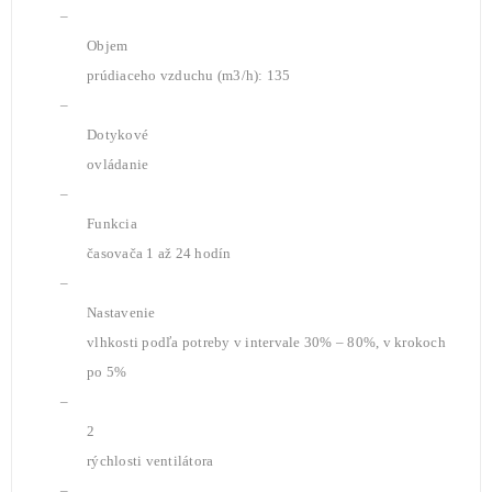
–
Objem
prúdiaceho vzduchu (m3/h): 135
–
Dotykové
ovládanie
–
Funkcia
časovača 1 až 24 hodín
–
Nastavenie
vlhkosti podľa potreby v intervale 30% – 80%, v krokoch
po 5%
–
2
rýchlosti ventilátora
–