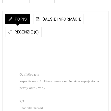
POPIS
ĎALŠIE INFORMÁCIE
RECENZIE (0)
–
Odvlhčovacia
kapacita max. 16 litrov denne s možnosťou napojenia na
pevný odtok vody
–
2,3
l nádržka na vodu