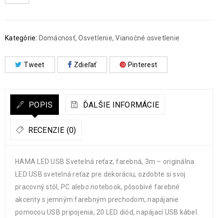
Kategórie:
Domácnosť
,
Osvetlenie
,
Vianočné osvetlenie
Tweet
Zdieľať
Pinterest
POPIS
ĎALŠIE INFORMÁCIE
RECENZIE (0)
HAMA LED USB Svetelná reťaz, farebná, 3m – originálna
LED USB svetelná reťaz pre dekoráciu, ozdobte si svoj
pracovný stôl, PC alebo notebook, pôsobivé farebné
akcenty s jemným farebným prechodom, napájanie
pomocou USB pripojenia, 20 LED diód, napájací USB kábel.