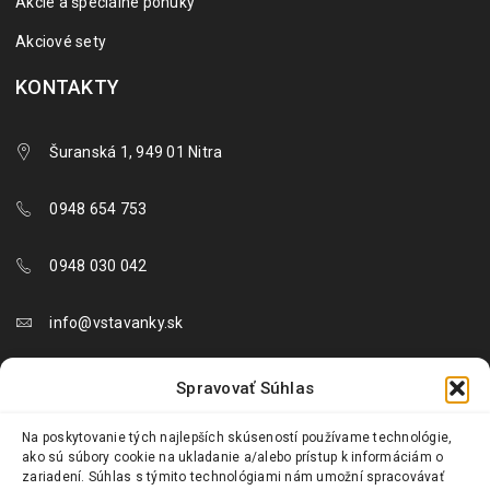
Akcie a špeciálne ponuky
Akciové sety
KONTAKTY
Šuranská 1, 949 01 Nitra
0948 654 753
0948 030 042
info@vstavanky.sk
objednavky@vstavanky.sk
Spravovať Súhlas
reklamacie@vstavanky.sk
Na poskytovanie tých najlepších skúseností používame technológie,
ako sú súbory cookie na ukladanie a/alebo prístup k informáciám o
zariadení. Súhlas s týmito technológiami nám umožní spracovávať