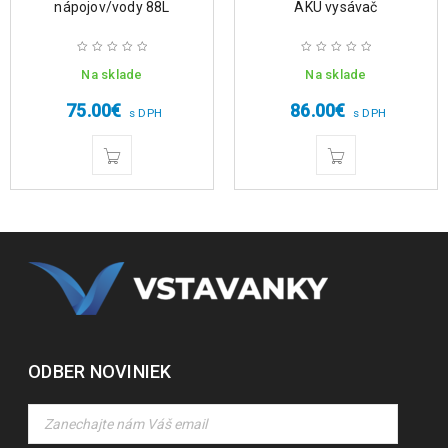
nápojov/vody 88L
AKU vysávač
Na sklade
Na sklade
75.00
€
86.00
€
s DPH
s DPH
ODBER NOVINIEK