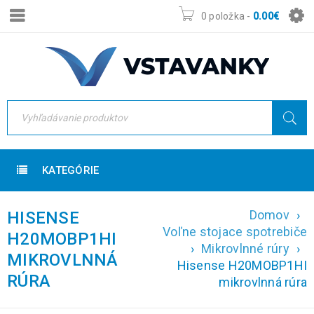
0 položka
-
0.00
€
KATEGÓRIE
Domov
›
HISENSE
Voľne stojace spotrebiče
H20MOBP1HI
›
Mikrovlnné rúry
›
MIKROVLNNÁ
Hisense H20MOBP1HI
RÚRA
mikrovlnná rúra