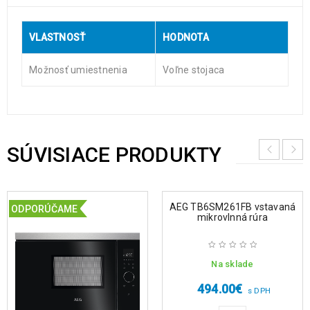
VLASTNOSŤ
HODNOTA
Možnosť umiestnenia
Voľne stojaca
SÚVISIACE PRODUKTY
AEG TB6SM261FB vstavaná
ODPORÚČAME
mikrovlnná rúra
Na sklade
494.00
€
s DPH