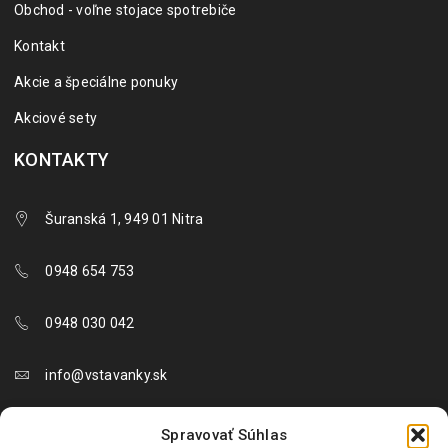
Obchod - voľne stojace spotrebiče
Kontakt
Akcie a špeciálne ponuky
Akciové sety
KONTAKTY
Šuranská 1, 949 01 Nitra
0948 654 753
0948 030 042
info@vstavanky.sk
objednavky@vstavanky.sk
Spravovať Súhlas