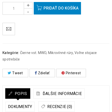
Objednávky prijaté do 14:00 expedujeme ešte v ten istý deň
okrem víkendov a sviatkov.
PRIDAŤ DO KOŠÍKA
Kategórie:
Čierne vst. MWO
,
Mikrovlnné rúry
,
Voľne stojace
spotrebiče
Tweet
Zdieľať
Pinterest
POPIS
ĎALŠIE INFORMÁCIE
DOKUMENTY
RECENZIE (0)