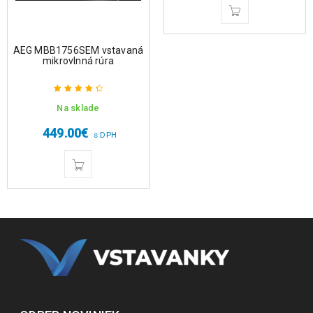
AEG MBB1756SEM vstavaná
mikrovlnná rúra
Na sklade
Hodnotenie
4.50
z 5
449.00
€
s DPH