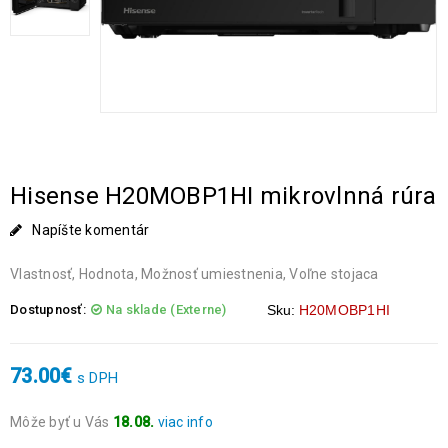
Hisense H20MOBP1HI mikrovlnná rúra
Napíšte komentár
Vlastnosť, Hodnota, Možnosť umiestnenia, Voľne stojaca
Dostupnosť:
Na sklade (Externe)
Sku:
H20MOBP1HI
73.00
€
s DPH
Môže byť u Vás
18.08.
viac info