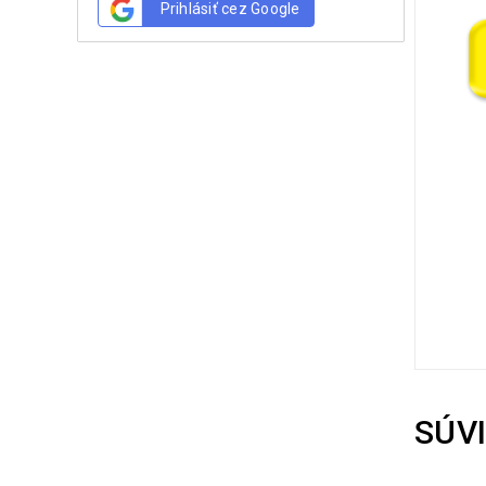
Prihlásiť cez Google
SÚV