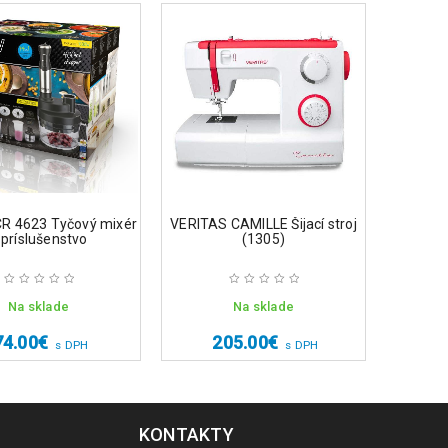
R 4623 Tyčový mixér
VERITAS CAMILLE Šijací stroj
CAMRY
 príslušenstvo
(1305)
p
Na sklade
Na sklade
74.00
€
205.00
€
s DPH
s DPH
KONTAKTY