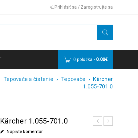
Prihlásiť sa
/
Zaregistrujte sa
T
0 položka
-
0.00
€
›
Tepovače a čistenie
›
Tepovače
›
Kärcher
1.055-701.0
Kärcher 1.055-701.0
Napíšte komentár