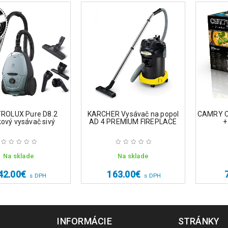
ROLUX Pure D8.2
KARCHER Vysávač na popol
CAMRY C
ový vysávač sivý
AD 4 PREMIUM FIREPLACE
+
Na sklade
Na sklade
42.00
€
163.00
€
s DPH
s DPH
INFORMÁCIE
STRÁNKY