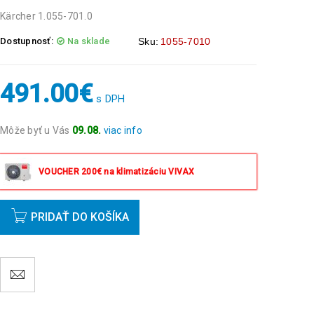
Kärcher 1.055-701.0
Dostupnosť:
Na sklade
Sku:
1055-7010
491.00
€
s DPH
Môže byť u Vás
09.08.
viac info
Objednávky prijaté do 14:00 expedujeme ešte v ten
istý deň okrem víkendov a sviatkov.
VOUCHER 200€ na klimatizáciu VIVAX
PRIDAŤ DO KOŠÍKA