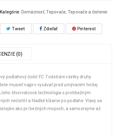
Kategórie:
Domácnosť
,
Tepovače
,
Tepovače a čistenie
Tweet
Zdieľať
Pinterest
ENZIE (0)
ý podlahový čistič FC 7 odstráni všetky druhy
dete musieť najprv vysávať pred umývaním tvrdej
 . Jeho štvorvalcová technológia s protibežným
ých nečistôt a hladké kĺzanie po podlahe. Vlasy sa
čistejšie ako pri bežných mopoch, a samozrejme až