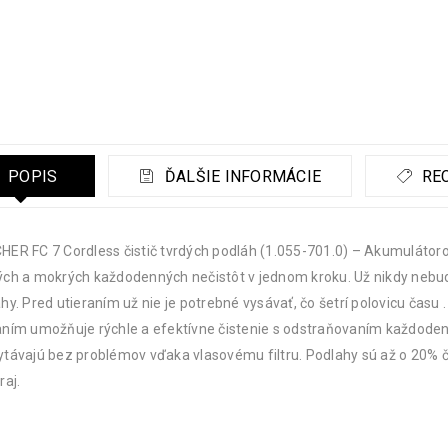
POPIS
ĎALŠIE INFORMÁCIE
REC
ER FC 7 Cordless čistič tvrdých podláh (1.055-701.0) – Akumulátorov
ch a mokrých každodenných nečistôt v jednom kroku. Už nikdy nebu
hy. Pred utieraním už nie je potrebné vysávať, čo šetrí polovicu času
ním umožňuje rýchle a efektívne čistenie s odstraňovaním každodenn
távajú bez problémov vďaka vlasovému filtru. Podlahy sú až o 20% 
raj.