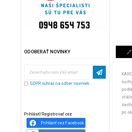
ODOBERAŤ NOVINKY
KARCH
suchý
GDPR súhlas na odber noviniek
podla
otáča
zachy
po ok
Prihlásiť/Registrovať cez
Prihlásiť cez Facebook