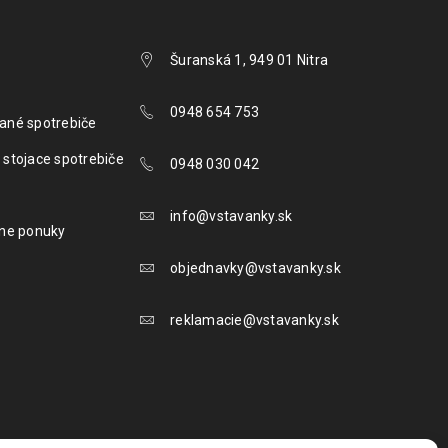
Šuranská 1, 949 01 Nitra
0948 654 753
ané spotrebiče
 stojace spotrebiče
0948 030 042
info@vstavanky.sk
lne ponuky
objednavky@vstavanky.sk
reklamacie@vstavanky.sk