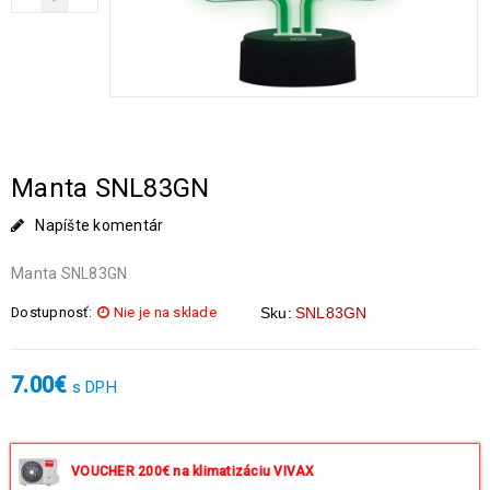
Manta SNL83GN
Napíšte komentár
Manta SNL83GN
Dostupnosť:
Nie je na sklade
Sku:
SNL83GN
7.00
€
s DPH
VOUCHER 200€ na klimatizáciu VIVAX