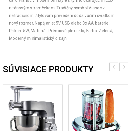
čaro Vianoc v modernom štýle s týmto očarujúcim LED
neónovým stromčekom. Tradičný symbol Vianoc v
netradičnom, štýlovom prevedení dodá vašim sviatkom
nový rozmer. Napájanie: 5V USB alebo 3x AA batérie,
Príkon: 5W, Materiál: Prémiové plexisklo, Farba: Zelená,
Moderný minimalistický dizajn
SÚVISIACE PRODUKTY