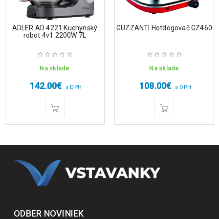
ADLER AD 4221 Kuchynský
GUZZANTI Hotdogovač GZ460
robot 4v1 2200W 7L
Na sklade
Na sklade
142.00
€
108.00
€
s DPH
s DPH
ODBER NOVINIEK