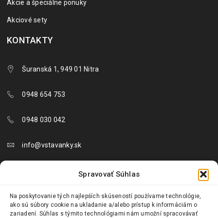
Akcie a špeciálne ponuky
Akciové sety
KONTAKTY
Šuranská 1, 949 01 Nitra
0948 654 753
0948 030 042
info@vstavanky.sk
objednavky@vstavanky.sk
Spravovať Súhlas
reklamacie@vstavanky.sk
Na poskytovanie tých najlepších skúseností používame technológie,
ako sú súbory cookie na ukladanie a/alebo prístup k informáciám o
zariadení. Súhlas s týmito technológiami nám umožní spracovávať