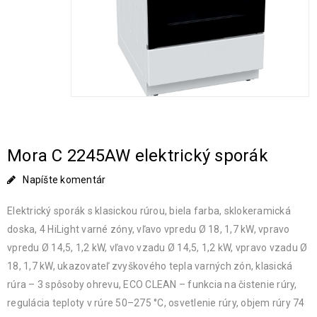
Mora C 2245AW elektrický sporák
Napíšte komentár
Elektrický sporák s klasickou rúrou, biela farba, sklokeramická
doska, 4 HiLight varné zóny, vľavo vpredu Ø 18, 1,7 kW, vpravo
vpredu Ø 14,5, 1,2 kW, vľavo vzadu Ø 14,5, 1,2 kW, vpravo vzadu Ø
18, 1,7 kW, ukazovateľ zvyškového tepla varných zón, klasická
rúra – 3 spôsoby ohrevu, ECO CLEAN – funkcia na čistenie rúry,
regulácia teploty v rúre 50–275 °C, osvetlenie rúry, objem rúry 74