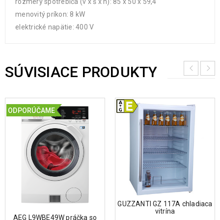
rozmery spotrebiča (v x š x h): 85 x 50 x 59,4
menovitý príkon: 8 kW
elektrické napätie: 400 V
SÚVISIACE PRODUKTY
ODPORÚČAME
GUZZANTI GZ 117A chladiaca
vitrína
AEG L9WBE49W práčka so