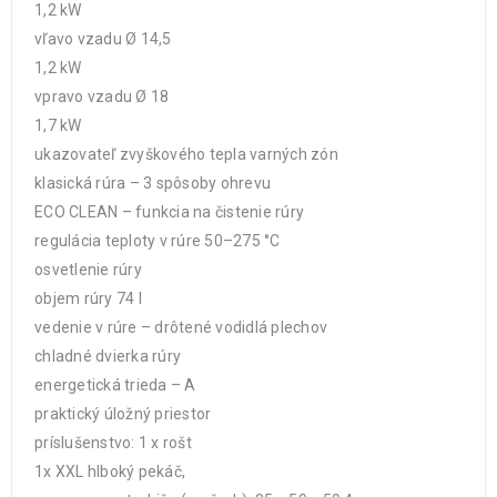
1,2 kW
vľavo vzadu Ø 14,5
1,2 kW
vpravo vzadu Ø 18
1,7 kW
ukazovateľ zvyškového tepla varných zón
klasická rúra – 3 spôsoby ohrevu
ECO CLEAN – funkcia na čistenie rúry
regulácia teploty v rúre 50–275 °C
osvetlenie rúry
objem rúry 74 l
vedenie v rúre – drôtené vodidlá plechov
chladné dvierka rúry
energetická trieda – A
praktický úložný priestor
príslušenstvo: 1 x rošt
1x XXL hlboký pekáč,