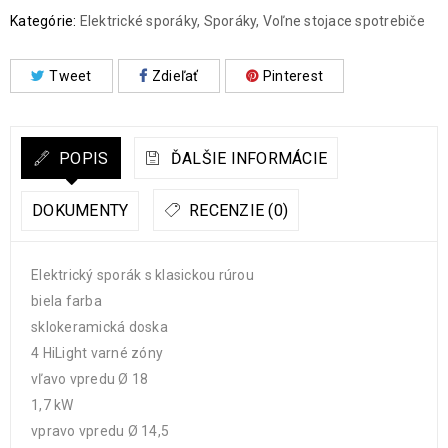
Kategórie:
Elektrické sporáky
,
Sporáky
,
Voľne stojace spotrebiče
Tweet
Zdieľať
Pinterest
POPIS
ĎALŠIE INFORMÁCIE
DOKUMENTY
RECENZIE (0)
Elektrický sporák s klasickou rúrou
biela farba
sklokeramická doska
4 HiLight varné zóny
vľavo vpredu Ø 18
1,7 kW
vpravo vpredu Ø 14,5