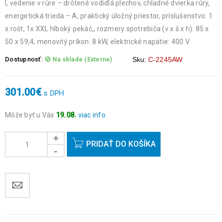
l, vedenie v rúre – drôtené vodidlá plechov, chladné dvierka rúry,
energetická trieda – A, praktický úložný priestor, príslušenstvo: 1
x rošt, 1x XXL hlboký pekáč,, rozmery spotrebiča (v x š x h): 85 x
50 x 59,4, menovitý príkon: 8 kW, elektrické napätie: 400 V
Dostupnosť:
Na sklade (Externe)
Sku:
C-2245AW
301.00
€
s DPH
Môže byť u Vás
19.08.
viac info
Objednávky prijaté do 14:00 expedujeme ešte v ten istý deň
okrem víkendov a sviatkov.
PRIDAŤ DO KOŠÍKA