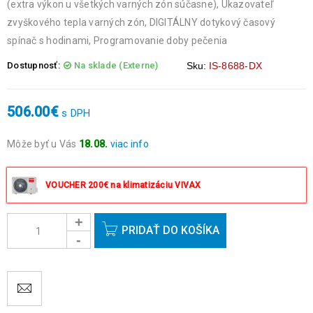
(extra výkon u všetkých varných zón súčasne), Ukazovateľ
zvyškového tepla varných zón, DIGITÁLNY dotykový časový
spínač s hodinami, Programovanie doby pečenia
Dostupnosť:
Na sklade (Externe)
Sku:
IS-8688-DX
506.00
€
s DPH
Môže byť u Vás
18.08.
viac info
Objednávky prijaté do 14:00 expedujeme ešte v ten istý deň
okrem víkendov a sviatkov.
VOUCHER 200€ na klimatizáciu VIVAX
PRIDAŤ DO KOŠÍKA