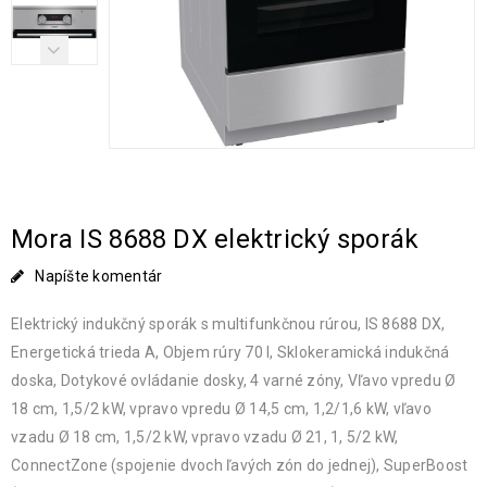
Mora IS 8688 DX elektrický sporák
Napíšte komentár
Elektrický indukčný sporák s multifunkčnou rúrou, IS 8688 DX,
Energetická trieda A, Objem rúry 70 l, Sklokeramická indukčná
doska, Dotykové ovládanie dosky, 4 varné zóny, Vľavo vpredu Ø
18 cm, 1,5/2 kW, vpravo vpredu Ø 14,5 cm, 1,2/1,6 kW, vľavo
vzadu Ø 18 cm, 1,5/2 kW, vpravo vzadu Ø 21, 1, 5/2 kW,
ConnectZone (spojenie dvoch ľavých zón do jednej), SuperBoost