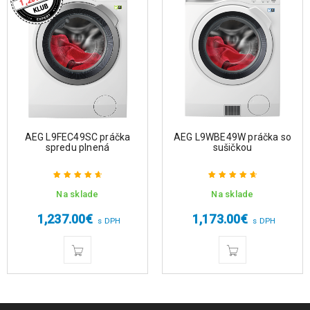
AEG L9FEC49SC práčka
AEG L9WBE49W práčka so
spredu plnená
sušičkou
Na sklade
Na sklade
Hodnotenie
Hodnotenie
4.75
z 5
4.75
z 5
1,237.00
€
1,173.00
€
s DPH
s DPH