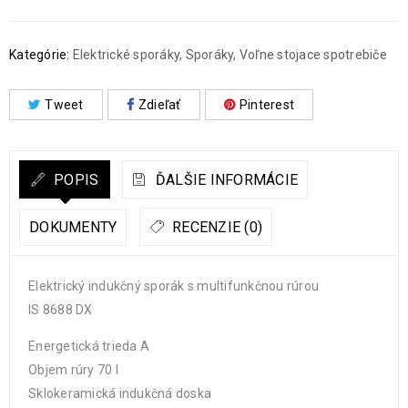
Kategórie:
Elektrické sporáky
,
Sporáky
,
Voľne stojace spotrebiče
Tweet
Zdieľať
Pinterest
POPIS
ĎALŠIE INFORMÁCIE
DOKUMENTY
RECENZIE (0)
Elektrický indukčný sporák s multifunkčnou rúrou
IS 8688 DX
Energetická trieda A
Objem rúry 70 l
Sklokeramická indukčná doska