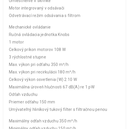
Umiestnenie V skrinke
Motor integrovaný v odsávači
Odvetrávací režim odsávania s filtrom
Mechanické ovládanie
Ručná ovládacia jednotka Knobs
1 motor
Celkový príkon motorov 108 W
3 rýchlostné stupne
Max. výkon pri odťahu 350 m³/h
Max. výkon pri recirkulácii 180 m³/h
Celkový výkon osvetlenia (W) 2.10 W
Maximálna úroveň hlučnosti 67 dB(A) re 1 pW
Odťah vzduchu
Priemer odťahu 150 mm
Umývateľný hliníkový tukový filter s filtračnou penou
Maximálny odťah vzduchu 350 m³/h
Minimálny odťah vzduchu 150 m³/h