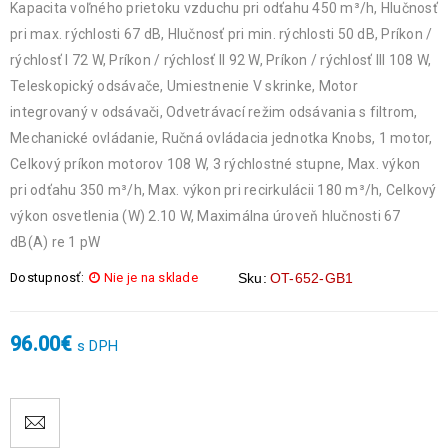
Kapacita voľného prietoku vzduchu pri odťahu 450 m³/h, Hlučnosť
pri max. rýchlosti 67 dB, Hlučnosť pri min. rýchlosti 50 dB, Príkon /
rýchlosť I 72 W, Príkon / rýchlosť II 92 W, Príkon / rýchlosť III 108 W,
Teleskopický odsávače, Umiestnenie V skrinke, Motor
integrovaný v odsávači, Odvetrávací režim odsávania s filtrom,
Mechanické ovládanie, Ručná ovládacia jednotka Knobs, 1 motor,
Celkový príkon motorov 108 W, 3 rýchlostné stupne, Max. výkon
pri odťahu 350 m³/h, Max. výkon pri recirkulácii 180 m³/h, Celkový
výkon osvetlenia (W) 2.10 W, Maximálna úroveň hlučnosti 67
dB(A) re 1 pW
Dostupnosť:
Nie je na sklade
Sku:
OT-652-GB1
96.00
€
s DPH