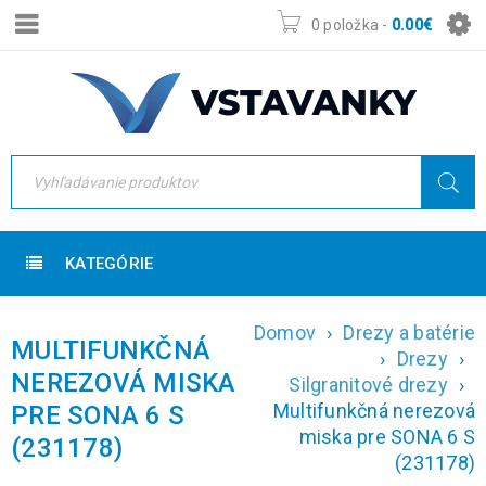
0 položka
-
0.00
€
KATEGÓRIE
Domov
›
Drezy a batérie
MULTIFUNKČNÁ
›
Drezy
›
NEREZOVÁ MISKA
Silgranitové drezy
›
Multifunkčná nerezová
PRE SONA 6 S
miska pre SONA 6 S
(231178)
(231178)