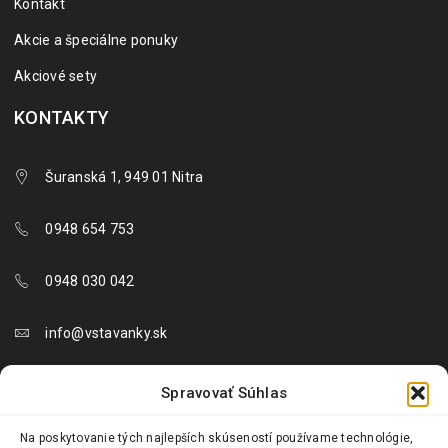
Kontakt
Akcie a špeciálne ponuky
Akciové sety
KONTAKTY
Šuranská 1, 949 01 Nitra
0948 654 753
0948 030 042
info@vstavanky.sk
objednavky@vstavanky.sk
Spravovať Súhlas
reklamacie@vstavanky.sk
Na poskytovanie tých najlepších skúseností používame technológie,