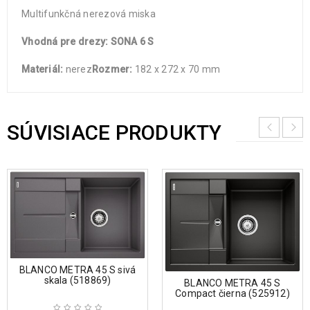
Multifunkčná nerezová miska
Vhodná pre drezy:
SONA 6 S
Materiál:
nerez
Rozmer:
182 x 272 x 70 mm
SÚVISIACE PRODUKTY
BLANCO METRA 45 S sivá
skala (518869)
BLANCO METRA 45 S
Compact čierna (525912)