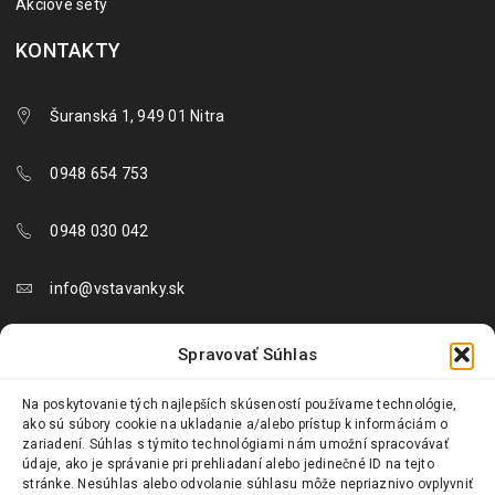
Akciové sety
KONTAKTY
Šuranská 1, 949 01 Nitra
0948 654 753
0948 030 042
info@vstavanky.sk
objednavky@vstavanky.sk
Spravovať Súhlas
reklamacie@vstavanky.sk
Na poskytovanie tých najlepších skúseností používame technológie,
ako sú súbory cookie na ukladanie a/alebo prístup k informáciám o
zariadení. Súhlas s týmito technológiami nám umožní spracovávať
údaje, ako je správanie pri prehliadaní alebo jedinečné ID na tejto
stránke. Nesúhlas alebo odvolanie súhlasu môže nepriaznivo ovplyvniť