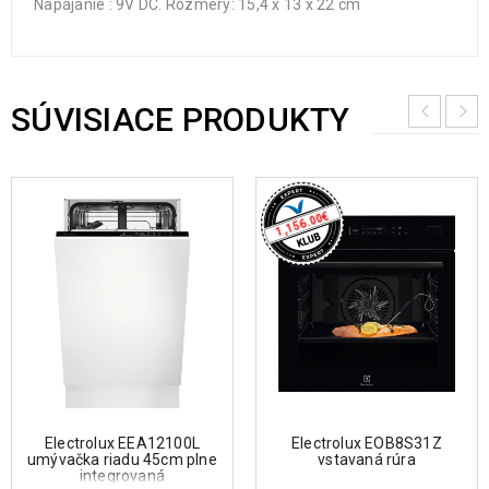
Napájanie : 9V DC. Rozmery: 15,4 x 13 x 22 cm
SÚVISIACE PRODUKTY
€
1,156.00
Electrolux EEA12100L
Electrolux EOB8S31Z
umývačka riadu 45cm plne
vstavaná rúra
integrovaná