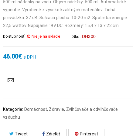
500 ml nádobky na vodu. Objem nádržky: 500 ml. Automatické
vypnutie. Vyrobené z vysoko kvalitných materiálov. Tichá
prevádzka: 37 dB. Sušiaca plocha: 10-20 m2. Spotreba energie:
22,5 wattov. Napájanie : 9V DC. Rozmery: 15,4 x 13 x 22 cm
Dostupnosť:
Nie je na sklade
Sku:
DH300
46.00
€
s DPH
Kategórie:
Domácnosť
,
Zdravie
,
Zvlhčovače a odvlhčovače
vzduchu
Tweet
Zdieľať
Pinterest