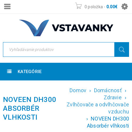
0 položka
-
0.00
€
KATEGÓRIE
Domov
›
Domácnosť
›
Zdravie
›
NOVEEN DH300
Zvlhčovače a odvlhčovače
ABSORBÉR
vzduchu
VLHKOSTI
›
NOVEEN DH300
Absorbér vlhkosti