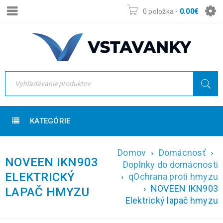
0 položka
-
0.00
€
KATEGÓRIE
Domov
›
Domácnosť
›
NOVEEN IKN903
Doplnky do domácnosti
ELEKTRICKÝ
›
qOchrana proti hmyzu
›
NOVEEN IKN903
LAPAČ HMYZU
Elektrický lapač hmyzu