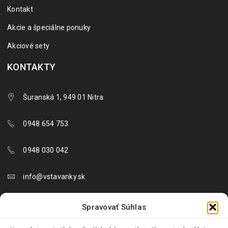
Kontakt
Akcie a špeciálne ponuky
Akciové sety
KONTAKTY
Šuranská 1, 949 01 Nitra
0948 654 753
0948 030 042
info@vstavanky.sk
objednavky@vstavanky.sk
Spravovať Súhlas