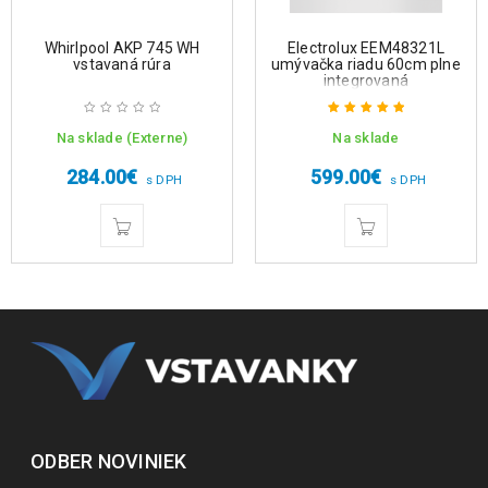
Whirlpool AKP 745 WH
Electrolux EEM48321L
vstavaná rúra
umývačka riadu 60cm plne
integrovaná
Na sklade (Externe)
Na sklade
Hodnotenie
5.00
z 5
284.00
€
599.00
€
s DPH
s DPH
ODBER NOVINIEK