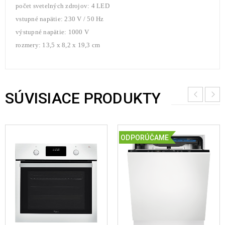
počet svetelných zdrojov: 4 LED
vstupné napätie: 230 V / 50 Hz
výstupné napätie: 1000 V
rozmery: 13,5 x 8,2 x 19,3 cm
SÚVISIACE PRODUKTY
ODPORÚČAME