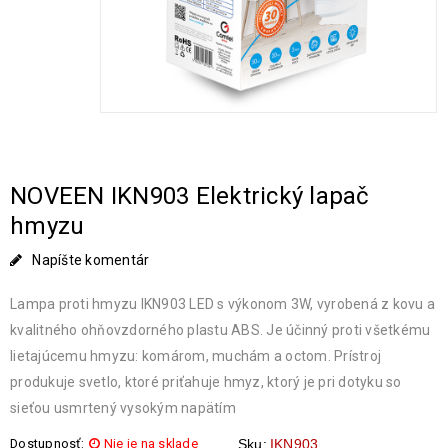
NOVEEN IKN903 Elektrický lapač
hmyzu
Napíšte komentár
Lampa proti hmyzu IKN903 LED s výkonom 3W, vyrobená z kovu a
kvalitného ohňovzdorného plastu ABS. Je účinný proti všetkému
lietajúcemu hmyzu: komárom, muchám a octom. Prístroj
produkuje svetlo, ktoré priťahuje hmyz, ktorý je pri dotyku so
sieťou usmrtený vysokým napätím
Dostupnosť:
Nie je na sklade
Sku:
IKN903