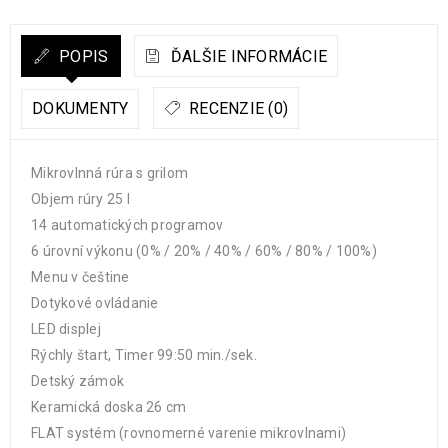
POPIS
ĎALŠIE INFORMÁCIE
DOKUMENTY
RECENZIE (0)
Mikrovlnná rúra s grilom
Objem rúry 25 l
14 automatických programov
6 úrovní výkonu (0% / 20% / 40% / 60% / 80% / 100%)
Menu v češtine
Dotykové ovládanie
LED displej
Rýchly štart, Timer 99:50 min./sek.
Detský zámok
Keramická doska 26 cm
FLAT systém (rovnomerné varenie mikrovlnami)