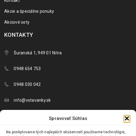
Kontakt
Akcie a špeciálne ponuky
Akciové sety
KONTAKTY
Šuranská 1, 949 01 Nitra
0948 654 753
0948 030 042
info@vstavanky.sk
objednavky@vstavanky.sk
Spravovať Súhlas
reklamacie@vstavanky.sk
Na poskytovanie tých najlepších skúseností používame technológie,