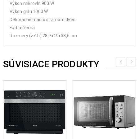
Výkon mikrovĺn 900 W
Výkon grilu 1000 W
Dekoračné madlo s rámom dverí
Farba čierna
Rozmery (v š h) 28,7x49x38,6 cm
SÚVISIACE PRODUKTY