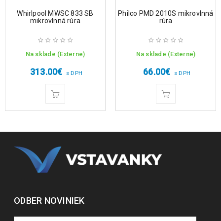
Whirlpool MWSC 833 SB
Philco PMD 2010S mikrovlnná
mikrovlnná rúra
rúra
Na sklade (Externe)
Na sklade (Externe)
313.00
€
66.00
€
s DPH
s DPH
ODBER NOVINIEK