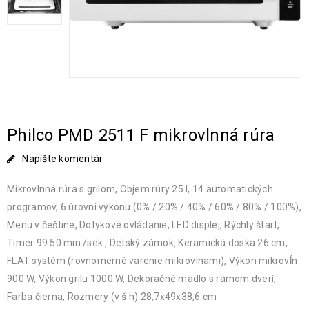
Philco PMD 2511 F mikrovlnná rúra
Napíšte komentár
Mikrovlnná rúra s grilom, Objem rúry 25 l, 14 automatických
programov, 6 úrovní výkonu (0% / 20% / 40% / 60% / 80% / 100%),
Menu v češtine, Dotykové ovládanie, LED displej, Rýchly štart,
Timer 99:50 min./sek., Detský zámok, Keramická doska 26 cm,
FLAT systém (rovnomerné varenie mikrovlnami), Výkon mikrovĺn
900 W, Výkon grilu 1000 W, Dekoračné madlo s rámom dverí,
Farba čierna, Rozmery (v š h) 28,7x49x38,6 cm