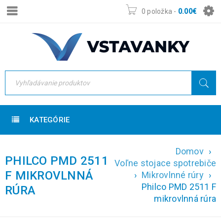
0 položka
-
0.00
€
KATEGÓRIE
Domov
›
PHILCO PMD 2511
Voľne stojace spotrebiče
F MIKROVLNNÁ
›
Mikrovlnné rúry
›
Philco PMD 2511 F
RÚRA
mikrovlnná rúra