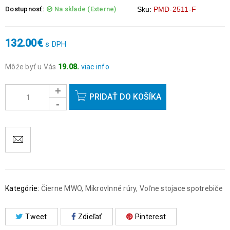
Dostupnosť:
Na sklade (Externe)
Sku:
PMD-2511-F
132.00
€
s DPH
Môže byť u Vás
19.08.
viac info
Objednávky prijaté do 14:00 expedujeme ešte v ten istý deň
okrem víkendov a sviatkov.
PRIDAŤ DO KOŠÍKA
Kategórie:
Čierne MWO
,
Mikrovlnné rúry
,
Voľne stojace spotrebiče
Tweet
Zdieľať
Pinterest