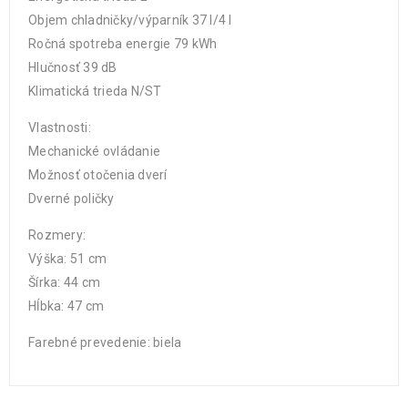
Objem chladničky/výparník 37 l/4 l
Ročná spotreba energie 79 kWh
Hlučnosť 39 dB
Klimatická trieda N/ST
Vlastnosti:
Mechanické ovládanie
Možnosť otočenia dverí
Dverné poličky
Rozmery:
Výška: 51 cm
Šírka: 44 cm
Hĺbka: 47 cm
Farebné prevedenie: biela