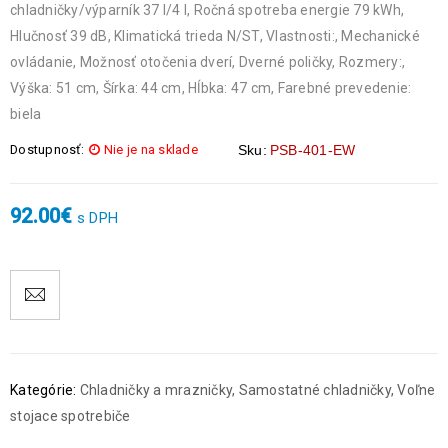
chladničky/výparník 37 l/4 l, Ročná spotreba energie 79 kWh,
Hlučnosť 39 dB, Klimatická trieda N/ST, Vlastnosti:, Mechanické
ovládanie, Možnosť otočenia dverí, Dverné poličky, Rozmery:,
Výška: 51 cm, Šírka: 44 cm, Hĺbka: 47 cm, Farebné prevedenie:
biela
Dostupnosť:
Nie je na sklade
Sku:
PSB-401-EW
92.00
€
s DPH
Kategórie:
Chladničky a mrazničky
,
Samostatné chladničky
,
Voľne
stojace spotrebiče