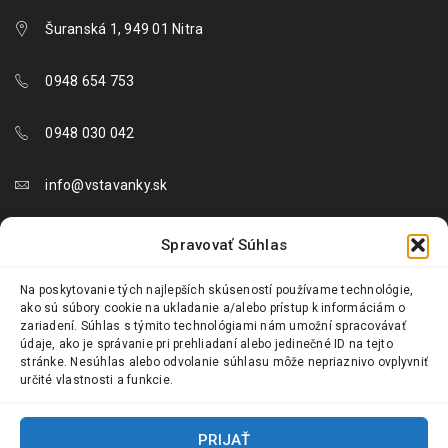
Šuranská 1, 949 01 Nitra
0948 654 753
0948 030 042
info@vstavanky.sk
objednavky@vstavanky.sk
Spravovať Súhlas
reklamacie@vstavanky.sk
Na poskytovanie tých najlepších skúseností používame technológie,
ako sú súbory cookie na ukladanie a/alebo prístup k informáciám o
zariadení. Súhlas s týmito technológiami nám umožní spracovávať
údaje, ako je správanie pri prehliadaní alebo jedinečné ID na tejto
stránke. Nesúhlas alebo odvolanie súhlasu môže nepriaznivo ovplyvniť
určité vlastnosti a funkcie.
© 2024 Vstavanky.sk. Všetky práva vyhradené.
PRIJAŤ