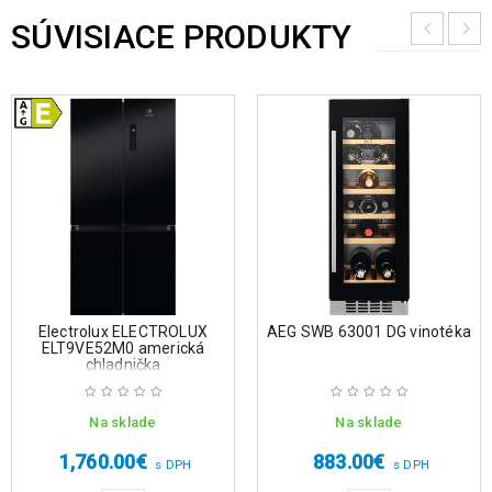
SÚVISIACE PRODUKTY
Electrolux ELECTROLUX
AEG SWB 63001 DG vinotéka
ELT9VE52M0 americká
chladnička
Na sklade
Na sklade
1,760.00
€
883.00
€
s DPH
s DPH