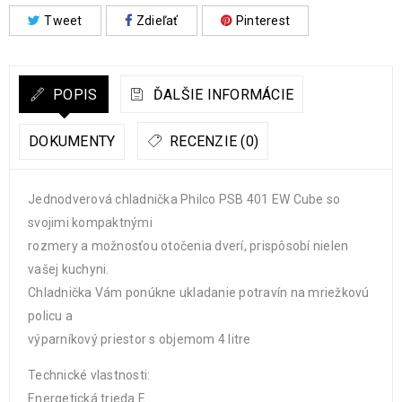
Tweet
Zdieľať
Pinterest
POPIS
ĎALŠIE INFORMÁCIE
DOKUMENTY
RECENZIE (0)
Jednodverová chladnička Philco PSB 401 EW Cube so
svojimi kompaktnými
rozmery a možnosťou otočenia dverí, prispôsobí nielen
vašej kuchyni.
Chladnička Vám ponúkne ukladanie potravín na mriežkovú
policu a
výparníkový priestor s objemom 4 litre
Technické vlastnosti:
Energetická trieda E