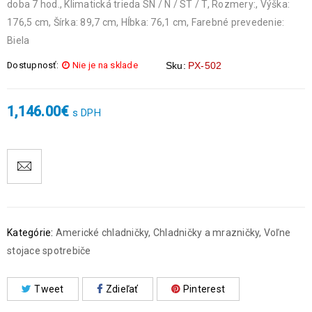
doba 7 hod., Klimatická trieda SN / N / ST / T, Rozmery:, Výška:
176,5 cm, Šírka: 89,7 cm, Hĺbka: 76,1 cm, Farebné prevedenie:
Biela
Dostupnosť:
Nie je na sklade
Sku:
PX-502
1,146.00
€
s DPH
Kategórie:
Americké chladničky
,
Chladničky a mrazničky
,
Voľne
stojace spotrebiče
Tweet
Zdieľať
Pinterest