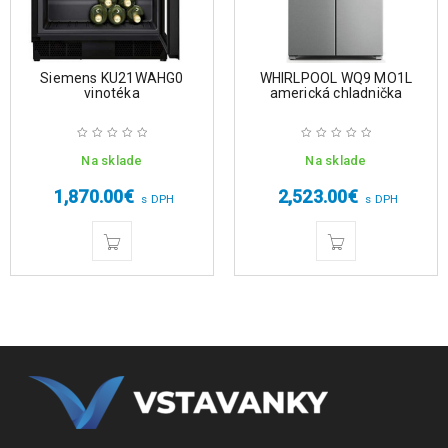
Siemens KU21WAHG0
WHIRLPOOL WQ9 MO1L
vinotéka
americká chladnička
Na sklade
Na sklade
1,870.00
€
2,523.00
€
s DPH
s DPH