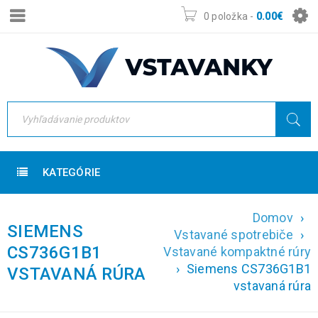
0 položka
-
0.00
€
KATEGÓRIE
Domov
›
SIEMENS
Vstavané spotrebiče
›
CS736G1B1
Vstavané kompaktné rúry
›
Siemens CS736G1B1
VSTAVANÁ RÚRA
vstavaná rúra