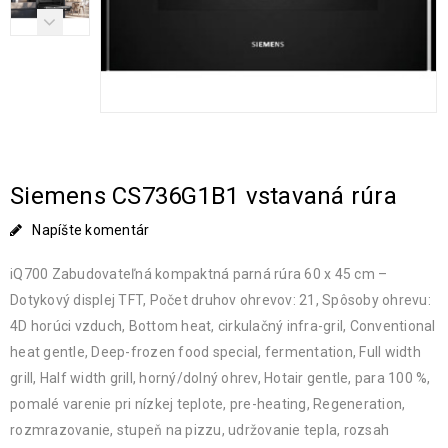
Siemens CS736G1B1 vstavaná rúra
Napíšte komentár
iQ700 Zabudovateľná kompaktná parná rúra 60 x 45 cm –
Dotykový displej TFT, Počet druhov ohrevov: 21, Spôsoby ohrevu:
4D horúci vzduch, Bottom heat, cirkulačný infra-gril, Conventional
heat gentle, Deep-frozen food special, fermentation, Full width
grill, Half width grill, horný/dolný ohrev, Hotair gentle, para 100 %,
pomalé varenie pri nízkej teplote, pre-heating, Regeneration,
rozmrazovanie, stupeň na pizzu, udržovanie tepla, rozsah