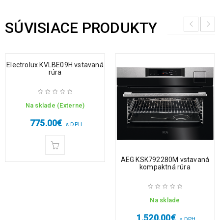
SÚVISIACE PRODUKTY
Electrolux KVLBE09H vstavaná
rúra
Na sklade (Externe)
775.00
€
s DPH
AEG KSK792280M vstavaná
kompaktná rúra
Na sklade
1,520.00
€
s DPH