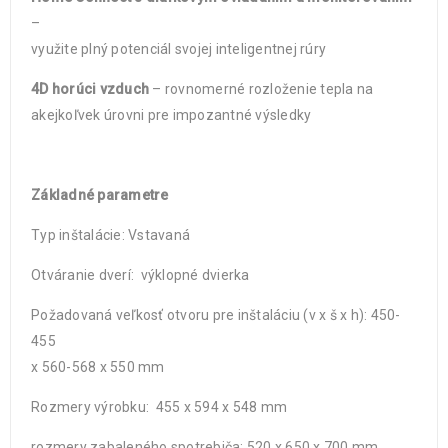
–
využite plný potenciál svojej inteligentnej rúry
4D horúci vzduch
– rovnomerné rozloženie tepla na
akejkoľvek úrovni pre impozantné výsledky
Základné parametre
Typ inštalácie: Vstavaná
Otváranie dverí: výklopné dvierka
Požadovaná veľkosť otvoru pre inštaláciu (v x š x h): 450-
455
x 560-568 x 550 mm
Rozmery výrobku: 455 x 594 x 548 mm
rozmery zabaleného spotrebiča: 520 x 650 x 700 mm