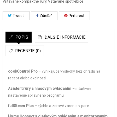
Vstavané kompaktné rúry
,
Vstavané spotrebiče
Tweet
Zdieľať
Pinterest
POPIS
ĎALŠIE INFORMÁCIE
RECENZIE (0)
cookControl Pro
– vynikajúce výsledky bez ohľadu na
recept alebo okolnosti
Asistent rúry s hlasovým ovládaním
– intuitívne
nastavenie správneho programu
fullSteam Plus
– rýchle a zdravé varenie v pare
Home Connect s diaľkovým ovládaním a monitorovaním