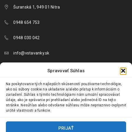
Šuranská 1, 949 01 Nitra
0948 654 753
0948 030 042
info@vstavanky.sk
objednavky@vstavanky.sk
Spravovať Súhlas
reklamacie@vstavanky.sk
Na poskytovanie tých najlepších skúseností používame technológie,
ako sú súbory cookie na ukladanie a/alebo prístup k informáciám o
zariadení. Súhlas s týmito technológiami nám umožní spracovávať
údaje, ako je správanie pri prehliadaní alebo jedinečné ID na tejto
stránke. Nesúhlas alebo odvolanie súhlasu môže nepriaznivo ovplyvniť
určité vlastnosti a funkcie.
© 2024 Vstavanky.sk. Všetky práva vyhradené.
PRIJAŤ