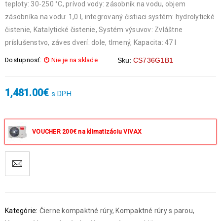
teploty: 30-250 °C, prívod vody: zásobník na vodu, objem
zásobníka na vodu: 1,0 l, integrovaný čistiaci systém: hydrolytické
čistenie, Katalytické čistenie, Systém výsuvov: Zvláštne
príslušenstvo, záves dverí: dole, tlmený, Kapacita: 47 l
Dostupnosť:
Nie je na sklade
Sku:
CS736G1B1
1,481.00
€
s DPH
VOUCHER 200€ na klimatizáciu VIVAX
Kategórie:
Čierne kompaktné rúry
,
Kompaktné rúry s parou
,