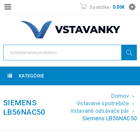
0 položka
-
0.00
€
KATEGÓRIE
Domov
›
SIEMENS
Vstavané spotrebiče
›
Vstavané odsávače pár
›
LB56NAC50
Siemens LB56NAC50