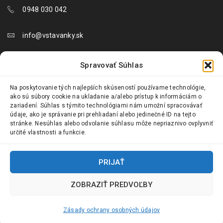
0948 030 042
info@vstavanky.sk
objednavky@vstavanky.sk
Spravovať Súhlas
reklamacie@vstavanky.sk
Na poskytovanie tých najlepších skúseností používame technológie,
ako sú súbory cookie na ukladanie a/alebo prístup k informáciám o
zariadení. Súhlas s týmito technológiami nám umožní spracovávať
údaje, ako je správanie pri prehliadaní alebo jedinečné ID na tejto
stránke. Nesúhlas alebo odvolanie súhlasu môže nepriaznivo ovplyvniť
určité vlastnosti a funkcie.
© 2024 Vstavanky.sk. Všetky práva vyhradené.
PRIJAŤ
ZOBRAZIŤ PREDVOĽBY
Zásady ochrany osobných údajov
Požiadať o odstúpenie