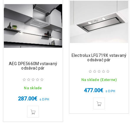
Electrolux LFG719X vstavaný
odsávač pár
AEG DPE5660M vstavaný
odsávač pár
Na sklade (Externe)
Na sklade
477.00
€
s DPH
287.00
€
s DPH