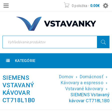
0 položka
-
0.00
€
KATEGÓRIE
Domov
›
Domácnosť
›
SIEMENS
Kávovary a espresso
›
VSTAVANÝ
Vstavané kávovary
›
KÁVOVAR
SIEMENS Vstavaný
CT718L1B0
kávovar CT718L1B0