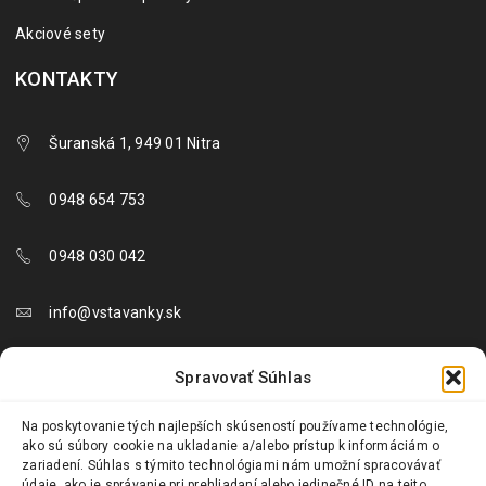
Akciové sety
KONTAKTY
Šuranská 1, 949 01 Nitra
0948 654 753
0948 030 042
info@vstavanky.sk
objednavky@vstavanky.sk
Spravovať Súhlas
reklamacie@vstavanky.sk
Na poskytovanie tých najlepších skúseností používame technológie,
ako sú súbory cookie na ukladanie a/alebo prístup k informáciám o
zariadení. Súhlas s týmito technológiami nám umožní spracovávať
údaje, ako je správanie pri prehliadaní alebo jedinečné ID na tejto