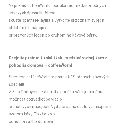
Napríklad coffeeWorld, ponúka rad medzinárodných
kávových špecialít. Alebo
skúste spätfeePlaylist a vytvorte si zoznam svojich
obľúbených nápojov
pripravených jeden po druhom na kávové párty.
Prejdite prstom širokú škálu medzinárodnej kávy z
pohodlia domova – coffeeWorld.
Siemens coffeeWorld prináša až 19 rôznych kávových
špecialít
z 8 obľúbených destinácií a ponúka vám jedinečnú
možnosť dozvedieť sa viac o
jednotlivých nápojoch. Vydajte sa na cestu vzrušujúcim
svetom kávy. To všetko z
pohodlia vášho domova.