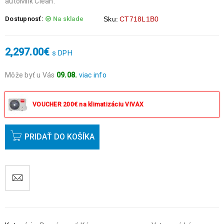
autoMilk Clean.
Dostupnosť:
Na sklade
Sku:
CT718L1B0
2,297.00
€
s DPH
Môže byť u Vás
09.08.
viac info
Objednávky prijaté do 14:00 expedujeme ešte v ten istý deň
okrem víkendov a sviatkov.
VOUCHER 200€ na klimatizáciu VIVAX
PRIDAŤ DO KOŠÍKA