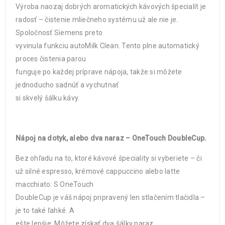
Výroba naozaj dobrých aromatických kávových špecialít je
radosť – čistenie mliečneho systému už ale nie je.
Spoločnosť Siemens preto
vyvinula funkciu autoMilk Clean. Tento plne automatický
proces čistenia parou
funguje po každej príprave nápoja, takže si môžete
jednoducho sadnúť a vychutnať
si skvelý šálku kávy.
Nápoj na dotyk, alebo dva naraz – OneTouch DoubleCup.
Bez ohľadu na to, ktoré kávové špeciality si vyberiete – či
už silné espresso, krémové cappuccino alebo latte
macchiato: S OneTouch
DoubleCup je váš nápoj pripravený len stlačením tlačidla –
je to také ľahké. A
ešte lepšie: Môžete získať dva šálky naraz.