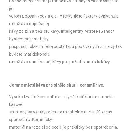
Rôzne druhy zŕn majú množstvo odlišných vlastností, ako
je
veľkosť, obsah vody a olej. Všetky tieto faktory ovplyvňujú
množstvo napučanej
kávy zo zŕn a tiež silu kávy. Inteligentný retrofeeSensor
System automaticky
prispôsobí dĺžku mletia podľa typu používaných zŕn a vy tak
budete mať dokonalé
množstvo namiesenej kávy pre požadovanú silu kávy.
Jemne mletá káva pre plnšie chuť – ceramDrive.
Vysoko kvalitné ceramDrive mlynček dôkladne namelie
kávové
zrná, aby sa všetky príchute mohli plne rozvinúť počas
sparovania. Keramický
materiál na rozdiel od ocele je prakticky bez opotrebenia.