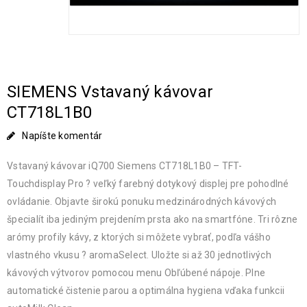
SIEMENS Vstavaný kávovar
CT718L1B0
Napíšte komentár
Vstavaný kávovar iQ700 Siemens CT718L1B0 – TFT-
Touchdisplay Pro ? veľký farebný dotykový displej pre pohodlné
ovládanie. Objavte širokú ponuku medzinárodných kávových
špecialít iba jediným prejdením prsta ako na smartfóne. Tri rôzne
arómy profily kávy, z ktorých si môžete vybrať, podľa vášho
vlastného vkusu ? aromaSelect. Uložte si až 30 jednotlivých
kávových výtvorov pomocou menu Obľúbené nápoje. Plne
automatické čistenie parou a optimálna hygiena vďaka funkcii