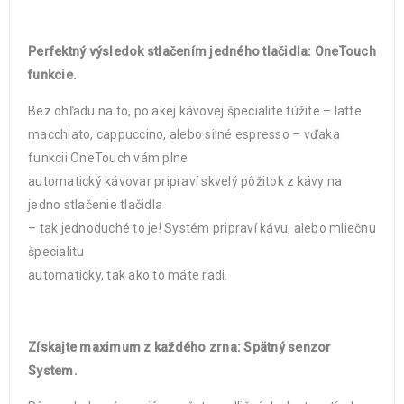
Perfektný výsledok stlačením jedného tlačidla: OneTouch
funkcie.
Bez ohľadu na to, po akej kávovej špecialite túžite – latte
macchiato, cappuccino, alebo silné espresso – vďaka
funkcii OneTouch vám plne
automatický kávovar pripraví skvelý pôžitok z kávy na
jedno stlačenie tlačidla
– tak jednoduché to je! Systém pripraví kávu, alebo mliečnu
špecialitu
automaticky, tak ako to máte radi.
Získajte maximum z každého zrna: Spätný senzor
System.