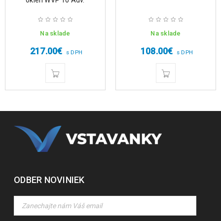
okien WVP 10 Adv.
Na sklade
Na sklade
217.00
€
108.00
€
s DPH
s DPH
ODBER NOVINIEK