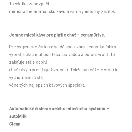
To všetko zabezpečí
mimoriadne aromatickú kávu a vám výnimočný zážitok.
Jemne mletá káva pre plnšie chuť – ceramDrive.
Pre hygienické čistenie sa dá sparovacia jednotka ľahko
vybrať, opláchnuť pod tečúcou vodou a potom vrátiť. To
zaisťuje stále dobrú
chuť kávy a predlžuje životnosť. Takže sa môžete vrátiť k
vychutnaniu čistej
vône tých najlepších kávových špecialít.
Automatické čistenie celého mliečneho systému –
autoMilk
Clean.