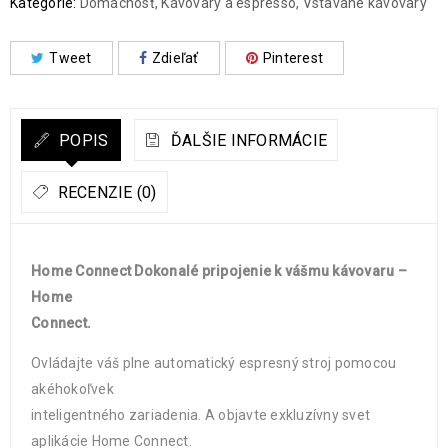
Kategórie:
Domácnosť
,
Kávovary a espresso
,
Vstavané kávovary
Tweet
Zdieľať
Pinterest
POPIS
ĎALŠIE INFORMÁCIE
RECENZIE (0)
Home Connect Dokonalé pripojenie k vášmu kávovaru –
Home
Connect.
Ovládajte váš plne automatický espresný stroj pomocou
akéhokoľvek
inteligentného zariadenia. A objavte exkluzívny svet
aplikácie Home Connect.