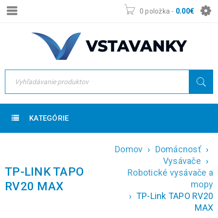
0 položka
-
0.00
€
KATEGÓRIE
Domov
›
Domácnosť
›
Vysávače
›
TP-LINK TAPO
Robotické vysávače a
mopy
RV20 MAX
›
TP-Link TAPO RV20
MAX