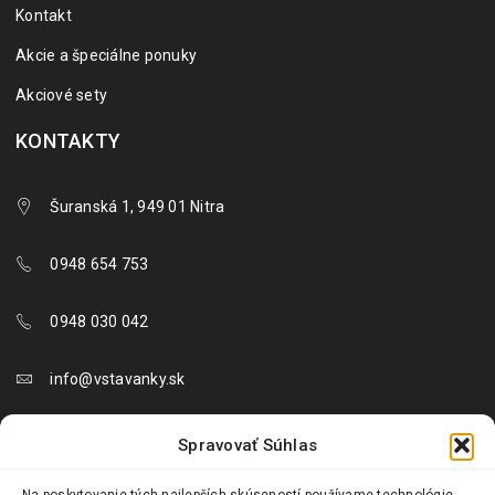
Kontakt
Akcie a špeciálne ponuky
Akciové sety
KONTAKTY
Šuranská 1, 949 01 Nitra
0948 654 753
0948 030 042
info@vstavanky.sk
objednavky@vstavanky.sk
Spravovať Súhlas
reklamacie@vstavanky.sk