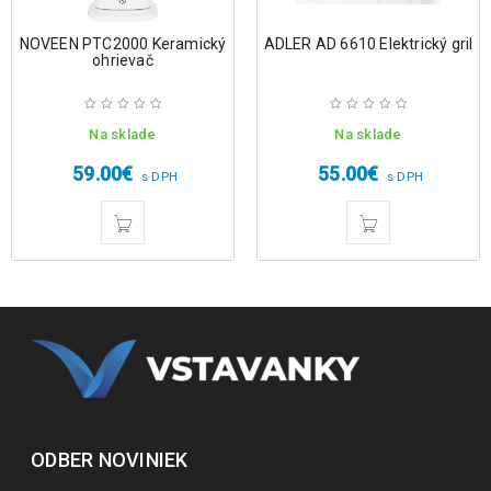
NOVEEN PTC2000 Keramický
ADLER AD 6610 Elektrický gril
ohrievač
Na sklade
Na sklade
59.00
€
55.00
€
s DPH
s DPH
ODBER NOVINIEK