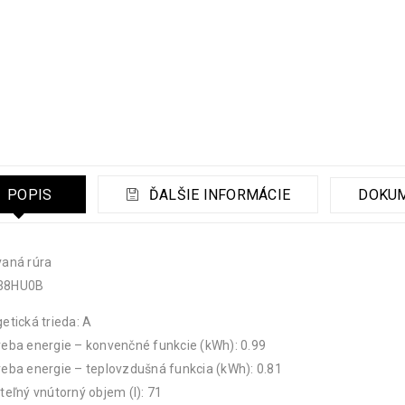
POPIS
ĎALŠIE INFORMÁCIE
DOKU
vaná rúra
38HU0B
etická trieda: A
eba energie – konvenčné funkcie (kWh): 0.99
eba energie – teplovzdušná funkcia (kWh): 0.81
teľný vnútorný objem (l): 71