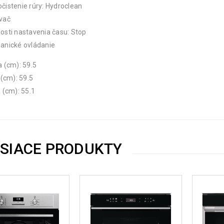
istenie rúry: Hydroclean
vač
sti nastavenia času: Stop
anické ovládanie
 (cm): 59.5
 (cm): 59.5
 (cm): 55.1
ISIACE PRODUKTY