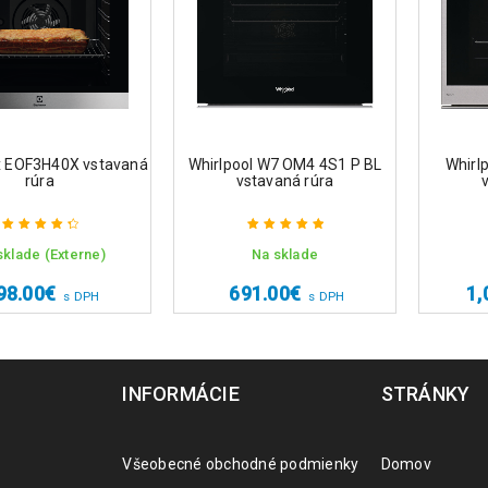
ux EOF3H40X vstavaná
Whirlpool W7 OM4 4S1 P BL
Whirl
rúra
vstavaná rúra
sklade (Externe)
Na sklade
Hodnotenie
Hodnotenie
4.50
z 5
5.00
z 5
98.00
€
691.00
€
1,
s DPH
s DPH
INFORMÁCIE
STRÁNKY
Všeobecné obchodné podmienky
Domov