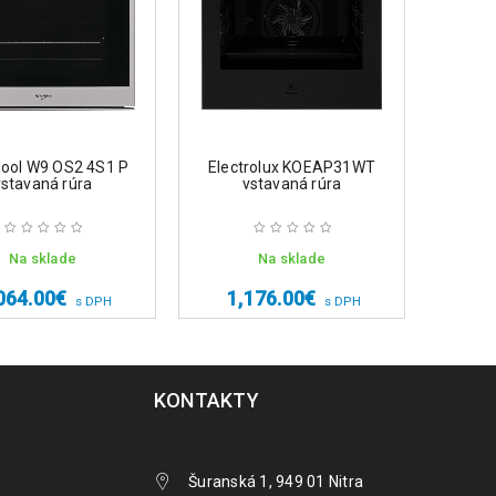
pool W9 OS2 4S1 P
Electrolux KOEAP31WT
Elec
vstavaná rúra
vstavaná rúra
Na sklade
Na sklade
Na 
064.00
€
1,176.00
€
7
s DPH
s DPH
KONTAKTY
Šuranská 1, 949 01 Nitra