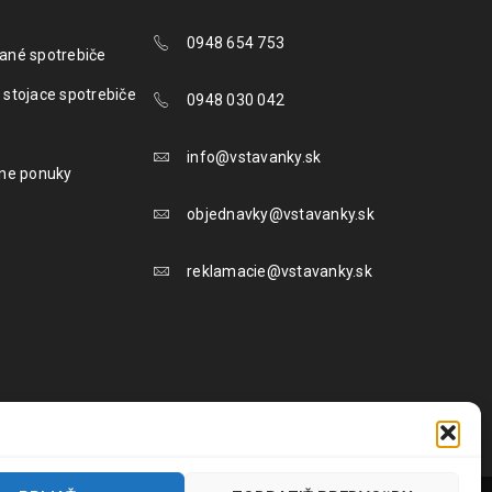
0948 654 753
ané spotrebiče
 stojace spotrebiče
0948 030 042
info@vstavanky.sk
lne ponuky
objednavky@vstavanky.sk
reklamacie@vstavanky.sk