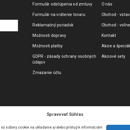
Formulár odstúpenia od zmluvy
O nás
Formulár na vrátenie tovaru
Obchod - vstav
Reklamačný poriadok
Obchod - voľne
Možnosti dopravy
Kontakt
Možnosti platby
Akcie a špeciá
GDPR - zásady ochrany osobných
Akciové sety
údajov
Zmazanie účtu
Spravovať Súhlas
 sú súbory cookie na ukladanie a/alebo prístup k informáciám