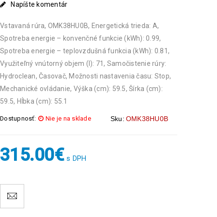
Napíšte komentár
Vstavaná rúra, OMK38HU0B, Energetická trieda: A,
Spotreba energie – konvenčné funkcie (kWh): 0.99,
Spotreba energie – teplovzdušná funkcia (kWh): 0.81,
Využiteľný vnútorný objem (l): 71, Samočistenie rúry:
Hydroclean, Časovač, Možnosti nastavenia času: Stop,
Mechanické ovládanie, Výška (cm): 59.5, Šírka (cm):
59.5, Hĺbka (cm): 55.1
Dostupnosť:
Nie je na sklade
Sku:
OMK38HU0B
315.00
€
s DPH