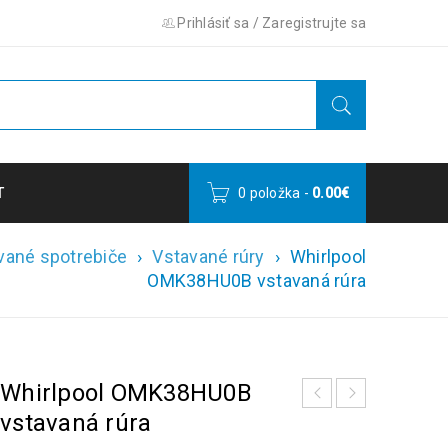
Prihlásiť sa
/
Zaregistrujte sa
T
0 položka
-
0.00
€
vané spotrebiče
›
Vstavané rúry
›
Whirlpool
OMK38HU0B vstavaná rúra
Whirlpool OMK38HU0B
vstavaná rúra