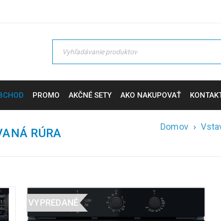
BCHOD
PROMO
AKČNÉ SETY
AKO NAKUPOVAŤ
KONTAK
Domov
›
Vsta
VANÁ RÚRA
VYPREDANÉ