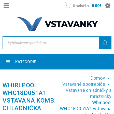
0 položka
-
0.00
€
KATEGÓRIE
Domov
›
Vstavané spotrebiče
›
WHIRLPOOL
Vstavané chladničky a
WHC18D051A1
mrazničky
VSTAVANÁ KOMB.
›
Whirlpool
CHLADNIČKA
WHC18D051A1 vstavaná