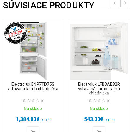
SÚVISIACE PRODUKTY
€
1,374.00
Electrolux ENP7TD75S
Electrolux LFB3AE82R
vstavaná komb.chladnička
vstavaná samostatná
chladnička
Na sklade
Na sklade
1,384.00
€
543.00
€
s DPH
s DPH