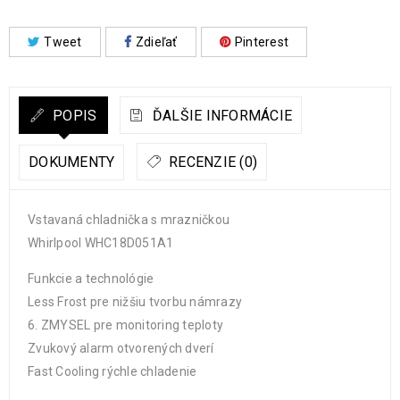
Tweet
Zdieľať
Pinterest
POPIS
ĎALŠIE INFORMÁCIE
DOKUMENTY
RECENZIE (0)
Vstavaná chladnička s mrazničkou
Whirlpool WHC18D051A1
Funkcie a technológie
Less Frost pre nižšiu tvorbu námrazy
6. ZMYSEL pre monitoring teploty
Zvukový alarm otvorených dverí
Fast Cooling rýchle chladenie