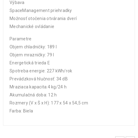
Výbava
SpaceManagement priehradky
Možnosť otočenia otvárania dverí
Mechanické ovládanie
Parametre
Objem chladničky: 189 l
Objem mrazničky: 79 l
Energetická trieda E
Spotreba energie: 227 kWh/rok
Prevádzková hlučnosť: 34 dB
Mraziaca kapacita:4 kg/24 h
Akumulačná doba: 12 h
Rozmery (V x Š x H): 177 x 54 x 54,5 cm
Farba: Biela