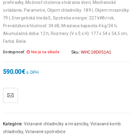
priehradky, Možnosť otočenia otvárania dverí, Mechanické
ovládanie, Parametre, Objem chladničky: 189 l, Objem mrazničky:
79 l, Energetická trieda E, Spotreba energie: 227 kWh/rok,
Prevádzková hlučnosť: 34 dB, Mraziaca kapacita:4 kg/24 h,
Akumulačná doba: 12 h, Rozmery (V x Š x H): 177 x 54 x 54,5 cm,
Farba: Biela
Dostupnosť:
Nie je na sklade
Sku:
WHC18D051A1
590.00
€
s DPH
Kategórie:
Vstavané chladničky a mrazničky
,
Vstavané komb.
chladničky
,
Vstavané spotrebiče