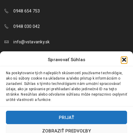
0948 654 753
0948 030 042
info@vstavanky.sk
objednavky@vstavanky.sk
Spravovať Súhlas
reklamacie@vstavanky.sk
Na poskytovanie tých najlepších skúseností používame technológie,
ako sú súbory cookie na ukladanie a/alebo prístup k informáciám o
zariadení. Súhlas s týmito technológiami nám umožní spracovávať
údaje, ako je správanie pri prehliadaní alebo jedinečné ID na tejto
stránke. Nesúhlas alebo odvolanie súhlasu môže nepriaznivo ovplyvniť
určité vlastnosti a funkcie.
© 2024 Vstavanky.sk. Všetky práva vyhradené.
PRIJAŤ
ZOBRAZIŤ PREDVOĽBY