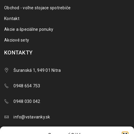
Obchod - voľne stojace spotrebiče
Kontakt
Akcie a špeciálne ponuky
Akciové sety
KONTAKTY
Šuranská 1, 949 01 Nitra
0948 654 753
0948 030 042
info@vstavanky.sk
objednavky@vstavanky.sk