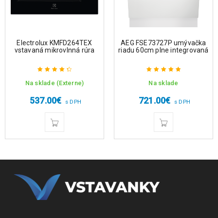
Electrolux KMFD264TEX
AEG FSE73727P umývačka
vstavaná mikrovlnná rúra
riadu 60cm plne integrovaná
Na sklade (Externe)
Na sklade
Hodnotenie
Hodnotenie
4.50
z 5
5.00
z 5
537.00
€
721.00
€
s DPH
s DPH