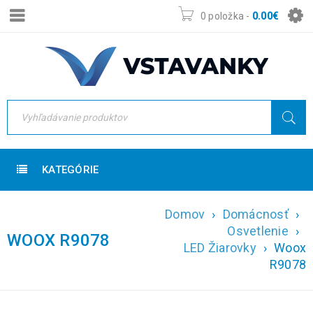
0 položka
-
0.00
€
KATEGÓRIE
Domov
›
Domácnosť
›
Osvetlenie
›
WOOX R9078
LED Žiarovky
›
Woox
R9078