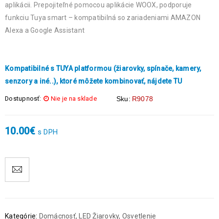
aplikácii. Prepojiteľné pomocou aplikácie WOOX, podporuje
funkciu Tuya smart – kompatibilná so zariadeniami AMAZON
Alexa a Google Assistant
Kompatibilné s TUYA platformou (žiarovky, spínače, kamery,
senzory a iné..), ktoré môžete kombinovať, nájdete TU
Dostupnosť:
Nie je na sklade
Sku:
R9078
10.00
€
s DPH
Kategórie:
Domácnosť
,
LED Žiarovky
,
Osvetlenie