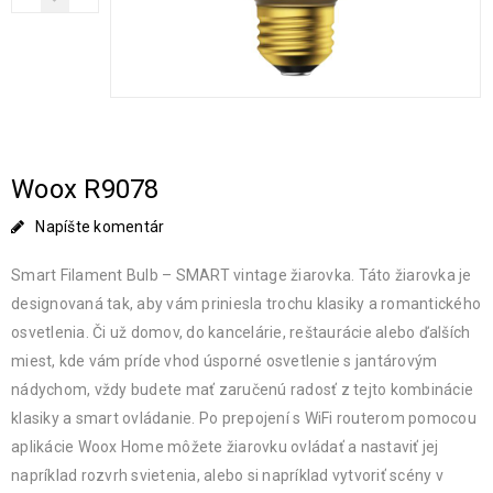
Woox R9078
Napíšte komentár
Smart Filament Bulb – SMART vintage žiarovka. Táto žiarovka je
designovaná tak, aby vám priniesla trochu klasiky a romantického
osvetlenia. Či už domov, do kancelárie, reštaurácie alebo ďalších
miest, kde vám príde vhod úsporné osvetlenie s jantárovým
nádychom, vždy budete mať zaručenú radosť z tejto kombinácie
klasiky a smart ovládanie. Po prepojení s WiFi routerom pomocou
aplikácie Woox Home môžete žiarovku ovládať a nastaviť jej
napríklad rozvrh svietenia, alebo si napríklad vytvoriť scény v