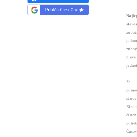
Prihlásiť cez Google
Najle
staro
zubná
jedno
zubný
hlava 
jednot
Za
pomoc
staros
Xiaomi
čisten
potreb
Časova