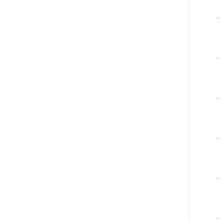
–
–
–
–
–
–