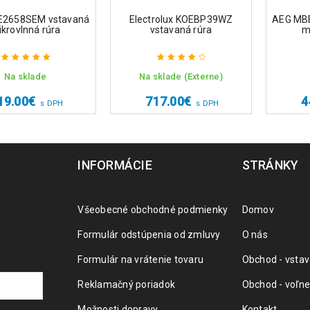
E2658SEM vstavaná
Electrolux KOEBP39WZ
AEG MB
krovlnná rúra
vstavaná rúra
m
Na sklade
Na sklade (Externe)
Hodnotenie
Hodnotenie
5.00
z 5
4.25
z 5
19.00
€
717.00
€
4
s DPH
s DPH
INFORMÁCIE
STRÁNKY
Všeobecné obchodné podmienky
Domov
Formulár odstúpenia od zmluvy
O nás
Formulár na vrátenie tovaru
Obchod - vstav
Reklamačný poriadok
Obchod - voľne
Možnosti dopravy
Kontakt