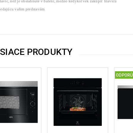
hlavíc, než je obsiahnuté v balení, možno kedykoľvek zakúpiť hlavicu
edajúcu vašim predstavám.
ISIACE PRODUKTY
ODPORÚ