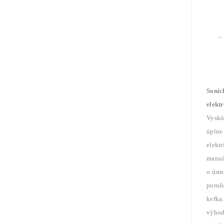
–
Sonic
elekt
Vyskú
úplne 
elekt
manuá
o úst
poruš
kefka
výhod