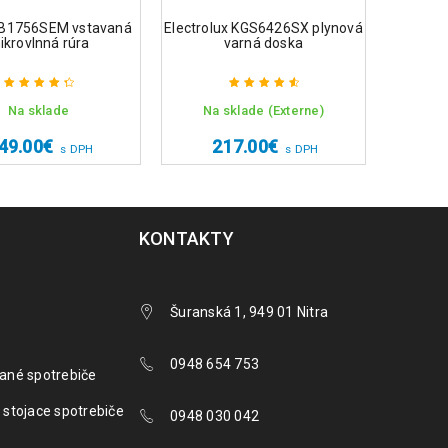
B1756SEM vstavaná
Electrolux KGS6426SX plynová
Whirlp
ikrovlnná rúra
varná doska
Na sklade
Na sklade (Externe)
Hodnotenie
Hodnotenie
4.50
z 5
4.75
z 5
49.00
€
217.00
€
6
s DPH
s DPH
KONTAKTY
Šuranská 1, 949 01 Nitra
0948 654 753
ané spotrebiče
 stojace spotrebiče
0948 030 042