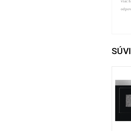
viac 
odpov
SÚV