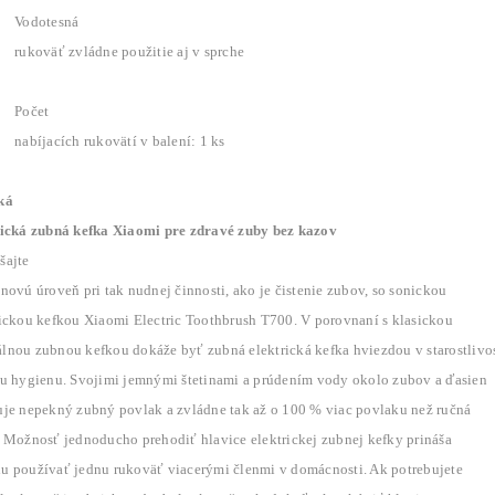
Vodotesná
rukoväť zvládne použitie aj v sprche
Počet
nabíjacích rukovätí v balení: 1 ks
ká
rická zubná kefka Xiaomi pre zdravé zuby bez kazov
šajte
novú úroveň pri tak nudnej činnosti, ako je čistenie zubov, so sonickou
rickou kefkou Xiaomi Electric Toothbrush T700. V porovnaní s klasickou
lnou zubnou kefkou dokáže byť zubná elektrická kefka hviezdou v starostlivos
nu hygienu. Svojimi jemnými štetinami a prúdením vody okolo zubov a ďasien
uje nepekný zubný povlak a zvládne tak až o 100 % viac povlaku než ručná
. Možnosť jednoducho prehodiť hlavice elektrickej zubnej kefky prináša
u používať jednu rukoväť viacerými členmi v domácnosti. Ak potrebujete