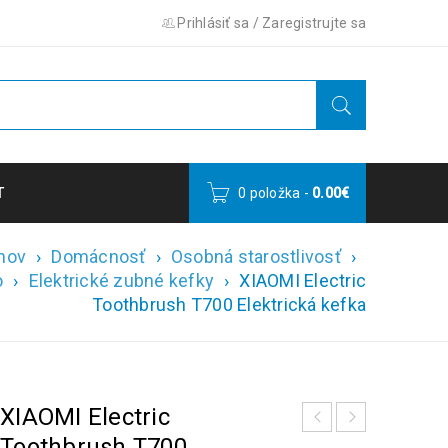
Prihlásiť sa
/
Zaregistrujte sa
T
0 položka
-
0.00
€
mov
›
Domácnosť
›
Osobná starostlivosť
›
o
›
Elektrické zubné kefky
›
XIAOMI Electric
Toothbrush T700 Elektrická kefka
XIAOMI Electric
Toothbrush T700