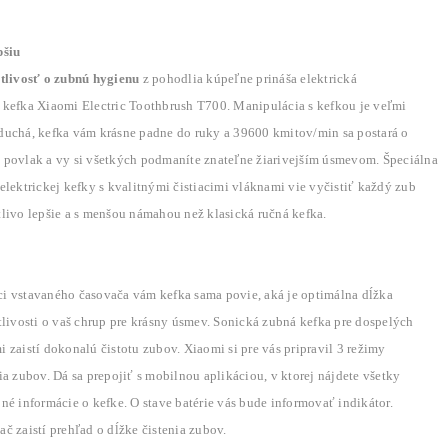
pšiu
stlivosť o zubnú hygienu
z pohodlia kúpeľne prináša elektrická
 kefka Xiaomi Electric Toothbrush T700. Manipulácia s kefkou je veľmi
duchá, kefka vám krásne padne do ruky a 39600 kmitov/min sa postará o
 povlak a vy si všetkých podmaníte znateľne žiarivejším úsmevom. Špeciálna
elektrickej kefky s kvalitnými čistiacimi vláknami vie vyčistiť každý zub
livo lepšie a s menšou námahou než klasická ručná kefka.
i vstavaného časovača vám kefka sama povie, aká je optimálna dĺžka
tlivosti o vaš chrup pre krásny úsmev. Sonická zubná kefka pre dospelých
 zaistí dokonalú čistotu zubov. Xiaomi si pre vás pripravil 3 režimy
ia zubov. Dá sa prepojiť s mobilnou aplikáciou, v ktorej nájdete všetky
né informácie o kefke. O stave batérie vás bude informovať indikátor.
č zaistí prehľad o dĺžke čistenia zubov.