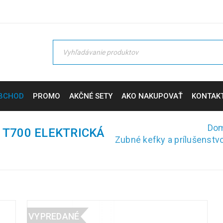
BCHOD
PROMO
AKČNÉ SETY
AKO NAKUPOVAŤ
KONTAK
Do
 T700 ELEKTRICKÁ
Zubné kefky a prílušenstv
VYPREDANÉ