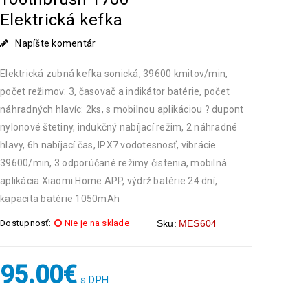
Elektrická kefka
Napíšte komentár
Elektrická zubná kefka sonická, 39600 kmitov/min,
počet režimov: 3, časovač a indikátor batérie, počet
náhradných hlavíc: 2ks, s mobilnou aplikáciou ? dupont
nylonové štetiny, indukčný nabíjací režim, 2 náhradné
hlavy, 6h nabíjací čas, IPX7 vodotesnosť, vibrácie
39600/min, 3 odporúčané režimy čistenia, mobilná
aplikácia Xiaomi Home APP, výdrž batérie 24 dní,
kapacita batérie 1050mAh
Dostupnosť:
Nie je na sklade
Sku:
MES604
95.00
€
s DPH