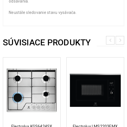
odsávania.
Neustále sledovanie stavu vysávača.
SÚVISIACE PRODUKTY
Electrolux KGS6424SX
Electrolux LMS2203EMX