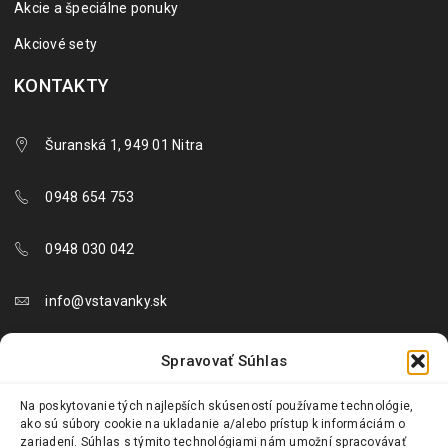
Akcie a špeciálne ponuky
Akciové sety
KONTAKTY
Šuranská 1, 949 01 Nitra
0948 654 753
0948 030 042
info@vstavanky.sk
objednavky@vstavanky.sk
Spravovať Súhlas
reklamacie@vstavanky.sk
Na poskytovanie tých najlepších skúseností používame technológie,
ako sú súbory cookie na ukladanie a/alebo prístup k informáciám o
zariadení. Súhlas s týmito technológiami nám umožní spracovávať