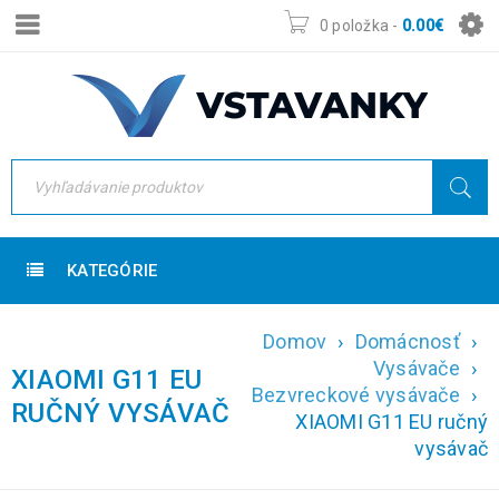
0 položka
-
0.00
€
KATEGÓRIE
Domov
›
Domácnosť
›
Vysávače
›
XIAOMI G11 EU
Bezvreckové vysávače
›
RUČNÝ VYSÁVAČ
XIAOMI G11 EU ručný
vysávač