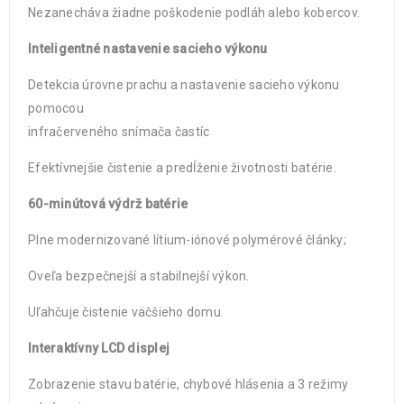
Nezanecháva žiadne poškodenie podláh alebo kobercov.
Inteligentné nastavenie sacieho výkonu
Detekcia úrovne prachu a nastavenie sacieho výkonu
pomocou
infračerveného snímača častíc
Efektívnejšie čistenie a predĺženie životnosti batérie.
60-minútová výdrž batérie
Plne modernizované lítium-iónové polymérové články;
Oveľa bezpečnejší a stabilnejší výkon.
Uľahčuje čistenie väčšieho domu.
Interaktívny LCD displej
Zobrazenie stavu batérie, chybové hlásenia a 3 režimy