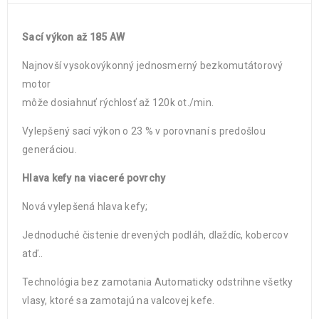
Sací výkon až 185 AW
Najnovší vysokovýkonný jednosmerný bezkomutátorový
motor
môže dosiahnuť rýchlosť až 120k ot./min.
Vylepšený sací výkon o 23 % v porovnaní s predošlou
generáciou.
Hlava kefy na viaceré povrchy
Nová vylepšená hlava kefy;
Jednoduché čistenie drevených podláh, dlaždíc, kobercov
atď..
Technológia bez zamotania Automaticky odstrihne všetky
vlasy, ktoré sa zamotajú na valcovej kefe.