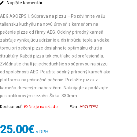
Napíšte komentár
AEG A9OZPS1, Súprava na pizzu – Pozdvihnite vašu
taliansku kuchyňu na novú úroveň s kameňom na
pečenie pizze od firmy AEG. Odolný prírodný kameň
zaisťuje vynikajúcu udržanie a distribúciu tepla a vďaka
tomu pri pečení pizze dosiahnete optimálnu chuti a
štruktúry. Každá pizza tak chutí ako od profesionála.
Zvládnutie chutí je jednoduchšie so súpravou na pizzu
od spoločnosti AEG. Použite odolný prírodný kameň ako
platformu na jedinečné pečenie. Preložte pizzu z
kameňa dreveným naberačom. Nakrájajte a podávajte
ju s antikorovým rezačo. Šírka: 330mm
Dostupnosť:
Nie je na sklade
Sku:
A9OZPS1
25.00
€
s DPH