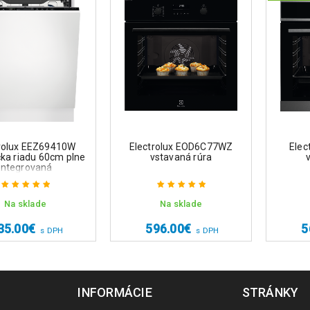
rolux EEZ69410W
Electrolux EOD6C77WZ
Elec
ka riadu 60cm plne
vstavaná rúra
integrovaná
Na sklade
Na sklade
Hodnotenie
Hodnotenie
5.00
z 5
5.00
z 5
35.00
€
596.00
€
5
s DPH
s DPH
INFORMÁCIE
STRÁNKY