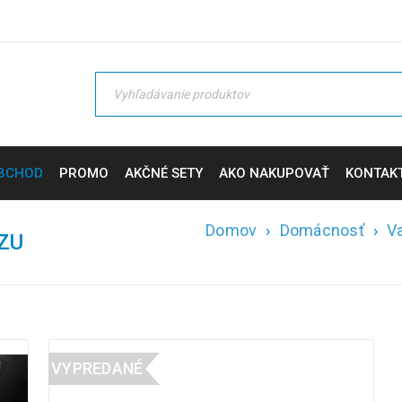
BCHOD
PROMO
AKČNÉ SETY
AKO NAKUPOVAŤ
KONTAK
Domov
›
Domácnosť
›
V
ZU
VYPREDANÉ