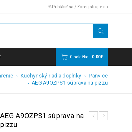
Prihlásiť sa
/
Zaregistrujte sa
T
0 položka
-
0.00
€
arenie
›
Kuchynský riad a doplnky
›
Panvice
›
AEG A9OZPS1 súprava na pizzu
AEG A9OZPS1 súprava na
pizzu