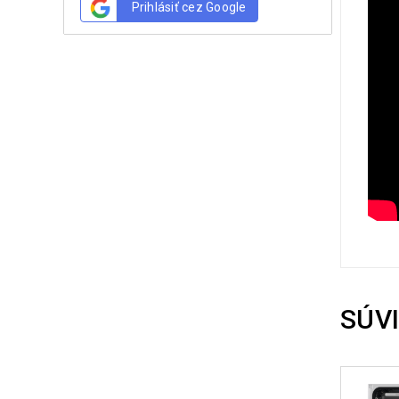
Prihlásiť cez Google
SÚV