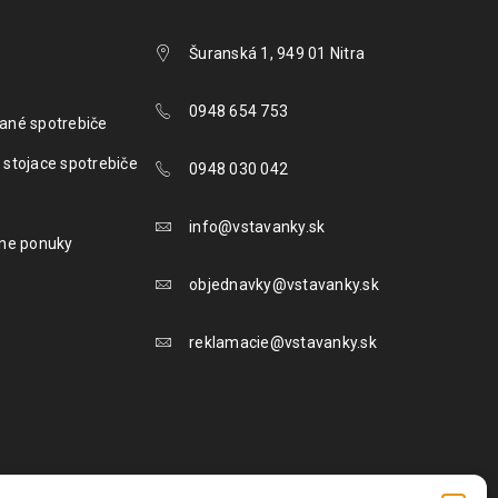
Šuranská 1, 949 01 Nitra
0948 654 753
ané spotrebiče
 stojace spotrebiče
0948 030 042
info@vstavanky.sk
lne ponuky
objednavky@vstavanky.sk
reklamacie@vstavanky.sk