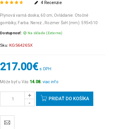
4
Recenzie
Hodnotenie
4
4.75
Plynová varná doska; 60 cm; Ovládanie: Otočné
z 5 na základe
zákazníckych
gombíky; Farba: Nerez ; Rozmer ŠxH (mm): 595×510
recenzií
Dostupnosť:
Na sklade (Externe)
Sku:
KGS6426SX
217.00
€
s DPH
Môže byť u Vás
14.08.
viac info
Objednávky prijaté do 14:00 expedujeme ešte v ten
istý deň okrem víkendov a sviatkov.
PRIDAŤ DO KOŠÍKA