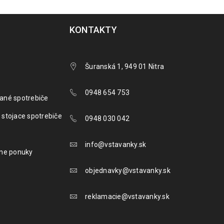
KONTAKTY
Šuranská 1, 949 01 Nitra
0948 654 753
ané spotrebiče
 stojace spotrebiče
0948 030 042
info@vstavanky.sk
lne ponuky
objednavky@vstavanky.sk
reklamacie@vstavanky.sk