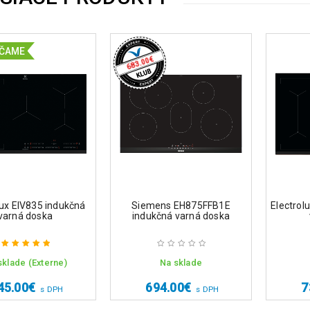
ČAME
€
683.00
lux EIV835 indukčná
Siemens EH875FFB1E
Electrol
varná doska
indukčná varná doska
sklade (Externe)
Na sklade
Hodnotenie
5.00
z 5
45.00
€
694.00
€
7
s DPH
s DPH