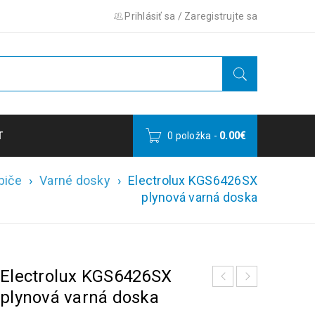
Prihlásiť sa
/
Zaregistrujte sa
T
0 položka
-
0.00
€
biče
›
Varné dosky
›
Electrolux KGS6426SX
plynová varná doska
Electrolux KGS6426SX
plynová varná doska