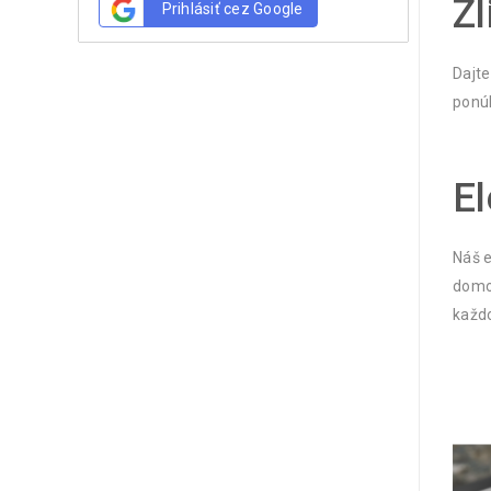
Zl
Prihlásiť cez Google
Dajte
ponúk
El
Náš e
domov
každ