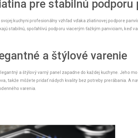
iatina pre stabilnú podporu
 svojej kuchyni profesionálny vzhľad vďaka zliatinovej podpore panví
ajú stabilnú, spoľahlivú podporu viacerým ťažkým panviciam, keď va
egantné a štýlové varenie
legantný a štýlový varný panel zapadne do každej kuchyne. Jeho mod
a, takže môžete pridať nádych kvality bez potreby prerábania. A na
odenného varenia.