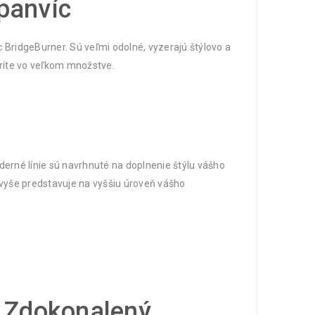
 panvíc
c BridgeBurner. Sú veľmi odolné, vyzerajú štýlovo a
ríte vo veľkom množstve.
erné línie sú navrhnuté na doplnenie štýlu vášho
vyše predstavuje na vyššiu úroveň vášho
Zdokonalený