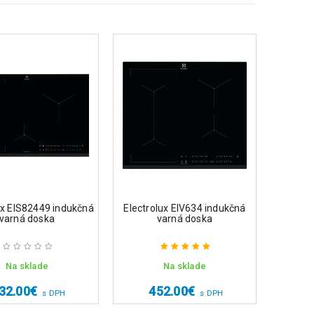
ux EIS82449 indukčná
Electrolux EIV634 indukčná
Electrol
varná doska
varná doska
Na sklade
Na sklade
Na 
Hodnotenie
5.00
z 5
32.00
€
452.00
€
2
s DPH
s DPH