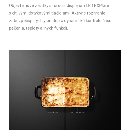
Objavte nové zážitky s rúrou s displejom LED EXPlore
s citlivými dotykovými tlačidlami. Aktívne rozhranie
zabezpečuje rýchly prístup a dynamickú kontrolu času
pečenia, teploty a iných funkcií.