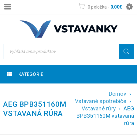
0 položka
-
0.00
€
KATEGÓRIE
Domov
›
Vstavané spotrebiče
›
AEG BPB351160M
Vstavané rúry
›
AEG
VSTAVANÁ RÚRA
BPB351160M vstavaná
rúra