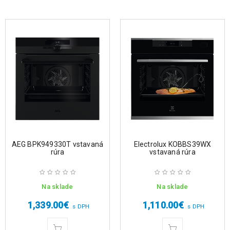
AEG BPK949330T vstavaná
Electrolux KOBBS39WX
rúra
vstavaná rúra
Na sklade
Na sklade
1,339.00
€
1,110.00
€
s DPH
s DPH