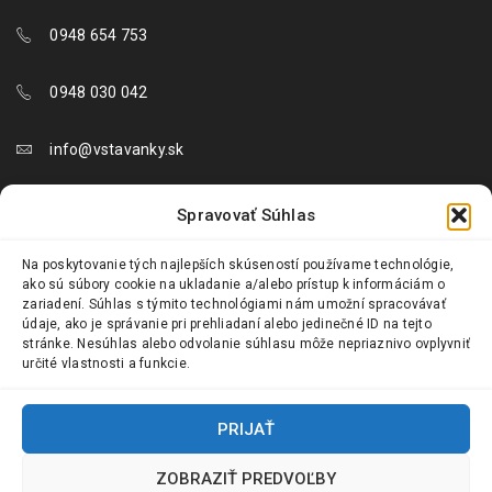
0948 654 753
0948 030 042
info@vstavanky.sk
objednavky@vstavanky.sk
Spravovať Súhlas
reklamacie@vstavanky.sk
Na poskytovanie tých najlepších skúseností používame technológie,
ako sú súbory cookie na ukladanie a/alebo prístup k informáciám o
zariadení. Súhlas s týmito technológiami nám umožní spracovávať
údaje, ako je správanie pri prehliadaní alebo jedinečné ID na tejto
stránke. Nesúhlas alebo odvolanie súhlasu môže nepriaznivo ovplyvniť
určité vlastnosti a funkcie.
© 2024 Vstavanky.sk. Všetky práva vyhradené.
PRIJAŤ
ZOBRAZIŤ PREDVOĽBY