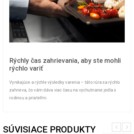
Rýchly čas zahrievania, aby ste mohli
rýchlo variť
Vynikajúce a rýchle výsledky varenia – táto rúra sa rýchlo
zahrieva, čo vám dáva viac času na vychutnanie jedla s
rodinou a priateľmi.
SÚVISIACE PRODUKTY