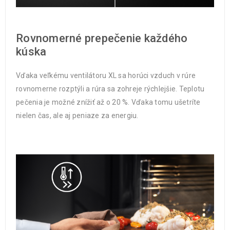
Rovnomerné prepečenie každého
kúska
Vďaka veľkému ventilátoru XL sa horúci vzduch v rúre
rovnomerne rozptýli a rúra sa zohreje rýchlejšie. Teplotu
pečenia je možné znížiť až o 20 %. Vďaka tomu ušetríte
nielen čas, ale aj peniaze za energiu.