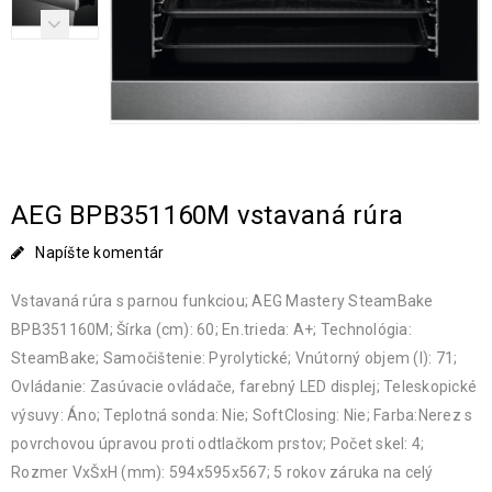
AEG BPB351160M vstavaná rúra
Napíšte komentár
Vstavaná rúra s parnou funkciou; AEG Mastery SteamBake
BPB351160M; Šírka (cm): 60; En.trieda: A+; Technológia:
SteamBake; Samočištenie: Pyrolytické; Vnútorný objem (l): 71;
Ovládanie: Zasúvacie ovládače, farebný LED displej; Teleskopické
výsuvy: Áno; Teplotná sonda: Nie; SoftClosing: Nie; Farba:Nerez s
povrchovou úpravou proti odtlačkom prstov; Počet skel: 4;
Rozmer VxŠxH (mm): 594x595x567; 5 rokov záruka na celý