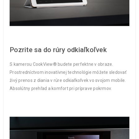
Pozrite sa do rúry odkiaľkoľvek
S kamerou CookView® budete perfektne v obraze.
Prostredníctvom inovatívnej technológie môžete sledovať
živý prenos z diania v rúre odkiaľkoľvek vo svojom mobile.
Absolútny prehľad a komfort pri príprave pokrmov.