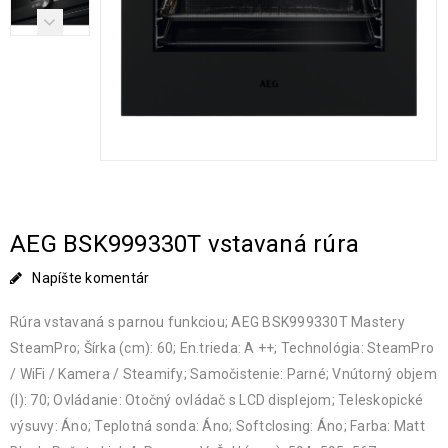
AEG BSK999330T vstavaná rúra
Napíšte komentár
Rúra vstavaná s parnou funkciou; AEG BSK999330T Mastery
SteamPro; Šírka (cm): 60; En.trieda: A ++; Technológia: SteamPro
/ WiFi / Kamera / Steamify; Samočistenie: Parné; Vnútorný objem
(l): 70; Ovládanie: Otočný ovládač s LCD displejom; Teleskopické
výsuvy: Áno; Teplotná sonda: Áno; Softclosing: Áno; Farba: Matt