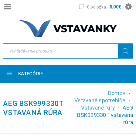
0 položka
-
0.00
€
KATEGÓRIE
Domov
›
Vstavané spotrebiče
›
AEG BSK999330T
Vstavané rúry
›
AEG
VSTAVANÁ RÚRA
BSK999330T vstavaná
rúra