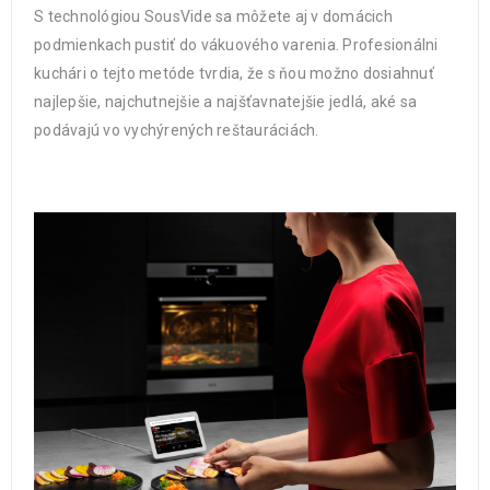
S technológiou SousVide sa môžete aj v domácich
podmienkach pustiť do vákuového varenia. Profesionálni
kuchári o tejto metóde tvrdia, že s ňou možno dosiahnuť
najlepšie, najchutnejšie a najšťavnatejšie jedlá, aké sa
podávajú vo vychýrených reštauráciách.