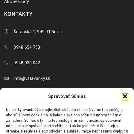
Akciové sety
KONTAKTY
Šuranská 1, 949 01 Nitra
0948 654 753
0948 030 042
info@vstavanky.sk
objednavky@vstavanky.sk
Spravovať Súhlas
reklamacie@vstavanky.sk
Na poskytovanie tých najlepších skúseností používame technológie,
ako sú súbory cookie na ukladanie a/alebo prístup k informáciám o
zariadení. Súhlas s týmito technológiami nám umožní spracovávať
údaje, ako je správanie pri prehliadaní alebo jedinečné ID na tejto
stránke. Nesúhlas alebo odvolanie súhlasu môže nepriaznivo ovplyvniť