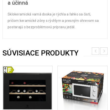
a účinná
Sklokeramická varná doska je rýchla a ľahko sa čistí,
pričom keramické zóny s rýchlym a presným ohrevom sa
postarajú o bezproblémovú prípravu jedál.
SÚVISIACE PRODUKTY