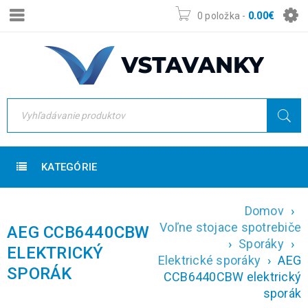
0 položka
-
0.00
€
KATEGÓRIE
Domov
›
Voľne stojace spotrebiče
AEG CCB6440CBW
›
Sporáky
›
ELEKTRICKÝ
Elektrické sporáky
›
AEG
SPORÁK
CCB6440CBW elektrický
sporák