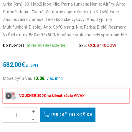
Šírka (cm): 60; Hob2Hood: Nie; Parná funkcia: Nenie; AirFry: Áno:
Samočistenie: Žádné; Vnútorný objem čistý (l): 73; Ovládanie:
Zasunovací ovladače; Teleskopické výsuvy: Áno; Typ rúry:
Multifunkční; Displej: Áno: SofClosing: Nie; Farba: Bielá; Rozmery
VxŠxH (mm): 850x596x600; 5 ročná záruka na celý spotrebič: Nie
Dostupnosť:
Na sklade (Externe)
Sku:
CCB6440CBW
532.00
€
s DPH
Môže byť u Vás
13.08.
viac info
Objednávky prijaté do 14:00 expedujeme ešte v ten istý deň
okrem víkendov a sviatkov.
VOUCHER 200€ na klimatizáciu VIVAX
PRIDAŤ DO KOŠÍKA