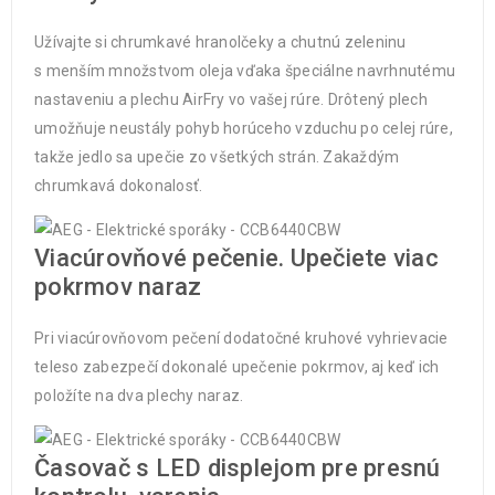
Užívajte si chrumkavé hranolčeky a chutnú zeleninu
s menším množstvom oleja vďaka špeciálne navrhnutému
nastaveniu a plechu AirFry vo vašej rúre. Drôtený plech
umožňuje neustály pohyb horúceho vzduchu po celej rúre,
takže jedlo sa upečie zo všetkých strán. Zakaždým
chrumkavá dokonalosť.
Viacúrovňové pečenie. Upečiete viac
pokrmov naraz
Pri viacúrovňovom pečení dodatočné kruhové vyhrievacie
teleso zabezpečí dokonalé upečenie pokrmov, aj keď ich
položíte na dva plechy naraz.
Časovač s LED displejom pre presnú