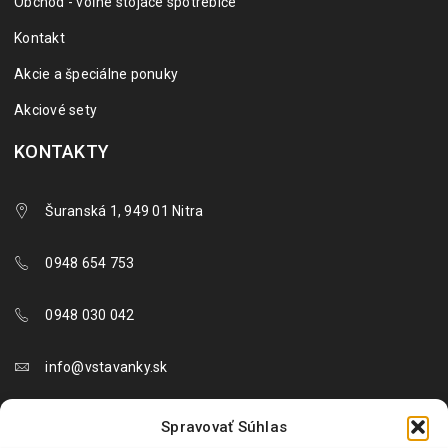
Obchod - voľne stojace spotrebiče
Kontakt
Akcie a špeciálne ponuky
Akciové sety
KONTAKTY
Šuranská 1, 949 01 Nitra
0948 654 753
0948 030 042
info@vstavanky.sk
objednavky@vstavanky.sk
Spravovať Súhlas