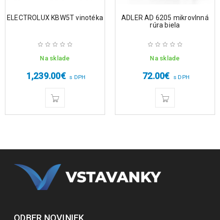
ELECTROLUX KBW5T vinotéka
ADLER AD 6205 mikrovlnná
rúra biela
Na sklade
Na sklade
1,239.00
€
72.00
€
s DPH
s DPH
ODBER NOVINIEK