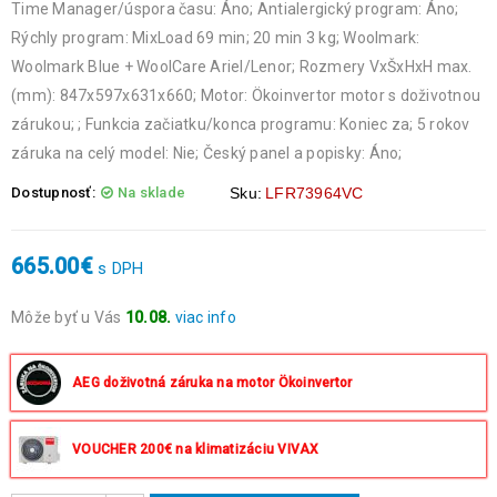
Time Manager/úspora času: Áno; Antialergický program: Áno;
Rýchly program: MixLoad 69 min; 20 min 3 kg; Woolmark:
Woolmark Blue + WoolCare Ariel/Lenor; Rozmery VxŠxHxH max.
(mm): 847x597x631x660; Motor: Ökoinvertor motor s doživotnou
zárukou; ; Funkcia začiatku/konca programu: Koniec za; 5 rokov
záruka na celý model: Nie; Český panel a popisky: Áno;
Dostupnosť:
Na sklade
Sku:
LFR73964VC
665.00
€
s DPH
Môže byť u Vás
10.08.
viac info
Objednávky prijaté do 14:00 expedujeme ešte v ten istý deň
okrem víkendov a sviatkov.
AEG doživotná záruka na motor Ökoinvertor
VOUCHER 200€ na klimatizáciu VIVAX