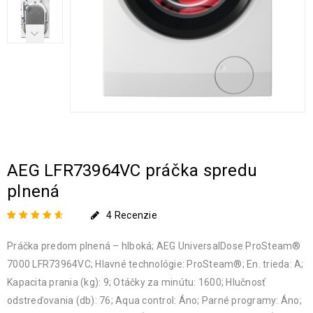
AEG LFR73964VC práčka spredu
plnená
4
Recenzie
Hodnotenie
4
4.75
Práčka predom plnená – hlboká; AEG UniversalDose ProSteam®
z 5 na základe
zákazníckych
7000 LFR73964VC; Hlavné technológie: ProSteam®; En. trieda: A;
recenzií
Kapacita prania (kg): 9; Otáčky za minútu: 1600; Hlučnosť
odstreďovania (db): 76; Aqua control: Áno; Parné programy: Áno;