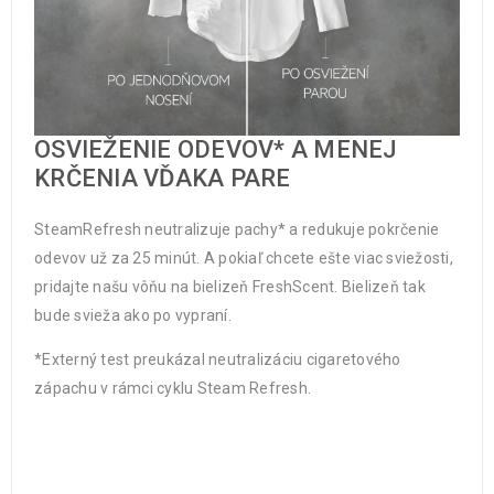
OSVIEŽENIE ODEVOV* A MENEJ
KRČENIA VĎAKA PARE
SteamRefresh neutralizuje pachy* a redukuje pokrčenie
odevov už za 25 minút. A pokiaľ chcete ešte viac sviežosti,
pridajte našu vôňu na bielizeň FreshScent. Bielizeň tak
bude svieža ako po vypraní.
*Externý test preukázal neutralizáciu cigaretového
zápachu v rámci cyklu Steam Refresh.