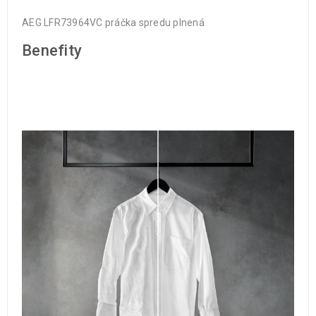
AEG LFR73964VC práčka spredu plnená
Benefity