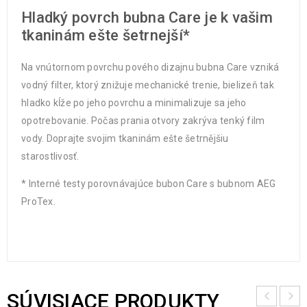
Hladký povrch bubna Care je k vašim
tkaninám ešte šetrnejší*
Na vnútornom povrchu pového dizajnu bubna Care vzniká
vodný filter, ktorý znižuje mechanické trenie, bielizeň tak
hladko kĺže po jeho povrchu a minimalizuje sa jeho
opotrebovanie. Počas prania otvory zakrýva tenký film
vody. Doprajte svojim tkaninám ešte šetrnějšiu
starostlivosť.
* Interné testy porovnávajúce bubon Care s bubnom AEG
ProTex.
SÚVISIACE PRODUKTY