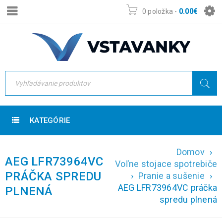
0 položka
-
0.00
€
KATEGÓRIE
Domov
›
AEG LFR73964VC
Voľne stojace spotrebiče
PRÁČKA SPREDU
›
Pranie a sušenie
›
AEG LFR73964VC práčka
PLNENÁ
spredu plnená