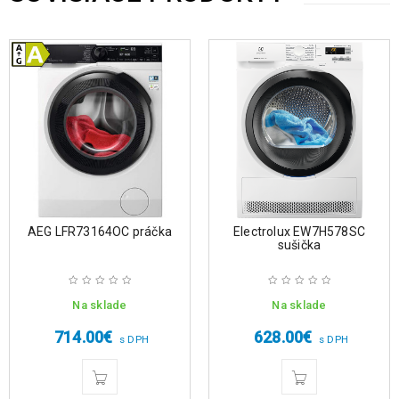
AEG LFR73164OC práčka
Electrolux EW7H578SC
sušička
Na sklade
Na sklade
714.00
€
628.00
€
s DPH
s DPH