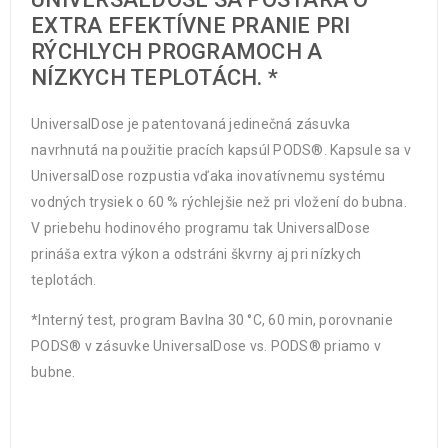
EXTRA EFEKTÍVNE PRANIE PRI
RÝCHLYCH PROGRAMOCH A
NÍZKYCH TEPLOTÁCH. *
UniversalDose je patentovaná jedinečná zásuvka
navrhnutá na použitie pracích kapsúl PODS®. Kapsule sa v
UniversalDose rozpustia vďaka inovatívnemu systému
vodných trysiek o 60 % rýchlejšie než pri vložení do bubna.
V priebehu hodinového programu tak UniversalDose
prináša extra výkon a odstráni škvrny aj pri nízkych
teplotách.
*Interný test, program Bavlna 30 °C, 60 min, porovnanie
PODS® v zásuvke UniversalDose vs. PODS® priamo v
bubne.