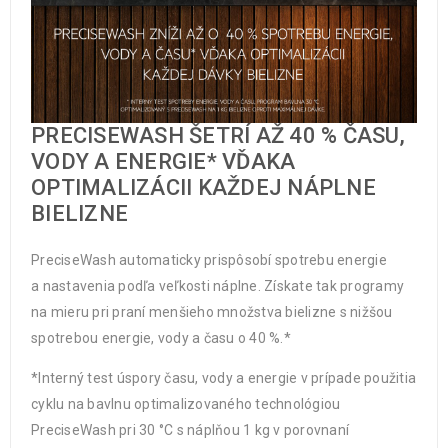
PRECISEWASH ŠETRÍ AŽ 40 % ČASU,
VODY A ENERGIE* VĎAKA
OPTIMALIZÁCII KAŽDEJ NÁPLNE
BIELIZNE
PreciseWash automaticky prispôsobí spotrebu energie
a nastavenia podľa veľkosti náplne. Získate tak programy
na mieru pri praní menšieho množstva bielizne s nižšou
spotrebou energie, vody a času o 40 %.*
*Interný test úspory času, vody a energie v prípade použitia
cyklu na bavlnu optimalizovaného technológiou
PreciseWash pri 30 °C s náplňou 1 kg v porovnaní