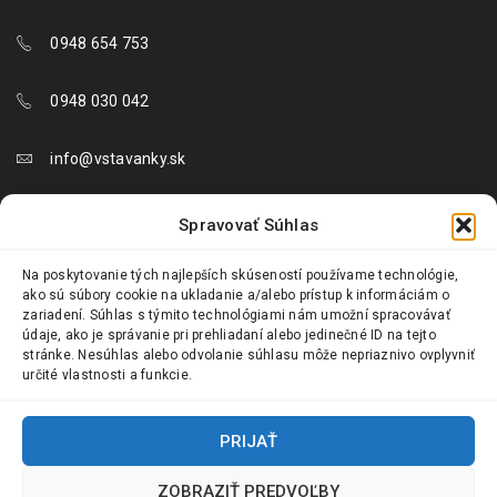
0948 654 753
0948 030 042
info@vstavanky.sk
objednavky@vstavanky.sk
Spravovať Súhlas
reklamacie@vstavanky.sk
Na poskytovanie tých najlepších skúseností používame technológie,
ako sú súbory cookie na ukladanie a/alebo prístup k informáciám o
zariadení. Súhlas s týmito technológiami nám umožní spracovávať
údaje, ako je správanie pri prehliadaní alebo jedinečné ID na tejto
stránke. Nesúhlas alebo odvolanie súhlasu môže nepriaznivo ovplyvniť
určité vlastnosti a funkcie.
© 2024 Vstavanky.sk. Všetky práva vyhradené.
PRIJAŤ
ZOBRAZIŤ PREDVOĽBY