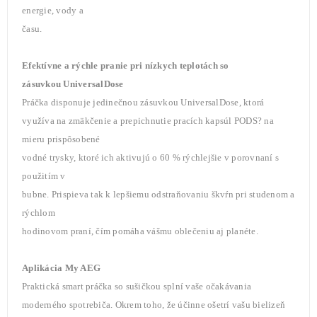
energie, vody a
času.
Efektívne a rýchle pranie pri nízkych teplotách so
zásuvkou UniversalDose
Práčka disponuje jedinečnou zásuvkou UniversalDose, ktorá
využíva na zmäkčenie a prepichnutie pracích kapsúl PODS? na
mieru prispôsobené
vodné trysky, ktoré ich aktivujú o 60 % rýchlejšie v porovnaní s
použitím v
bubne. Prispieva tak k lepšiemu odstraňovaniu škvŕn pri studenom a
rýchlom
hodinovom praní, čím pomáha vášmu oblečeniu aj planéte.
Aplikácia My AEG
Praktická smart práčka so sušičkou splní vaše očakávania
moderného spotrebiča. Okrem toho, že účinne ošetrí vašu bielizeň