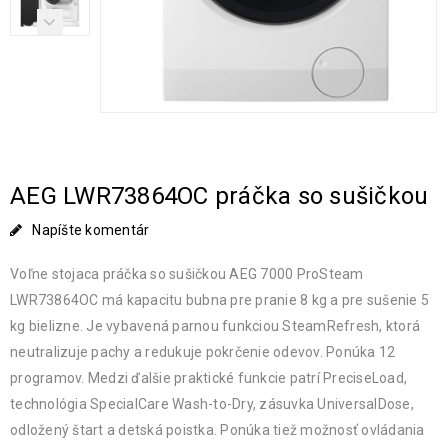
AEG LWR73864OC práčka so sušičkou
Napíšte komentár
Voľne stojaca práčka so sušičkou AEG 7000 ProSteam
LWR73864OC má kapacitu bubna pre pranie 8 kg a pre sušenie 5
kg bielizne. Je vybavená parnou funkciou SteamRefresh, ktorá
neutralizuje pachy a redukuje pokrčenie odevov. Ponúka 12
programov. Medzi ďalšie praktické funkcie patrí PreciseLoad,
technológia SpecialCare Wash-to-Dry, zásuvka UniversalDose,
odložený štart a detská poistka. Ponúka tiež možnosť ovládania