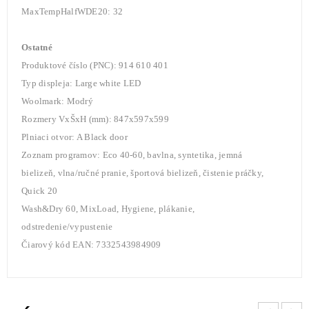
MaxTempHalfWDE20: 32
Ostatné
Produktové číslo (PNC): 914 610 401
Typ displeja: Large white LED
Woolmark: Modrý
Rozmery VxŠxH (mm): 847x597x599
Plniaci otvor: A Black door
Zoznam programov: Eco 40-60, bavlna, syntetika, jemná
bielizeň, vlna/ručné pranie, športová bielizeň, čistenie práčky,
Quick 20
Wash&Dry 60, MixLoad, Hygiene, plákanie,
odstredenie/vypustenie
Čiarový kód EAN: 7332543984909