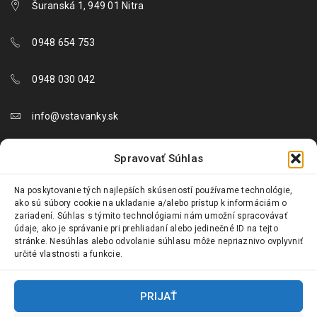
Šuranská 1, 949 01 Nitra
0948 654 753
0948 030 042
info@vstavanky.sk
objednavky@vstavanky.sk
Spravovať Súhlas
reklamacie@vstavanky.sk
Na poskytovanie tých najlepších skúseností používame technológie,
ako sú súbory cookie na ukladanie a/alebo prístup k informáciám o
zariadení. Súhlas s týmito technológiami nám umožní spracovávať
údaje, ako je správanie pri prehliadaní alebo jedinečné ID na tejto
stránke. Nesúhlas alebo odvolanie súhlasu môže nepriaznivo ovplyvniť
určité vlastnosti a funkcie.
© 2024 Vstavanky.sk. Všetky práva vyhradené.
PRIJAŤ