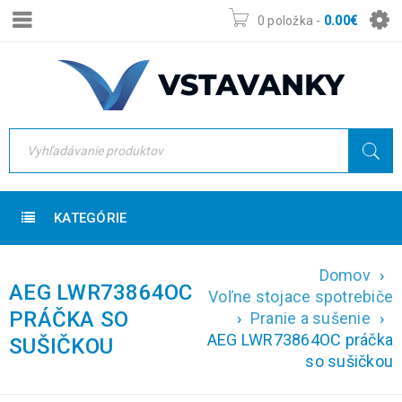
0 položka
-
0.00
€
KATEGÓRIE
Domov
›
AEG LWR73864OC
Voľne stojace spotrebiče
PRÁČKA SO
›
Pranie a sušenie
›
AEG LWR73864OC práčka
SUŠIČKOU
so sušičkou