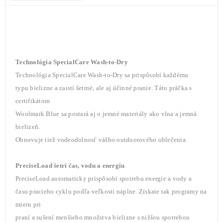
Technológia SpecialCare Wash-to-Dry
Technológia SpecialCare Wash-to-Dry sa prispôsobí každému
typu bielizne a zaistí šetrné, ale aj účinné pranie. Táto práčka s
certifikátom
Woolmark Blue sa postará aj o jemné materiály ako vlna a jemná
bielizeň.
Obnovuje tiež vodeodolnosť vášho outdoorového oblečenia.
PreciseLoad šetrí čas, vodu a energiu
PreciseLoad automaticky prispôsobí spotrebu energie a vody a
času pracieho cyklu podľa veľkosti náplne. Získate tak programy na
mieru pri
praní a sušení menšieho množstva bielizne s nižšou spotrebou