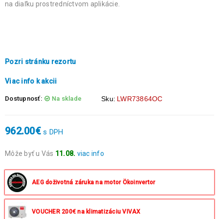
na diaľku prostredníctvom aplikácie.
Pozri stránku rezortu
Viac info k akcii
Dostupnosť:
Na sklade
Sku:
LWR73864OC
962.00
€
s DPH
Môže byť u Vás
11.08.
viac info
Objednávky prijaté do 14:00 expedujeme ešte v ten istý deň
okrem víkendov a sviatkov.
AEG doživotná záruka na motor Ökoinvertor
VOUCHER 200€ na klimatizáciu VIVAX