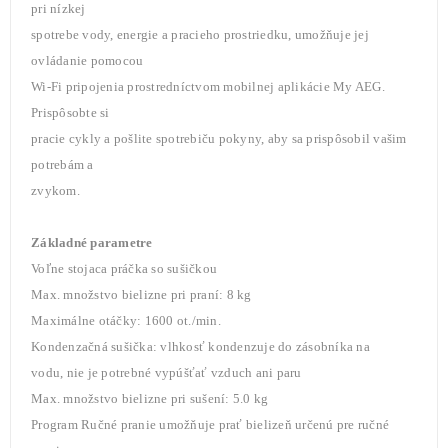
pri nízkej
spotrebe vody, energie a pracieho prostriedku, umožňuje jej
ovládanie pomocou
Wi-Fi pripojenia prostredníctvom mobilnej aplikácie My AEG.
Prispôsobte si
pracie cykly a pošlite spotrebiču pokyny, aby sa prispôsobil vašim
potrebám a
zvykom.
Základné parametre
Voľne stojaca práčka so sušičkou
Max. množstvo bielizne pri praní: 8 kg
Maximálne otáčky: 1600 ot./min.
Kondenzačná sušička: vlhkosť kondenzuje do zásobníka na
vodu, nie je potrebné vypúšťať vzduch ani paru
Max. množstvo bielizne pri sušení: 5.0 kg
Program Ručné pranie umožňuje prať bielizeň určenú pre ručné