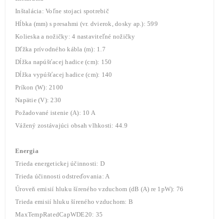
Inštalácia: Voľne stojaci spotrebič
Hĺbka (mm) s presahmi (vr. dvierok, dosky ap.): 599
Kolieska a nožičky: 4 nastaviteľné nožičky
Dľžka prívodného kábla (m): 1.7
Dĺžka napúšťacej hadice (cm): 150
Dĺžka vypúšťacej hadice (cm): 140
Príkon (W): 2100
Napätie (V): 230
Požadované istenie (A): 10 A
Vážený zostávajúci obsah vlhkosti: 44.9
Energia
Trieda energetickej účinnosti: D
Trieda účinnosti odstreďovania: A
Úroveň emisií hluku šíreného vzduchom (dB (A) re 1pW): 76
Trieda emisií hluku šíreného vzduchom: B
MaxTempRatedCapWDE20: 35