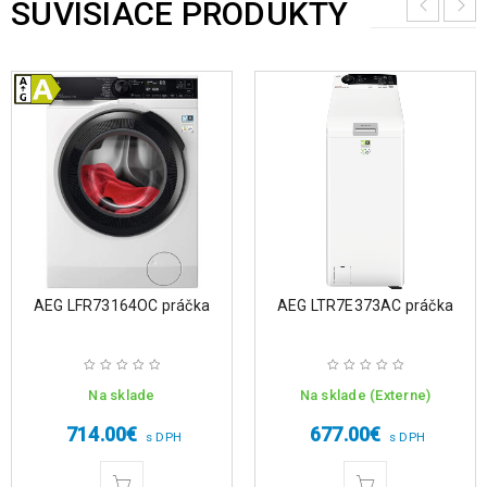
SÚVISIACE PRODUKTY
AEG LFR73164OC práčka
AEG LTR7E373AC práčka
Na sklade
Na sklade (Externe)
714.00
€
677.00
€
s DPH
s DPH