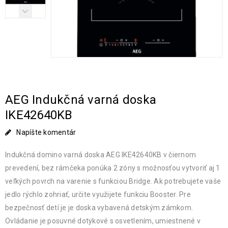
AEG Indukčná varná doska
IKE42640KB
Napíšte komentár
Indukčná domino varná doska AEG IKE42640KB v čiernom
prevedení, bez rámčeka ponúka 2 zóny s možnosťou vytvoriť aj 1
veľkých povrch na varenie s funkciou Bridge. Ak potrebujete vaše
jedlo rýchlo zohriať, určite využijete funkciu Booster. Pre
bezpečnosť detí je je doska vybavená detským zámkom.
Ovládanie je posuvné dotykové s osvetlením, umiestnené v