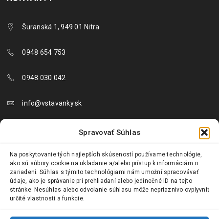
Šuranská 1, 949 01 Nitra
0948 654 753
0948 030 042
info@vstavanky.sk
objednavky@vstavanky.sk
Spravovať Súhlas
reklamacie@vstavanky.sk
Na poskytovanie tých najlepších skúseností používame technológie,
ako sú súbory cookie na ukladanie a/alebo prístup k informáciám o
zariadení. Súhlas s týmito technológiami nám umožní spracovávať
údaje, ako je správanie pri prehliadaní alebo jedinečné ID na tejto
stránke. Nesúhlas alebo odvolanie súhlasu môže nepriaznivo ovplyvniť
určité vlastnosti a funkcie.