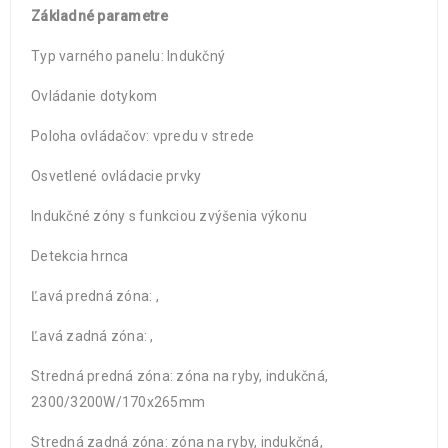
Základné parametre
Typ varného panelu: Indukčný
Ovládanie dotykom
Poloha ovládačov: vpredu v strede
Osvetlené ovládacie prvky
Indukčné zóny s funkciou zvýšenia výkonu
Detekcia hrnca
Ľavá predná zóna: ,
Ľavá zadná zóna: ,
Stredná predná zóna: zóna na ryby, indukčná,
2300/3200W/170x265mm
Stredná zadná zóna: zóna na ryby, indukčná,