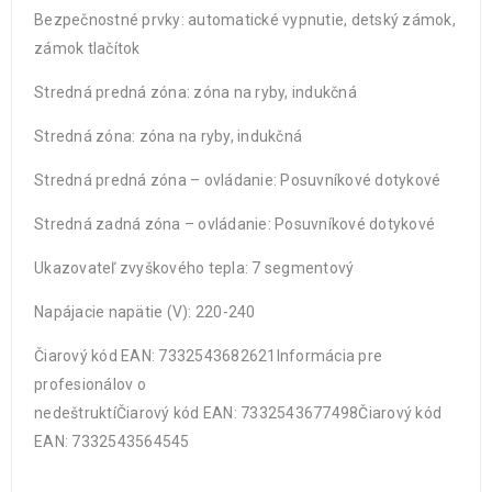
Bezpečnostné prvky: automatické vypnutie, detský zámok,
zámok tlačítok
Stredná predná zóna: zóna na ryby, indukčná
Stredná zóna: zóna na ryby, indukčná
Stredná predná zóna – ovládanie: Posuvníkové dotykové
Stredná zadná zóna – ovládanie: Posuvníkové dotykové
Ukazovateľ zvyškového tepla: 7 segmentový
Napájacie napätie (V): 220-240
Čiarový kód EAN: 7332543682621Informácia pre
profesionálov o
nedeštruktíČiarový kód EAN: 7332543677498Čiarový kód
EAN: 7332543564545