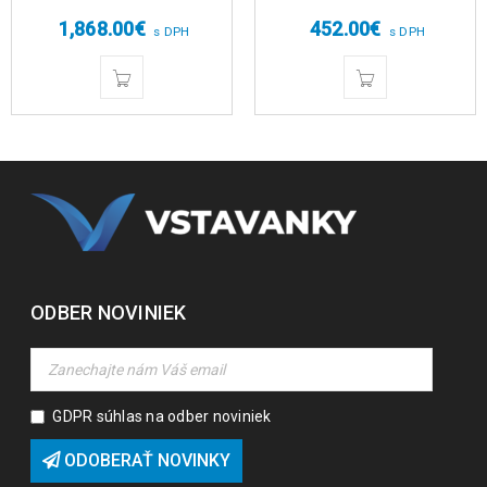
5.00
z 5
5.00
z 5
1,868.00
€
452.00
€
s DPH
s DPH
ODBER NOVINIEK
GDPR súhlas na odber noviniek
ODOBERAŤ NOVINKY