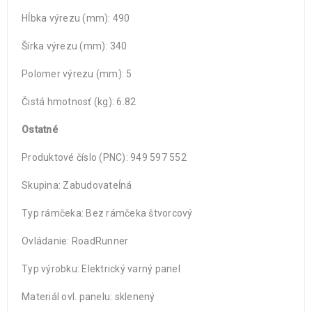
Hĺbka výrezu (mm): 490
Šírka výrezu (mm): 340
Polomer výrezu (mm): 5
Čistá hmotnosť (kg): 6.82
Ostatné
Produktové číslo (PNC): 949 597 552
Skupina: Zabudovateĺná
Typ rámčeka: Bez rámčeka štvorcový
Ovládanie: RoadRunner
Typ výrobku: Elektrický varný panel
Materiál ovl. panelu: sklenený