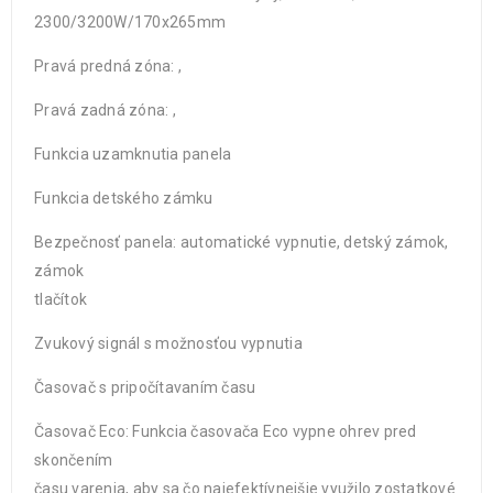
2300/3200W/170x265mm
Pravá predná zóna: ,
Pravá zadná zóna: ,
Funkcia uzamknutia panela
Funkcia detského zámku
Bezpečnosť panela: automatické vypnutie, detský zámok,
zámok
tlačítok
Zvukový signál s možnosťou vypnutia
Časovač s pripočítavaním času
Časovač Eco: Funkcia časovača Eco vypne ohrev pred
skončením
času varenia, aby sa čo najefektívnejšie využilo zostatkové