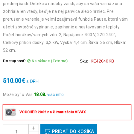
prednej časti. Detekcia nádoby zaistí, aby sa vaša varná zóna
zohriala len vtedy, keď je na nej panvica alebo hrniec. Pre
prerušenie varenia je veľmi zaujímavá funkcia Pause, ktorá vám
ušetrí zbytočné vypínanie, zapínanie a nastavovanie teploty.
Počet horákov/varných zón: 2, Napájanie: 400 V, 220-240″,
Celkový príkon dosky: 3,2 kW, Výška: 4,4 cm, Šírka: 36 cm, Hĺbka:
52 cm.
Dostupnosť:
Na sklade (Externe)
Sku:
IKE42640KB
510.00
€
s DPH
Môže byť u Vás
18.08.
viac info
Objednávky prijaté do 14:00 expedujeme ešte v ten istý deň
okrem víkendov a sviatkov.
VOUCHER 200€ na klimatizáciu VIVAX
PRIDAŤ DO KOŠÍKA