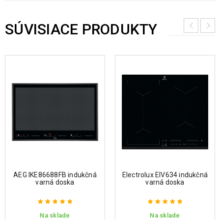
SÚVISIACE PRODUKTY
AEG IKE86688FB indukčná
Electrolux EIV634 indukčná
varná doska
varná doska
Na sklade
Na sklade
Hodnotenie
Hodnotenie