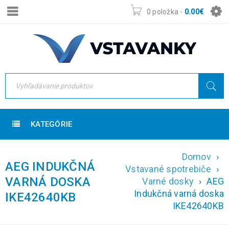
0 položka
-
0.00
€
KATEGÓRIE
Domov
›
AEG INDUKČNÁ
Vstavané spotrebiče
›
VARNÁ DOSKA
Varné dosky
›
AEG
Indukčná varná doska
IKE42640KB
IKE42640KB