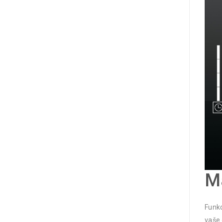
M
Funkc
vaše 