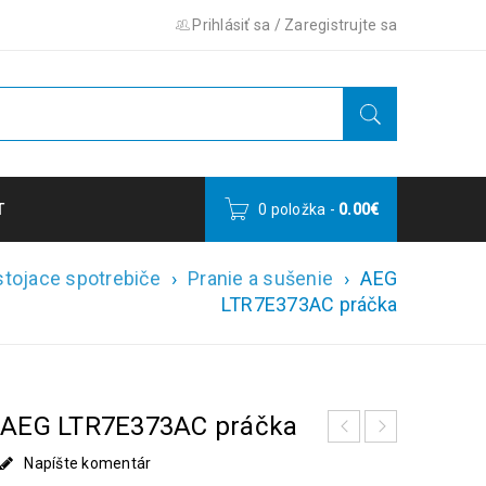
Prihlásiť sa
/
Zaregistrujte sa
T
0 položka
-
0.00
€
stojace spotrebiče
›
Pranie a sušenie
›
AEG
LTR7E373AC práčka
AEG LTR7E373AC práčka
Napíšte komentár