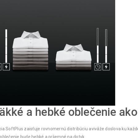
äkké a hebké oblečenie ako
ia SoftPlus zaisťuje rovnomernú distribúciu aviváže doslova ku každ
oblečenie bude hebké a príjemné na dotyk.