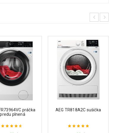
AEG T
FR73964VC práčka
AEG TR818A2C sušička
predu plnená