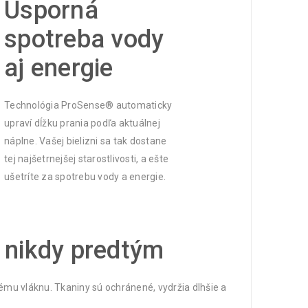
Úsporná
spotreba vody
aj energie
Technológia ProSense® automaticky
upraví dĺžku prania podľa aktuálnej
náplne. Vašej bielizni sa tak dostane
tej najšetrnejšej starostlivosti, a ešte
ušetríte za spotrebu vody a energie.
 nikdy predtým
ému vláknu. Tkaniny sú ochránené, vydržia dlhšie a