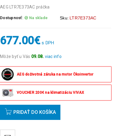
AEG LTR7E373AC práčka
Dostupnosť:
Na sklade
Sku:
LTR7E373AC
677.00
€
s DPH
Môže byť u Vás
09.08.
viac info
Objednávky prijaté do 14:00 expedujeme ešte v ten
istý deň okrem víkendov a sviatkov.
AEG doživotná záruka na motor Ökoinvertor
VOUCHER 200€ na klimatizáciu VIVAX
PRIDAŤ DO KOŠÍKA