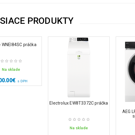
ISIACE PRODUKTY
e WNEI84SC práčka
Na sklade
00.00
€
s DPH
Electrolux EW8T3372C práčka
AEG L
s
Na sklade