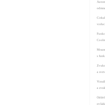
Autom
odmra
Cirku
vzduc
Funkc
Coolm
Mrazn
s fun
Zvuk
a svet
Vizuá
a zvu
Oddel
ovláda