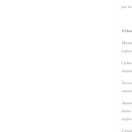
pre z
Výko
Maxi
teplot
Celko
objem 
Úrove
emisi
Akum
doba 
teplot
Chlad