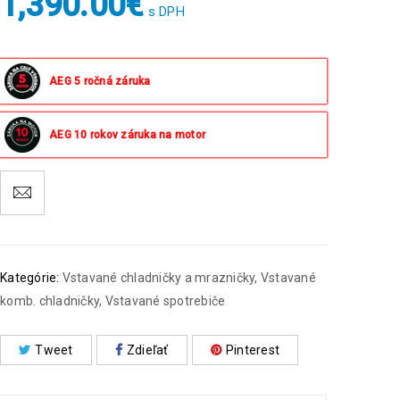
1,390.00
€
s DPH
AEG 5 ročná záruka
AEG 10 rokov záruka na motor
Kategórie:
Vstavané chladničky a mrazničky
,
Vstavané
komb. chladničky
,
Vstavané spotrebiče
Tweet
Zdieľať
Pinterest