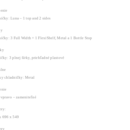
lenie
ičky: Luna – 1 top and 2 sides
ky
ičky: 3 Full Width + 1 FlexiShelf, Metal a 1 Bottle Stop
ky
čky: 3 plnej šírky, priehľadné plastové
álne
ky chladničky: Metal
enie
: vpravo – zameniteľné
ry:
x 696 x 549
ery