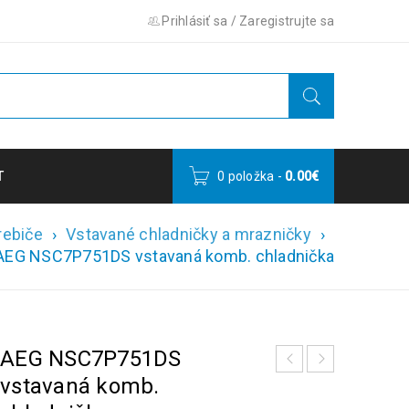
Prihlásiť sa
/
Zaregistrujte sa
T
0 položka
-
0.00
€
rebiče
›
Vstavané chladničky a mrazničky
›
AEG NSC7P751DS vstavaná komb. chladnička
AEG NSC7P751DS
vstavaná komb.