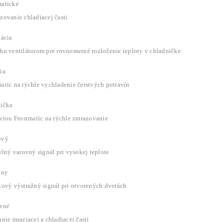
atické
zovanie chladiacej časti
lácia
hu ventilátorom pre rovnomerné rozloženie teploty v chladničke
ia
atic na rýchle vychladenie čerstvých potravín
ička
kciou Frostmatic na rýchle zmrazovanie
ový
elný varovný signál pri vysokej teplote
lny
kový výstražný signál pri otvorených dverách
ené
nie mraziacej a chladiacej časti