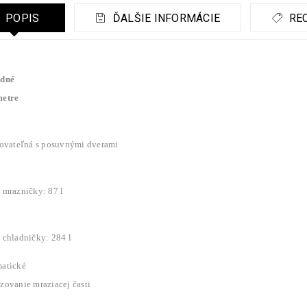
POPIS
ĎALŠIE INFORMÁCIE
REC
dné
etre
rovateľná s posuvnými dverami
 mrazničky: 87 l
 chladničky: 284 l
atické
zovanie mraziacej časti