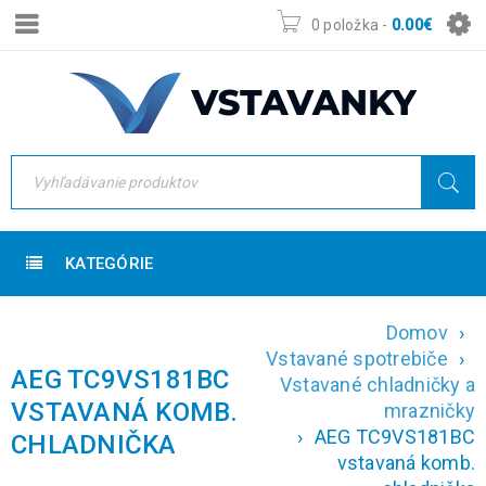
0 položka
-
0.00
€
KATEGÓRIE
Domov
›
Vstavané spotrebiče
›
AEG TC9VS181BC
Vstavané chladničky a
VSTAVANÁ KOMB.
mrazničky
›
AEG TC9VS181BC
CHLADNIČKA
vstavaná komb.