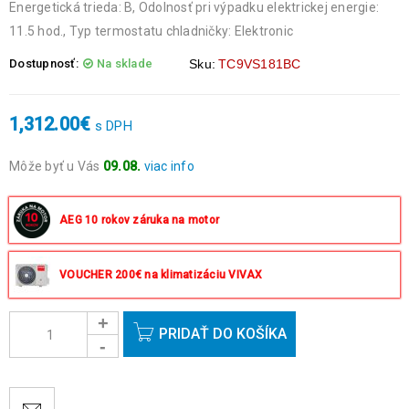
Energetická trieda: B, Odolnosť pri výpadku elektrickej energie:
11.5 hod., Typ termostatu chladničky: Elektronic
Dostupnosť:
Na sklade
Sku:
TC9VS181BC
1,312.00
€
s DPH
Môže byť u Vás
09.08.
viac info
Objednávky prijaté do 14:00 expedujeme ešte v ten istý deň
okrem víkendov a sviatkov.
AEG 10 rokov záruka na motor
VOUCHER 200€ na klimatizáciu VIVAX
PRIDAŤ DO KOŠÍKA