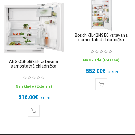
Bosch KIL42NSE0 vstavaná
samostatná chladnička
Na sklade (Externe)
AEG OSF6I82EF vstavaná
samostatná chladnička
552.00
€
s DPH
Na sklade (Externe)
516.00
€
s DPH