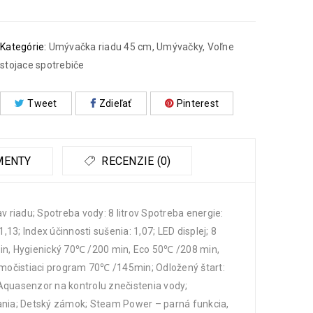
Kategórie:
Umývačka riadu 45 cm
,
Umývačky
,
Voľne
stojace spotrebiče
Tweet
Zdieľať
Pinterest
MENTY
RECENZIE (0)
av riadu; Spotreba vody: 8 litrov Spotreba energie:
1,13; Index účinnosti sušenia: 1,07; LED displej; 8
n, Hygienický 70℃ /200 min, Eco 50℃ /208 min,
očistiaci program 70℃ /145min; Odložený štart:
 Aquasenzor na kontrolu znečistenia vody;
ania; Detský zámok; Steam Power – parná funkcia,