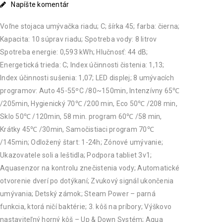
Napíšte komentár
Voľne stojaca umývačka riadu; C; šírka 45; farba: čierna;
Kapacita: 10 súprav riadu; Spotreba vody: 8 litrov
Spotreba energie: 0,593 kWh; Hlučnosť: 44 dB;
Energetická trieda: C; Index účinnosti čistenia: 1,13;
Index účinnosti sušenia: 1,07; LED displej; 8 umývacích
programov: Auto 45-55ºC /80~150min, Intenzívny 65℃
/205min, Hygienický 70℃ /200 min, Eco 50℃ /208 min,
Sklo 50℃ /120min, 58 min. program 60℃ /58 min,
Krátky 45℃ /30min, Samočistiaci program 70℃
/145min; Odložený štart: 1-24h; Zónové umývanie;
Ukazovatele soli a leštidla; Podpora tabliet 3v1;
Aquasenzor na kontrolu znečistenia vody; Automatické
otvorenie dverí po dotýkaní; Zvukový signál ukončenia
umývania; Detský zámok; Steam Power – parná
funkcia, ktorá ničí baktérie; 3. kôš na príbory; Výškovo
nastaviteľný horný kôš – Up & Down Systém; Aqua