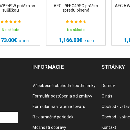
WBE49W práčka so
AEG L9FEC49SC práčka
AEG AW
sušičkou
spredu plnená
Na sklade
Na sklade
Hodnotenie
Hodnotenie
4.75
z 5
4.75
z 5
173.00
€
1,166.00
€
1,
s DPH
s DPH
INFORMÁCIE
STRÁNKY
Všeobecné obchodné podmienky
Domov
Formulár odstúpenia od zmluvy
O nás
Formulár na vrátenie tovaru
Obchod - vstav
Reklamačný poriadok
Obchod - voľne
Možnosti dopravy
Kontakt