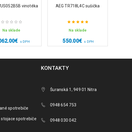
US052B5B vinotéka
AEG TR718L4C sušička
Na sklade
Na sklade
Hodnotenie
1,
5.00
z 5
062.00
€
550.00
€
s DPH
s DPH
KONTAKTY
Šuranská 1, 949 01 Nitra
0948 654 753
ané spotrebiče
 stojace spotrebiče
0948 030 042