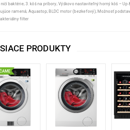
 ničí baktérie; 3. kôš na príbory; Výškovo nastaviteľný horný kôš – 
ujúce ramená; Aquastop; BLDC motor (bezkefový); Možnosť podstavb
akteriálny filter
ISIACE PRODUKTY
ČAME