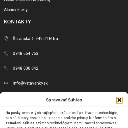
Akciové sety
KONTAKTY
Šuranská 1, 949 01 Nitra
0948 654 753
0948 030 042
info@vstavanky.sk
objednavky@vstavanky.sk
Spravovať Súhlas
reklamacie@vstavanky.sk
Na poskytovanie tých najlepších skúseností používame technológie,
ako sú súbory cookie na ukladanie a/alebo prístup k informáciám o
zariadení. Súhlas s týmito technológiami nám umožní spracovávať