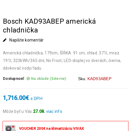
Bosch KAD93ABEP americká
chladnička
Napíšte komentár
Americká chladnička, 179cm, ŠÍŘKA: 91 cm, chlad. 371l, mraz.
191l, 323kWh/365 dní, No Frost, LED-displej vo dverách, čierna,
dávkovač vody/ľadu
Dostupnosť:
Na sklade (Externe)
Sku:
KAD93ABEP
1,716.00
€
s DPH
Môže byť u Vás
27.08.
viac info
Objednávky prijaté do 14:00 expedujeme ešte v ten istý deň
okrem víkendov a sviatkov.
VOUCHER 200€ na klimatizáciu VIVAX