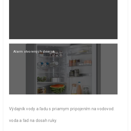
Alarm otvorených dvierok
Výdajník vody a ľadu s priamym pripojením na vodovod:
voda a ľad na dosah ruky.