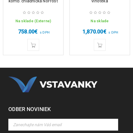
komb. chladnička NoFrost
vinotéka
Na sklade (Externe)
Na sklade
758.00
€
1,870.00
€
s DPH
s DPH
ODBER NOVINIEK