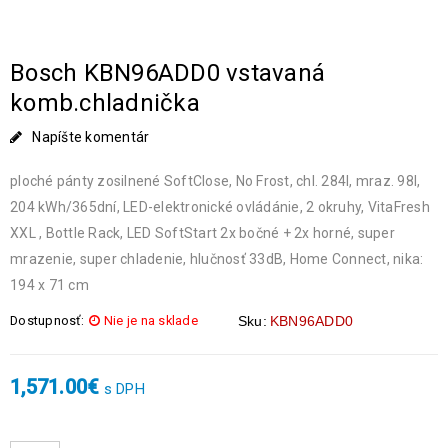
Bosch KBN96ADD0 vstavaná
komb.chladnička
Napíšte komentár
ploché pánty zosilnené SoftClose, No Frost, chl. 284l, mraz. 98l,
204 kWh/365dní, LED-elektronické ovládánie, 2 okruhy, VitaFresh
XXL , Bottle Rack, LED SoftStart 2x bočné + 2x horné, super
mrazenie, super chladenie, hlučnosť 33dB, Home Connect, nika:
194 x 71 cm
Dostupnosť:
Nie je na sklade
Sku:
KBN96ADD0
1,571.00
€
s DPH