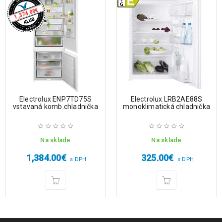
€
1,374.00
Electrolux ENP7TD75S
Electrolux LRB2AE88S
vstavaná komb.chladnička
monoklimatická chladnička
Na sklade
Na sklade
1,384.00
€
325.00
€
s DPH
s DPH