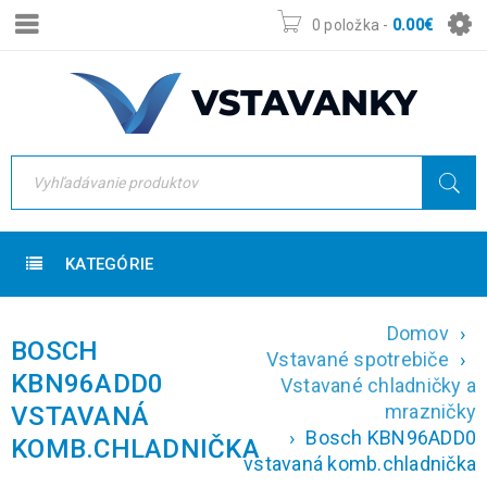
0 položka
-
0.00
€
KATEGÓRIE
Domov
›
BOSCH
Vstavané spotrebiče
›
KBN96ADD0
Vstavané chladničky a
mrazničky
VSTAVANÁ
›
Bosch KBN96ADD0
KOMB.CHLADNIČKA
vstavaná komb.chladnička