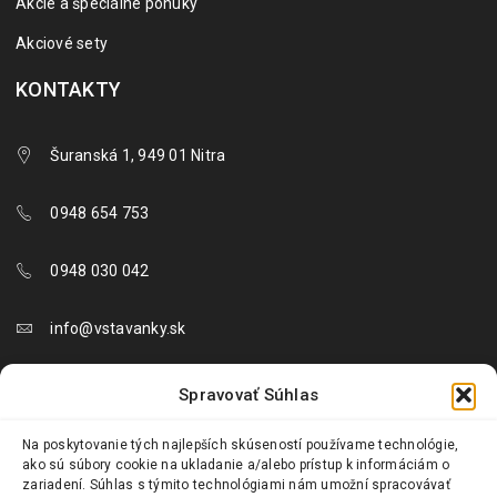
Akcie a špeciálne ponuky
Akciové sety
KONTAKTY
Šuranská 1, 949 01 Nitra
0948 654 753
0948 030 042
info@vstavanky.sk
objednavky@vstavanky.sk
Spravovať Súhlas
reklamacie@vstavanky.sk
Na poskytovanie tých najlepších skúseností používame technológie,
ako sú súbory cookie na ukladanie a/alebo prístup k informáciám o
zariadení. Súhlas s týmito technológiami nám umožní spracovávať