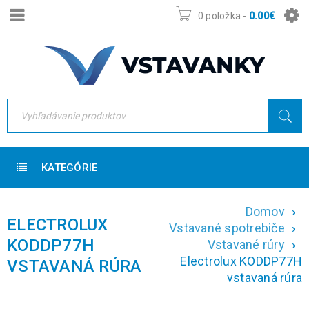
0 položka
-
0.00
€
KATEGÓRIE
Domov
›
ELECTROLUX
Vstavané spotrebiče
›
KODDP77H
Vstavané rúry
›
Electrolux KODDP77H
VSTAVANÁ RÚRA
vstavaná rúra