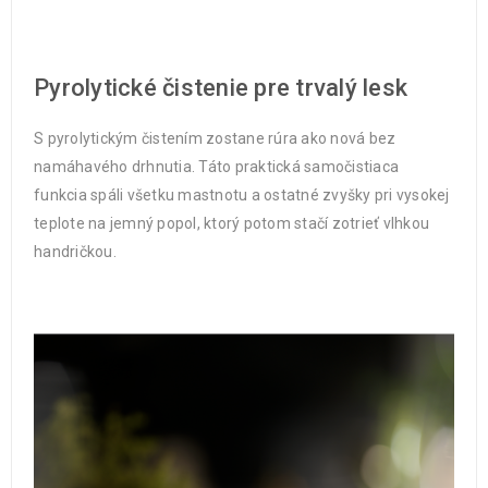
Pyrolytické čistenie pre trvalý lesk
S pyrolytickým čistením zostane rúra ako nová bez
namáhavého drhnutia. Táto praktická samočistiaca
funkcia spáli všetku mastnotu a ostatné zvyšky pri vysokej
teplote na jemný popol, ktorý potom stačí zotrieť vlhkou
handričkou.