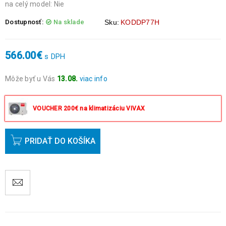
na celý model: Nie
Dostupnosť:
Na sklade
Sku:
KODDP77H
566.00
€
s DPH
Môže byť u Vás
13.08.
viac info
Objednávky prijaté do 14:00 expedujeme ešte v ten istý deň
okrem víkendov a sviatkov.
VOUCHER 200€ na klimatizáciu VIVAX
PRIDAŤ DO KOŠÍKA