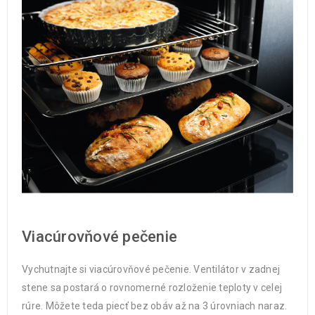
Viacúrovňové pečenie
Vychutnajte si viacúrovňové pečenie. Ventilátor v zadnej
stene sa postará o rovnomerné rozloženie teploty v celej
rúre. Môžete teda piecť bez obáv až na 3 úrovniach naraz.