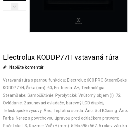
Electrolux KODDP77H vstavaná rúra
Napíšte komentár
Vstavaná rúra s parnou funkciou; Electrolux 600 PRO SteamBake
KODDP77H; Šírka (cm): 60; En. trieda: A+; Technológia:
SteamBake; Samočištěnie: Pyrolytické; Vnútorný objem (l): 72;
Ovládanie: Zasunovací ovladače, barevný LCD displej;
Teleskopické výsuvy: Áno; Teplotná sonda: Áno; SoftClosing: Áno;
Farba: Nerez s povrchovou úpravou proti odtlačkom prstvom;
Počet skel: 3; Rozmer VxŠxH (mm): 594x595x567; 5 rokov záruka