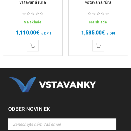
vstavaná rúra
vstavaná rúra
Na sklade
Na sklade
1,110.00
€
1,585.00
€
s DPH
s DPH
ODBER NOVINIEK