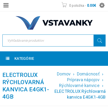
0 položka
-
0.00
€
KATEGÓRIE
Domov
›
Domácnosť
›
ELECTROLUX
Príprava nápojov
›
RÝCHLOVARNÁ
Rýchlovarné kanvice
›
KANVICA E4GK1-
ELECTROLUX Rýchlovarná
4GB
kanvica E4GK1-4GB