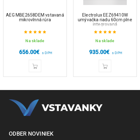
AEG MBE2658DEM vstavaná
Electrolux EEZ69410W
mikrovlnná rúra
umývačka riadu 60cm plne
integrovaná
Na sklade
Na sklade
Hodnotenie
Hodnotenie
5.00
z 5
5.00
z 5
656.00
€
935.00
€
s DPH
s DPH
ODBER NOVINIEK