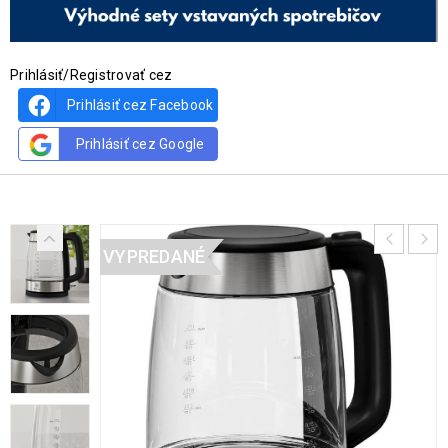
Prihlásiť/Registrovať cez
Prihlásiť cez Facebook
Prihlásiť cez Google
VYPREDANÉ