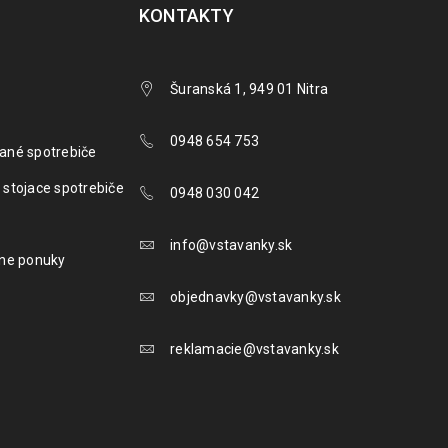
KONTAKTY
Šuranská 1, 949 01 Nitra
0948 654 753
ané spotrebiče
 stojace spotrebiče
0948 030 042
info@vstavanky.sk
lne ponuky
objednavky@vstavanky.sk
reklamacie@vstavanky.sk