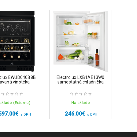
rolux EWUD040B8B
Electrolux LXB1AE13W0
Electro
tavaná vinotéka
samostatná chladnička
chl
sklade (Externe)
Na sklade
597.00
€
246.00
€
1,
s DPH
s DPH