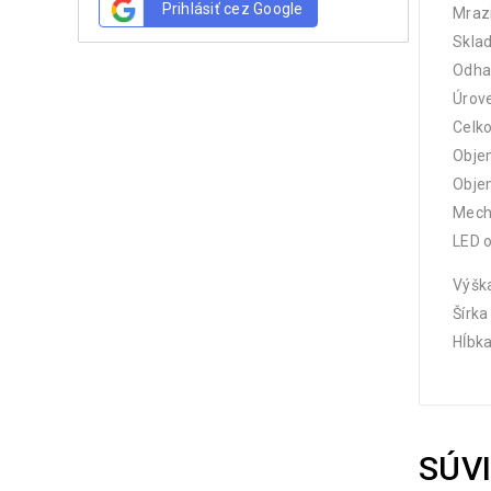
Prihlásiť cez Google
Mrazi
Sklad
Odha
Úrove
Celko
Objem
Objem
Mech
LED o
Výšk
Šírk
Hĺbk
SÚV