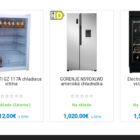
 GZ 117A chladiaca
GORENJE NS9DXLWD
Elect
vitrína
americká chladnička
vs
sklade (Externe)
Na sklade
Na 
12.00
€
1,020.00
€
1,
s DPH
s DPH