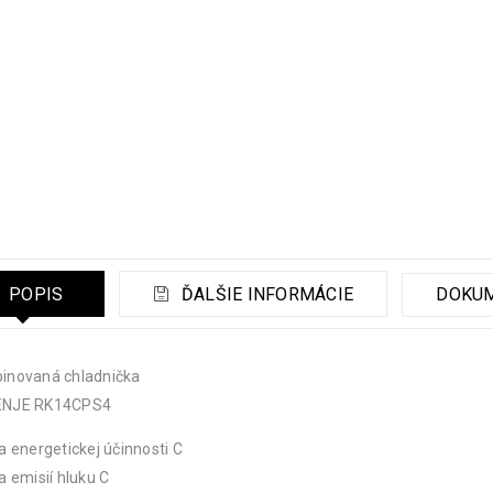
POPIS
ĎALŠIE INFORMÁCIE
DOKU
inovaná chladnička
NJE RK14CPS4
a energetickej účinnosti C
a emisií hluku C