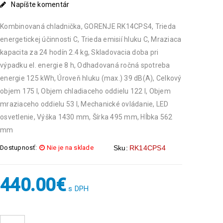
Napíšte komentár
Kombinovaná chladnička, GORENJE RK14CPS4, Trieda
energetickej účinnosti C, Trieda emisií hluku C, Mraziaca
kapacita za 24 hodín 2.4 kg, Skladovacia doba pri
výpadku el. energie 8 h, Odhadovaná ročná spotreba
energie 125 kWh, Úroveň hluku (max.) 39 dB(A), Celkový
objem 175 l, Objem chladiaceho oddielu 122 l, Objem
mraziaceho oddielu 53 l, Mechanické ovládanie, LED
osvetlenie, Výška 1430 mm, Šírka 495 mm, Hĺbka 562
mm
Dostupnosť:
Nie je na sklade
Sku:
RK14CPS4
440.00
€
s DPH