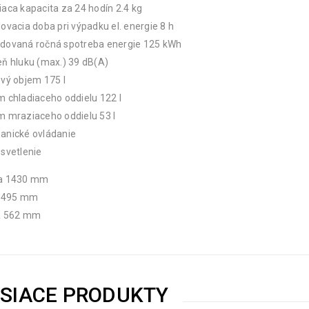
aca kapacita za 24 hodín 2.4 kg
ovacia doba pri výpadku el. energie 8 h
dovaná ročná spotreba energie 125 kWh
ň hluku (max.) 39 dB(A)
vý objem 175 l
 chladiaceho oddielu 122 l
 mraziaceho oddielu 53 l
anické ovládanie
svetlenie
a 1430 mm
a 495 mm
a 562 mm
ISIACE PRODUKTY