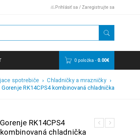
Prihlásiť sa
/
Zaregistrujte sa
T
0 položka
-
0.00
€
jace spotrebiče
›
Chladničky a mrazničky
›
Gorenje RK14CPS4 kombinovaná chladnička
Gorenje RK14CPS4
kombinovaná chladnička