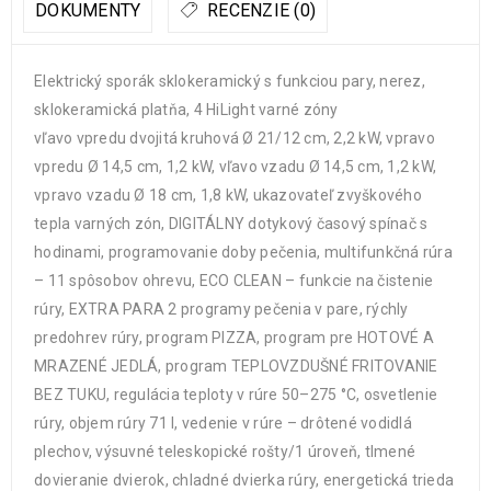
DOKUMENTY
RECENZIE (0)
Elektrický sporák sklokeramický s funkciou pary, nerez,
sklokeramická platňa, 4 HiLight varné zóny
vľavo vpredu dvojitá kruhová Ø 21/12 cm, 2,2 kW, vpravo
vpredu Ø 14,5 cm, 1,2 kW, vľavo vzadu Ø 14,5 cm, 1,2 kW,
vpravo vzadu Ø 18 cm, 1,8 kW, ukazovateľ zvyškového
tepla varných zón, DIGITÁLNY dotykový časový spínač s
hodinami, programovanie doby pečenia, multifunkčná rúra
– 11 spôsobov ohrevu, ECO CLEAN – funkcie na čistenie
rúry, EXTRA PARA 2 programy pečenia v pare, rýchly
predohrev rúry, program PIZZA, program pre HOTOVÉ A
MRAZENÉ JEDLÁ, program TEPLOVZDUŠNÉ FRITOVANIE
BEZ TUKU, regulácia teploty v rúre 50–275 °C, osvetlenie
rúry, objem rúry 71 l, vedenie v rúre – drôtené vodidlá
plechov, výsuvné teleskopické rošty/1 úroveň, tlmené
dovieranie dvierok, chladné dvierka rúry, energetická trieda