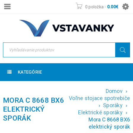
0 položka
-
0.00
€
KATEGÓRIE
Domov
›
Voľne stojace spotrebiče
MORA C 8668 BX6
›
Sporáky
›
ELEKTRICKÝ
Elektrické sporáky
›
SPORÁK
Mora C 8668 BX6
elektrický sporák