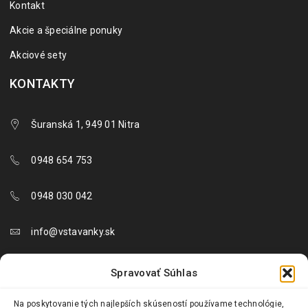
Kontakt
Akcie a špeciálne ponuky
Akciové sety
KONTAKTY
Šuranská 1, 949 01 Nitra
0948 654 753
0948 030 042
info@vstavanky.sk
objednavky@vstavanky.sk
Spravovať Súhlas
reklamacie@vstavanky.sk
Na poskytovanie tých najlepších skúseností používame technológie,