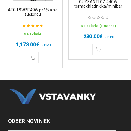
GUZZANTI GZ 44GW
termochladnička/minibar
AEG L9WBE49W práčka so
sušičkou
Na sklade (Externe)
Na sklade
Hodnotenie
230.00
€
s DPH
4.75
z 5
1,173.00
€
s DPH
ODBER NOVINIEK