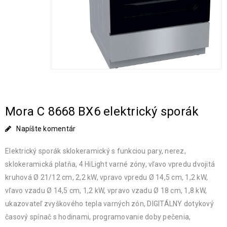
Mora C 8668 BX6 elektrický sporák
Napíšte komentár
Elektrický sporák sklokeramický s funkciou pary, nerez,
sklokeramická platňa, 4 HiLight varné zóny, vľavo vpredu dvojitá
kruhová Ø 21/12 cm, 2,2 kW, vpravo vpredu Ø 14,5 cm, 1,2 kW,
vľavo vzadu Ø 14,5 cm, 1,2 kW, vpravo vzadu Ø 18 cm, 1,8 kW,
ukazovateľ zvyškového tepla varných zón, DIGITÁLNY dotykový
časový spínač s hodinami, programovanie doby pečenia,