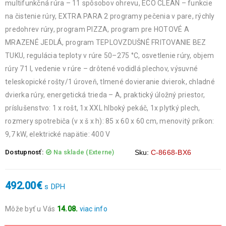
multifunkčná rúra – 11 spôsobov ohrevu, ECO CLEAN – funkcie
na čistenie rúry, EXTRA PARA 2 programy pečenia v pare, rýchly
predohrev rúry, program PIZZA, program pre HOTOVÉ A
MRAZENÉ JEDLÁ, program TEPLOVZDUŠNÉ FRITOVANIE BEZ
TUKU, regulácia teploty v rúre 50–275 °C, osvetlenie rúry, objem
rúry 71 l, vedenie v rúre – drôtené vodidlá plechov, výsuvné
teleskopické rošty/1 úroveň, tlmené dovieranie dvierok, chladné
dvierka rúry, energetická trieda – A, praktický úložný priestor,
príslušenstvo: 1 x rošt, 1x XXL hlboký pekáč, 1x plytký plech,
rozmery spotrebiča (v x š x h): 85 x 60 x 60 cm, menovitý príkon:
9,7 kW, elektrické napätie: 400 V
Dostupnosť:
Na sklade (Externe)
Sku:
C-8668-BX6
492.00
€
s DPH
Môže byť u Vás
14.08.
viac info
Objednávky prijaté do 14:00 expedujeme ešte v ten istý deň