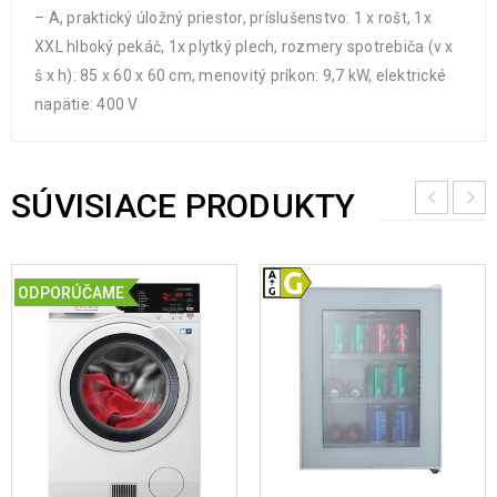
– A, praktický úložný priestor, príslušenstvo: 1 x rošt, 1x
XXL hlboký pekáč, 1x plytký plech, rozmery spotrebiča (v x
š x h): 85 x 60 x 60 cm, menovitý príkon: 9,7 kW, elektrické
napätie: 400 V
SÚVISIACE PRODUKTY
ODPORÚČAME