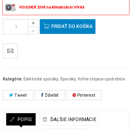
okrem víkendov a sviatkov.
VOUCHER 200€ na klimatizáciu VIVAX
PRIDAŤ DO KOŠÍKA
Kategórie:
Elektrické sporáky
,
Sporáky
,
Voľne stojace spotrebiče
Tweet
Zdieľať
Pinterest
POPIS
ĎALŠIE INFORMÁCIE