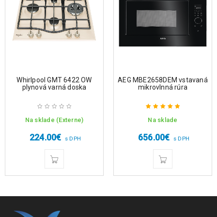
Whirlpool GMT 6422 OW
AEG MBE2658DEM vstavaná
plynová varná doska
mikrovlnná rúra
Na sklade (Externe)
Na sklade
Hodnotenie
5.00
z 5
224.00
€
656.00
€
s DPH
s DPH