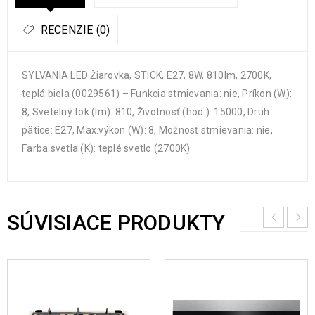
RECENZIE (0)
SYLVANIA LED Žiarovka, STICK, E27, 8W, 810lm, 2700K,
teplá biela (0029561) – Funkcia stmievania: nie, Príkon (W):
8, Svetelný tok (lm): 810, Životnosť (hod.): 15000, Druh
pätice: E27, Max.výkon (W): 8, Možnosť stmievania: nie,
Farba svetla (K): teplé svetlo (2700K)
SÚVISIACE PRODUKTY