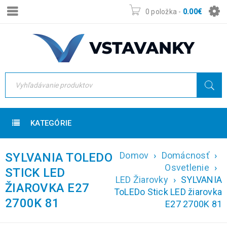
0 položka
-
0.00
€
KATEGÓRIE
Domov
›
Domácnosť
›
SYLVANIA TOLEDO
Osvetlenie
›
STICK LED
LED Žiarovky
›
SYLVANIA
ŽIAROVKA E27
ToLEDo Stick LED žiarovka
2700K 81
E27 2700K 81